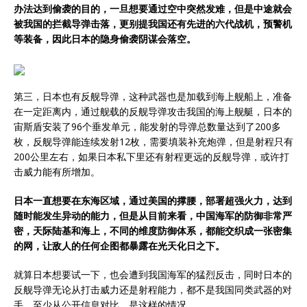
办法达到偷袭的目的，一旦想要通过空中突然发难，但是中途就会
被我国的拦截导弹击落，更别提我国还有先进的六代战机，预警机
等装备，因此日本的隐身偷袭阴谋会落空。
第三，日本也有反舰导弹，这种武器也是加载到海上舰船上，准备
在一定距离内，通过舰载的反舰导弹攻击我国的海上舰艇，日本的
宙斯盾安装了96个垂发单元，能发射的导弹总数量达到了200多
枚，反舰导弹能连续发射12枚，需要填装补充炮弹，但是射程只有
200公里左右，如果日本私下里还有射程更远的反舰导弹，或许打
击威力能有所增加。
日本一直想要在东海区域，通过美国的撑腰，部署超强火力，达到
随时能发生异动的能力，但是从目前来看，中国海军的防御非常严
密，天际陆基和海上，不同的维度防御体系，都能交织成一张密集
的网，让敌人的任何企图都暴露在光天化日之下。
就算日本想要试一下，也会遭到我国海军的猛烈反击，同时日本的
反舰导弹无论从打击威力还是射程能力，都不是我国同类武器的对
手。至少从公开信息对比，是这样的情况。