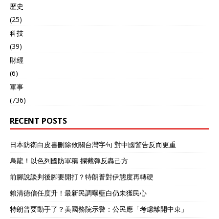
歷史
(25)
科技
(39)
財經
(6)
軍事
(736)
RECENT POSTS
日本防衛白皮書刪除攸關台灣字句 對中國警告反而更重
烏龍！以色列國防軍稱 攔截彈反轟己方
前腳說談判後腳要開打？特朗普對伊態度再轉硬
賴清德信任度升！最新民調曝藍白仍未獲民心
特朗普要動手了？美國務院示警：公民應「考慮離開中東」