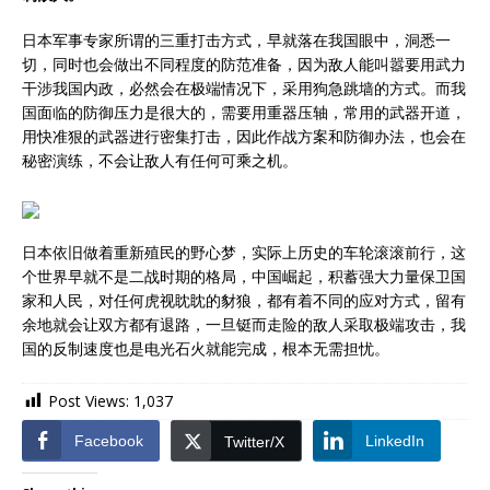
日本军事专家所谓的三重打击方式，早就落在我国眼中，洞悉一
切，同时也会做出不同程度的防范准备，因为敌人能叫嚣要用武力
干涉我国内政，必然会在极端情况下，采用狗急跳墙的方式。而我
国面临的防御压力是很大的，需要用重器压轴，常用的武器开道，
用快准狠的武器进行密集打击，因此作战方案和防御办法，也会在
秘密演练，不会让敌人有任何可乘之机。
日本依旧做着重新殖民的野心梦，实际上历史的车轮滚滚前行，这
个世界早就不是二战时期的格局，中国崛起，积蓄强大力量保卫国
家和人民，对任何虎视眈眈的豺狼，都有着不同的应对方式，留有
余地就会让双方都有退路，一旦铤而走险的敌人采取极端攻击，我
国的反制速度也是电光石火就能完成，根本无需担忧。
Post Views:
1,037
Facebook
LinkedIn
Twitter/X