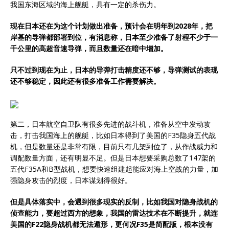
我国东海区域的海上舰艇，具有一定的杀伤力。
现在日本还在为这个计划做出准备，预计会在明年到2028年，把
岸基的导弹都部署到位，有消息称，日本至少准备了射程不少于一
千公里的高超音速导弹，而且数量还在暗中增加。
只不过到现在为止，日本的导弹打击精度还不够，导弹测试的表现
还不够稳定，因此还有很多准备工作需要解决。
第二，日本航空自卫队有很多先进的战斗机，准备从空中发动攻
击，打击我国海上的舰艇，比如日本得到了美国的F35隐身五代战
机，但是数量还是非常有限，目前只有几架到位了，从作战威力和
调配数量方面，还有明显不足。但是日本想要采购总数了147架的
五代F35A和B型战机，想要快速组建起能应对海上空战的力量，加
强隐身攻击的烈度，日本谋划得很好。
但是具体落实中，会遇到很多现实的反制，比如我国对隐身战机的
侦
查
能力，要超过西方的想象，我国的雷达技术在不断提升，就连
美国的F22隐身战机都无法遁形，更何况F35是简配版，根本没有