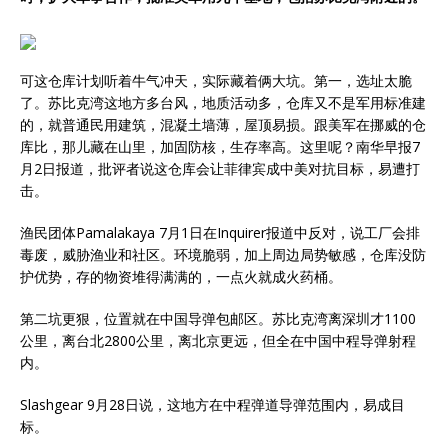
可这仓库计划听着牛气冲天，实际藏着俩大坑。第一，选址太脆
了。苏比克湾这地方多台风，地质活动多，仓库又不是军用标准建
的，就普通民用建筑，混凝土墙薄，屋顶易损。跟美军在挪威的仓
库比，那儿藏在山里，加固防核，生存率高。这里呢？南华早报7
月2日报道，批评者说这仓库会让菲律宾成中美对抗目标，易遭打
击。
渔民团体Pamalakaya 7月1日在Inquirer报道中反对，说工厂会排
毒废，威胁渔业和社区。环境脆弱，加上周边局势敏感，仓库没防
护优势，存的物资堆得满满的，一点火就成火药桶。
第二坑更狠，位置就在中国导弹包邮区。苏比克湾离深圳才1100
公里，离台北2800公里，离北京更远，但全在中国中程导弹射程
内。
Slashgear 9月28日说，这地方在中程弹道导弹范围内，易成目
标。