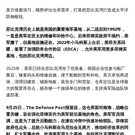
美方借着演习，顺势评估仓库需求，打算把苏比克湾打造成太平洋
防御枢纽。
苏比克湾历史上就是美国的重要海军基地，从二战后到1992年，
一直是美军在亚太的维修和补给中心。后来菲律宾政府不续约，美
军撤了，但基地设施还在。2022年小马科斯上台后，美菲关系回
暖，签署了加强防务合作协议（EDCA），允许美军用更多菲律宾
基地，包括苏比克湾周边。
2025年，美军已经在苏比克湾存了些装备，韩国企业也参与船厂
重启，修复码头和维修设施，便于船舶卸货和补给。美方承包商进
场，清理旧建筑，铺新地板，装安全门和货架。仓库定位是全球最
大的预置库存点，能存够一个旅级单位的物资，支持海军陆战队快
速部署。
9月25日，The Defense Post报道说，这仓库面对南海，战略位
置关键，旨在强化菲律宾作为美军前沿基地的角色。美军官员强
调，这是为了提升后勤能力，在潜在冲突中快速补给部队。菲律宾
政府也点头，总统小马科斯在马尼拉会见美方，推动经济改革的同
时，扩大军事合作，批准美军用九个基地，包括苏比克湾附近的。