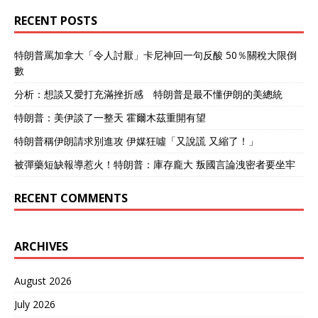
RECENT POSTS
特朗普罵加拿大「令人討厭」卡尼神回一句反酸 50％關稅大限倒
數
分析：想談又愛打充滿挫折感 特朗普是最不懂伊朗的美總統
特朗普：美伊談了一整天 霍爾木茲重開有望
特朗普稱伊朗請求別進攻 伊媒狂噓「又說謊 又縮了！」
被彈藥短缺報導惹火！特朗普：庫存龐大 叛國言論洩密者要坐牢
RECENT COMMENTS
ARCHIVES
August 2026
July 2026