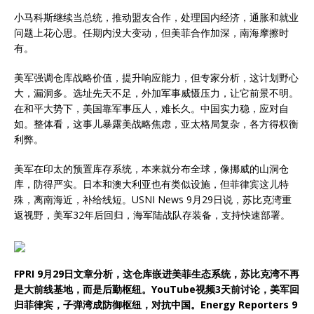
小马科斯继续当总统，推动盟友合作，处理国内经济，通胀和就业
问题上花心思。任期内没大变动，但美菲合作加深，南海摩擦时
有。
美军强调仓库战略价值，提升响应能力，但专家分析，这计划野心
大，漏洞多。选址先天不足，外加军事威慑压力，让它前景不明。
在和平大势下，美国靠军事压人，难长久。中国实力稳，应对自
如。整体看，这事儿暴露美战略焦虑，亚太格局复杂，各方得权衡
利弊。
美军在印太的预置库存系统，本来就分布全球，像挪威的山洞仓
库，防得严实。日本和澳大利亚也有类似设施，但菲律宾这儿特
殊，离南海近，补给线短。USNI News 9月29日说，苏比克湾重
返视野，美军32年后回归，海军陆战队存装备，支持快速部署。
FPRI 9月29日文章分析，这仓库嵌进美菲生态系统，苏比克湾不再
是大前线基地，而是后勤枢纽。YouTube视频3天前讨论，美军回
归菲律宾，子弹湾成防御枢纽，对抗中国。Energy Reporters 9