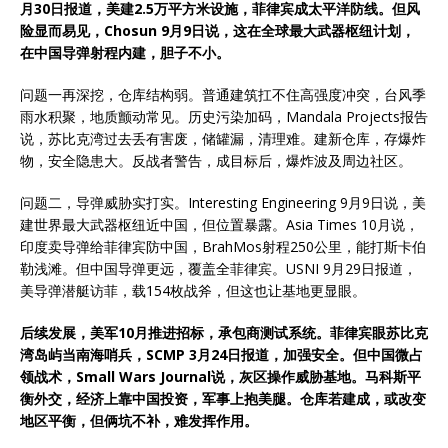
月30日报道，美建2.5万平方米设施，菲律宾成太平洋防线。但风
险显而易见，Chosun 9月9日说，这在全球最大武器枢纽计划，
在中国导弹射程内建，胆子不小。
问题一再深挖，仓库结构弱。普通建筑扛不住高强度冲突，台风季
雨水积聚，地质颤动常见。历史污染加码，Mandala Projects报告
说，苏比克湾过去丢有害废，储罐漏，清理难。建新仓库，存爆炸
物，安全隐患大。反战者警告，成目标后，爆炸波及周边社区。
问题二，导弹威胁实打实。Interesting Engineering 9月9日说，美
建世界最大武器枢纽近中国，但位置暴露。Asia Times 10月说，
印度卖导弹给菲律宾防中国，BrahMos射程250公里，能打斯卡伯
勒浅滩。但中国导弹更远，覆盖全菲律宾。USNI 9月29日报道，
美导弹潜艇访菲，载154枚战斧，但这也让基地更显眼。
后续发展，美军10月推进招标，承包商测试系统。菲律宾眼苏比克
湾岛屿当南海哨兵，SCMP 3月24日报道，加强安全。但中国微占
领战术，Small Wars Journal说，灰区操作威胁基地。马科斯平
衡外交，经济上靠中国投资，军事上抱美腿。仓库若建成，或改变
地区平衡，但
俩
坑不补，难发挥作用。