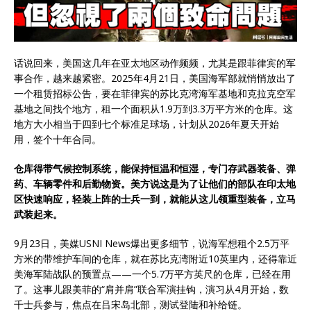
话说回来，美国这几年在亚太地区动作频频，尤其是跟菲律宾的军
事合作，越来越紧密。2025年4月21日，美国海军部就悄悄放出了
一个租赁招标公告，要在菲律宾的苏比克湾海军基地和克拉克空军
基地之间找个地方，租一个面积从1.9万到3.3万平方米的仓库。这
地方大小相当于四到七个标准足球场，计划从2026年夏天开始
用，签个十年合同。
仓库得带气候控制系统，能保持恒温和恒湿，专门存武器装备、弹
药、车辆零件和后勤物资。美方说这是为了让他们的部队在印太地
区快速响应，轻装上阵的士兵一到，就能从这儿领重型装备，立马
武装起来。
9月23日，美媒USNI News爆出更多细节，说海军想租个2.5万平
方米的带维护车间的仓库，就在苏比克湾附近10英里内，还得靠近
美海军陆战队的预置点——一个5.7万平方英尺的仓库，已经在用
了。这事儿跟美菲的“肩并肩”联合军演挂钩，演习从4月开始，数
千士兵参与，焦点在吕宋岛北部，测试登陆和补给链。