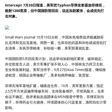
Intercept 7月30日报道，美军把Typhon导弹发射器放菲律宾，
能射1200英里，但中国国防部回应，说这加剧紧张，会成优先打
击对象。
Small Wars Journal 10月10日分析，中国灰色地带战术能威胁苏
比克湾和克拉克基地。局势一紧，仓库存的武器和补给就成首轮打
击清单，东风导弹精准，补给链一断，美军部署就乱套。
中国国防部5月回应美计划，说这举动加剧地区紧张，破坏稳定。
外交部发言人说，美方军事扩张不得人心，中国有实力捍卫主权、
安全和发展利益。美军没停手，9月27日Asia Times报道，继续推
进租赁，韩国企业帮修船厂，美承包商焊钢架，装货架。
菲律宾海军基地扩建，铺路连仓库。10月，美军更新方案，指定
2.5万平方米设施带维修车间，支持装备维护。尽管风险大，仓库
命运不确定。批评者如反战团体在MSN报道中警告，菲律宾别当
棋子，存弹药会引火烧身。环境团体担心污染复发，渔民怕生计受
影响。