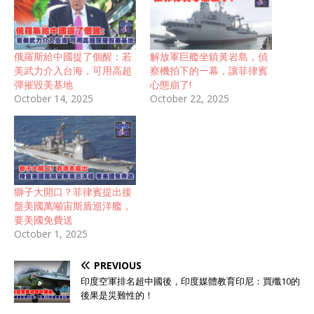
俄羅斯給中國提了個醒：若
解放軍巨艦坐鎮黃岩島，偵
美武力介入台海，可用高超
察機拍下的一幕，讓菲律賓
彈摧毀美基地
心態崩了!
October 14, 2025
October 22, 2025
獅子大開口？菲律賓提出接
盤美國萬噸宙斯盾巡洋艦，
要美國免費送
October 1, 2025
PREVIOUS
印度空軍排名超中國後，印度媒體教育印尼：買殲10的
後果是災難性的！