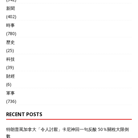
新聞
(402)
時事
(780)
歷史
(25)
科技
(39)
財經
(6)
軍事
(736)
RECENT POSTS
特朗普罵加拿大「令人討厭」卡尼神回一句反酸 50％關稅大限倒
數