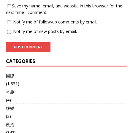
Save my name, email, and website in this browser for the
next time I comment.
Notify me of follow-up comments by email.
Notify me of new posts by email.
CATEGORIES
國際
(1,351)
奇趣
(4)
娛樂
(2)
政治
(342)