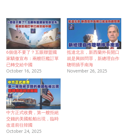
6個億不要了？五眼聯盟國
抵達北京，新西蘭外長開口
家驕傲宣布：兩艘巨艦訂單
就是興師問罪，新總理自作
已轉交給中國
聰明插手南海
October 16, 2025
November 26, 2025
中方正式收費，第一艘拒絕
交錢的美國船舶出現，臨時
改道前往韓國
October 24, 2025