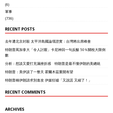
(6)
軍事
(736)
RECENT POSTS
去年遭北京封殺 太平洋島國論壇證實：台灣將出席峰會
特朗普罵加拿大「令人討厭」卡尼神回一句反酸 50％關稅大限倒
數
分析：想談又愛打充滿挫折感 特朗普是最不懂伊朗的美總統
特朗普：美伊談了一整天 霍爾木茲重開有望
特朗普稱伊朗請求別進攻 伊媒狂噓「又說謊 又縮了！」
RECENT COMMENTS
ARCHIVES