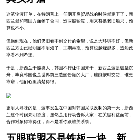
这笔轮渡订单，在特朗普上一任期开启贸易战的时候就定下了，新
西兰就和韩国方面签了合同，造两艘轮渡，用来替换老旧船只，预
算也不小。
但拖到现在，他们仍旧看不到交付的希望，说是大环境不好，但新
西兰方面已经明显不耐烦了，工期再拖，预算也越烧越多，造船效
率看不到希望。
于是，新西兰干脆换人，韩国不行让中国来干，新西兰这是破釜沉
舟，毕竟韩国也是世界前三造船份额的大厂，谁能按时交货、谁更
靠谱，他们心里清楚得很。
更耐人寻味的是，这事发生在中国对韩国采取反制的第一天，新西
兰这个时候亮明态度，显然是用行动告诉大家：在关键利益面前，
合作对象得靠得住，而不是看你跟谁关系铁。
五眼联盟不是铁板一块，新