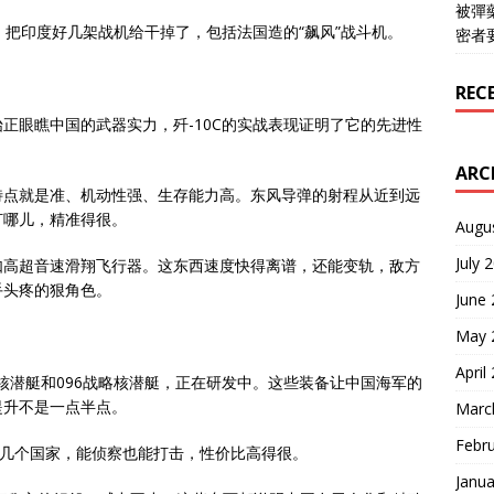
被彈
，把印度好几架战机给干掉了，包括法国造的“飙风”战斗机。
密者
REC
正眼瞧中国的武器实力，歼-10C的实战表现证明了它的先进性
ARC
特点就是准、机动性强、生存能力高。东风导弹的射程从近到远
打哪儿，精准得很。
Augu
July 
如高超音速滑翔飞行器。这东西速度快得离谱，还能变轨，敌方
手头疼的狠角色。
June
May 
April
核潜艇和096战略核潜艇，正在研发中。这些装备让中国海军的
提升不是一点半点。
Marc
Febr
好几个国家，能侦察也能打击，性价比高得很。
Janua