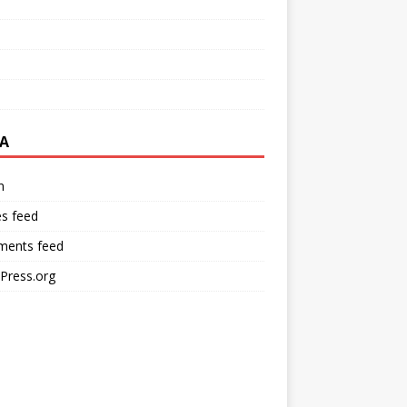
A
n
es feed
ents feed
Press.org