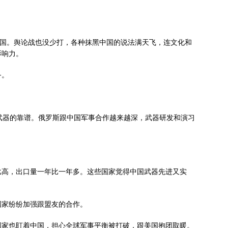
中国。舆论战也没少打，各种抹黑中国的说法满天飞，连文化和
影响力。
备。
国武器的靠谱。俄罗斯跟中国军事合作越来越深，武器研发和演习
比高，出口量一年比一年多。这些国家觉得中国武器先进又实
国家纷纷加强跟盟友的合作。
国家也盯着中国，担心全球军事平衡被打破，跟美国抱团取暖。