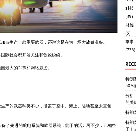
科技
(39)
財經
(6)
軍事
班加点生产一款重要武器，还说这是在为一场大战做准备。
(736)
得国际社会都开始关注和议论纷纷。
REC
美国最大的军事和网络威胁。
特朗
50
分析
的美
量生产的武器种类不少，涵盖了空中、海上、陆地甚至太空领
特朗
特朗
，装备了先进的航电系统和武器系统，能干的活儿可不少，比如空
了！