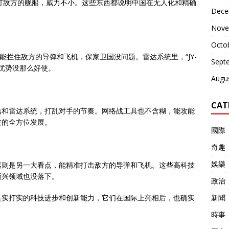
精准打敌方的舰船，威力不小。这些东西都说明中国在无人化和精确
Dece
Nove
Octo
能拦住敌方的导弹和飞机，保家卫国没问题。雷达系统里，“JY-
Sept
身优势没那么好使。
Augu
CAT
信和雷达系统，打乱对手的节奏。网络战工具也不含糊，能攻能
技的全方位发展。
國際
奇趣
娛樂
器则是另一大看点，能精准打击敌方的导弹和飞机。这些高科技
新兴领域也没落下。
政治
新聞
是实打实的科技进步和创新能力，它们在国际上亮相后，也确实
時事