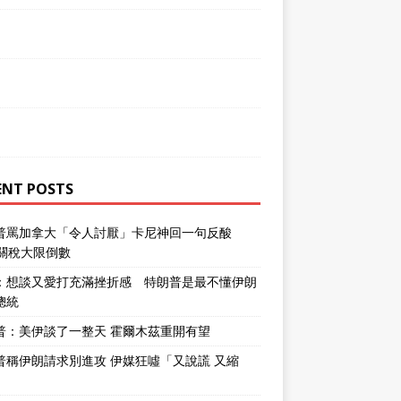
ENT POSTS
普罵加拿大「令人討厭」卡尼神回一句反酸
％關稅大限倒數
：想談又愛打充滿挫折感 特朗普是最不懂伊朗
總統
普：美伊談了一整天 霍爾木茲重開有望
普稱伊朗請求別進攻 伊媒狂噓「又說謊 又縮
」