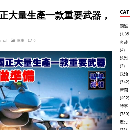
正大量生產一款重要武器，
CAT
國際
(1,35
rnal
軍事
0
奇趣
(4)
娛樂
(2)
政治
(342)
新聞
(402)
時事
(780)
歷史
(25)