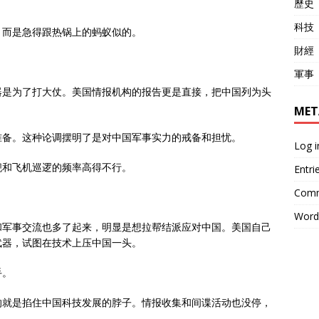
歷史
科技
，而是急得跟热锅上的蚂蚁似的。
財經
軍事
器是为了打大仗。美国情报机构的报告更是直接，把中国列为头
MET
准备。这种论调摆明了是对中国军事实力的戒备和担忧。
Log i
舰和飞机巡逻的频率高得不行。
Entri
Comm
Word
和军事交流也多了起来，明显是想拉帮结派应对中国。美国自己
武器，试图在技术上压中国一头。
手。
的就是掐住中国科技发展的脖子。情报收集和间谍活动也没停，