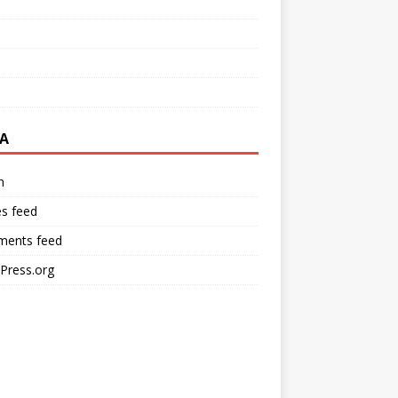
A
n
es feed
ents feed
Press.org