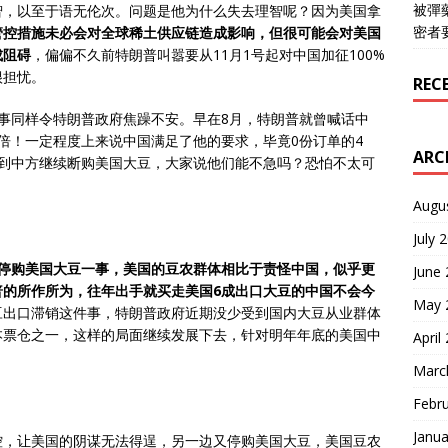
被彈
智，以至于语无伦次。问题是他为什么失去理智呢？因为美国拿
密者
管控措施未必会对全球稀土供应链造成影响，但很可能会对美国
成阻碍
，偏偏不久前特朗普叫嚣要从11月1号起对中国加征100%
很担忧。
REC
事同样令特朗普政府焦躁不安。早在8月，特朗普就曾喊话中
倍！一定程度上来说中国满足了他的要求，毕竟0份订单的4
ARC
看到中方继续断购美国大豆，大家说他们能不急吗？恐怕不太可
Augu
July 
停购美国大豆一事，美国的豆农群体相比于责怪中国，似乎更
June
普的所作所为，往年出手就买走美国6成出口大豆的中国不会今
May 
豆出口滞销这件事，特朗普政府近期没少受到国内大豆从业群体
本票仓之一，这样的局面继续发展下去，针对明年年底的美国中
April
Marc
Febr
Janua
控，让美国的阴谋无法得逞，另一边又停购美国大豆，美国豆农