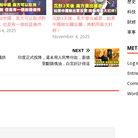
歷史
科技
知中國，美方可以取消對
沉默3天後，美方發出威脅，如果
財經
，但是有一個前提條件
中國敢出爾反爾，將動用最大杠
14, 2025
桿！
軍事
November 4, 2025
MET
NEXT
國拱
印度正式投降，還未用人民幣付款，新德
Log i
里斷購俄油，白宮奸計得逞
Entri
Comm
Word