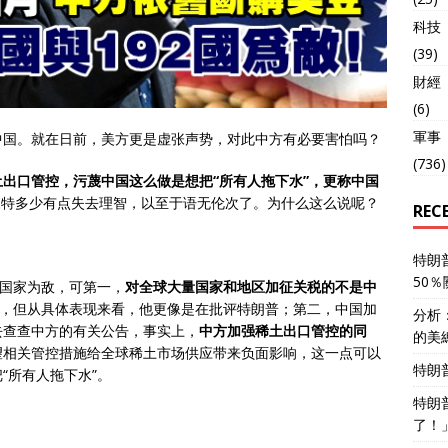
科技
(39)
財經
(6)
軍事
中国。就在日前，美方更是虚张声势，对此中方有必要害怕吗？
(736)
出口管控，污蔑中国这么做是想把“所有人拖下水”，更称中国
森特多少有点失去理智，以至于语无伦次了。为什么这么说呢？
REC
特朗
50
个国家为敌，可第一，
对全球大量国家和地区加征关税的不是中
”，但从具体表现来看，他更像是在批评特朗普；第二，中国加
分析
去查查中方的有关公告，事实上，
中方加强稀土出口管控的同
的美
望相关管控措施给全球稀土市场供应带来负面影响，这一点可以
特朗
“所有人拖下水”。
特朗
了！