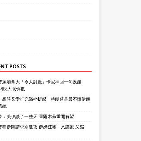
ENT POSTS
普罵加拿大「令人討厭」卡尼神回一句反酸
％關稅大限倒數
：想談又愛打充滿挫折感 特朗普是最不懂伊朗
總統
普：美伊談了一整天 霍爾木茲重開有望
普稱伊朗請求別進攻 伊媒狂噓「又說謊 又縮
」