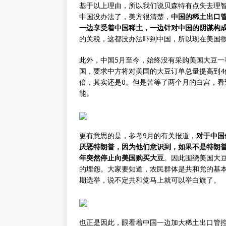
基于以上理由，所以我们说贝森特有点失去理
中国没办法了，美方很清楚，
中国的稀土出口
一边享受着中国稀土，一边针对中国的阴谋构
的关税，这都没办法吓到中国，所以现在美国
此外，中国5月至今，始终没有采购美国大豆一
国，要求中方将对美国的大豆订单总量提高到4
倍，其实还是0。但是苦等了两个月的白宫，
能。
更有意思的是，参考9月的有关报道，
对于中国
厌恶特朗普，因为他们意识到，如果不是特朗
年突然停止向美国购买大豆
。因此围绕美国大
的埋怨。大家要知道，农民群体是共和党的基
期选举，说不定共和党马上就可以举白旗了。
也正是因此，眼看着中国一边加大稀土出口管