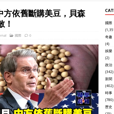
中方依舊斷購美豆，貝森
CAT
敵！
國際
(1,35
rnal
國際
0
奇趣
(4)
娛樂
(2)
政治
(342)
新聞
(402)
時事
(780)
歷史
(25)