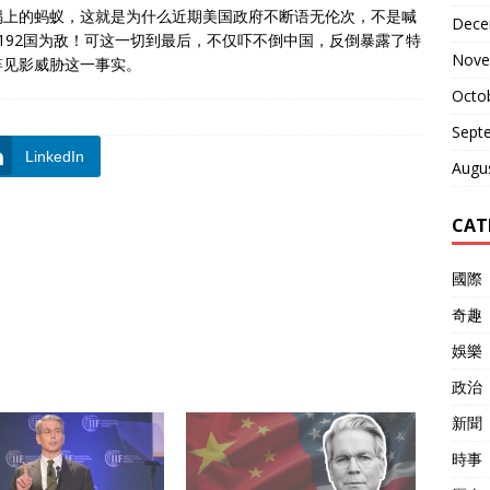
锅上的蚂蚁，这就是为什么近期美国政府不断语无伦次，不是喊
Dece
与192国为敌！可这一切到最后，不仅吓不倒中国，反倒暴露了特
Nove
竿见影威胁这一事实。
Octo
Sept
LinkedIn
Augu
CAT
國際
奇趣
娛樂
政治
新聞
時事