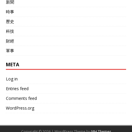
新聞
段历史，近90亿人民币的援
助，是中国外交支付的一笔
時事
高昂学费。它用一种极其痛
苦的方式证明了一个道理：
歷史
国与国之间，不存在单方面
科技
的恩情，只有可持续的共同
利益。无条件的“输血”，换
財經
不来真正的朋友，甚至可能
养出对手。 这个教训深刻地
軍事
影响了中国后来的对外合作
理念。今天我们看到的“一带
META
一路”倡议，其核心原则
是“共商、共建、共享”，强
Log in
调的是互利共赢。 每一个项
目都经过严格的经济可行性
Entries feed
评估，确保合作方能够共同
发展、共享成果。这从根本
Comments feed
上避免了重蹈对阿援助的覆
WordPress.org
辙。 那些在拍卖会上被当成
废铁的战机，其真正的价值
或许就在于此。它们无声地
告诫着后人：真正的友谊与
Copyright © 2026 | WordPress Theme by
MH Themes