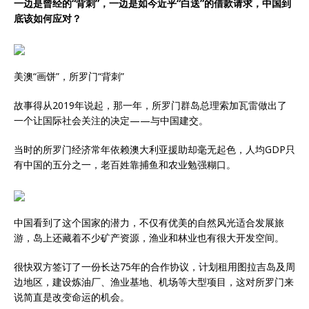
一边是曾经的“背刺”，一边是如今近乎“白送”的借款请求，中国到
底该如何应对？
美澳“画饼”，所罗门“背刺”
故事得从2019年说起，那一年，所罗门群岛总理索加瓦雷做出了
一个让国际社会关注的决定——与中国建交。
当时的所罗门经济常年依赖澳大利亚援助却毫无起色，人均GDP只
有中国的五分之一，老百姓靠捕鱼和农业勉强糊口。
中国看到了这个国家的潜力，不仅有优美的自然风光适合发展旅
游，岛上还藏着不少矿产资源，渔业和林业也有很大开发空间。
很快双方签订了一份长达75年的合作协议，计划租用图拉吉岛及周
边地区，建设炼油厂、渔业基地、机场等大型项目，这对所罗门来
说简直是改变命运的机会。