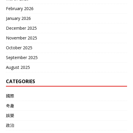
工具。 坦克被当成废铁卖
February 2026
掉，AK47的子弹仅售2美
分，比糖果还便宜。阿尔巴
January 2026
尼亚瞬间沦为欧洲的“军火超
December 2025
市”，大量武器通过黑市流向
欧洲各地。 廉价而充足的武
November 2025
器，催生了日后臭名昭著
的“阿尔巴尼亚匪帮”。这些
October 2025
犯罪组织迅速崛起，涉足毒
September 2025
品走私和人口贩卖，成为欧
洲安全的一大毒瘤。 一场内
August 2025
部动乱的恶果，最终外溢至
整个欧洲，以至于联合国不
CATEGORIES
得不授权多国部队介入平息
乱局。 90亿学费与一条新路
2009年，阿尔巴尼亚加入了
國際
北约，彻底倒向西方。如
奇趣
今，其人均GDP约为中国的
一半，依然依赖外部援助。
娛樂
那段曾被歌颂的“中阿友
谊”，只剩下遍布乡野的碉堡
政治
和被拍卖的旧战机。 回望这