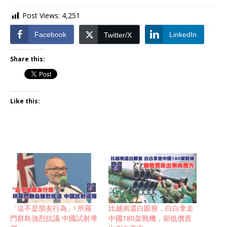
Post Views:
4,251
Facebook
LinkedIn
Twitter/X
Share this:
Like this:
「這不是朋友行為」! 所羅
比越南還白眼狼，白白拿走
門群島強烈抗議 中國試射導
中國180架戰機，卻低價賣