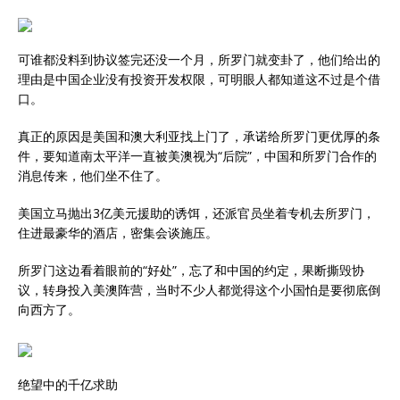
可谁都没料到协议签完还没一个月，所罗门就变卦了，他们给出的
理由是中国企业没有投资开发权限，可明眼人都知道这不过是个借
口。
真正的原因是美国和澳大利亚找上门了，承诺给所罗门更优厚的条
件，要知道南太平洋一直被美澳视为“后院”，中国和所罗门合作的
消息传来，他们坐不住了。
美国立马抛出3亿美元援助的诱饵，还派官员坐着专机去所罗门，
住进最豪华的酒店，密集会谈施压。
所罗门这边看着眼前的“好处”，忘了和中国的约定，果断撕毁协
议，转身投入美澳阵营，当时不少人都觉得这个小国怕是要彻底倒
向西方了。
绝望中的千亿求助