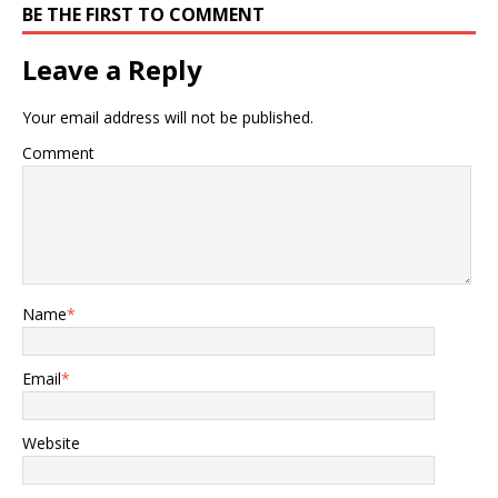
加兄弟”情谊的彻底切割。
BE THE FIRST TO COMMENT
在阿尔巴尼亚最艰难的那段
日子里，中国伸出援手，不
Leave a Reply
光帮他们发展经济，还在军
事方面提供了不少支持，堪
Your email address will not be published.
称重大帮忙。 不过，这段曾
经情深意长的友谊，却因为
Comment
阿尔巴尼亚对中国的叛变而
彻底变了模样。 到头来，中
国下定决心收回援助，这一
举措意味着两国之间的关系
彻底撕裂。 小透明 中国一
直以来都是国际社会的重要
援助国，对许多发展中国家
Name
*
提供了大量的经济和技术援
助。这些援助不仅帮助这些
国家改善了基础设施和民
Email
*
生，也促进了双方的经济合
作和发展。 1954年，那时
的阿尔巴尼亚在欧洲就是个
Website
没人疼的"小透明"。跟苏联
老大哥闹掰后，这个巴尔干