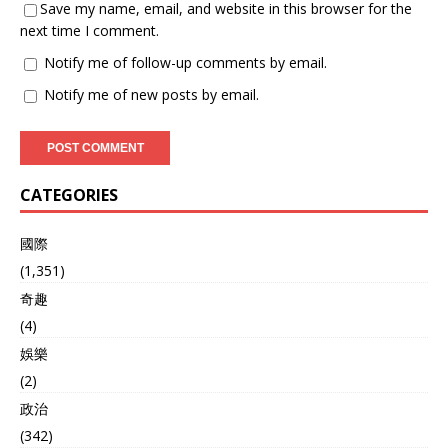
小国穷得叮当响。 中国二话
Save my name, email, and website in this browser for the
不说就伸出了援手，那架势
next time I comment.
活像过年时给亲戚家孩子塞
红包的土豪大伯。 从1954
Notify me of follow-up comments by email.
年到1978年，中国给阿尔巴
Notify me of new posts by email.
尼亚的援助总额超过100亿
人民币，相当于当时全国财
政收入的5%。 要知道那时
候中国人均年收入才几百
块，这钱可都是从牙缝里省
CATEGORIES
出来的。 42个工业项目、
75万支枪械、近900辆装甲
车辆、180架战机。 这些数
國際
字摞起来，能把一个农业国
(1,351)
硬生生改造成工业国。更别
奇趣
说那180万吨粮食援助，相
当于给每个阿尔巴尼亚人发
(4)
了1吨多粮食。 援助后没多
娛樂
久，局势开始变化，阿尔巴
尼亚本地人开始把这当作理
(2)
所当然。中国专家去现场检
政治
查，有时看到设备就堆在外
(342)
面，没人管。 大家要求中国