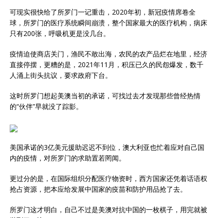
可现实很快给了所罗门一记重击，2020年初，新冠疫情席卷全
球，所罗门的医疗系统瞬间崩溃，整个国家最大的医疗机构，病床
只有200张，呼吸机更是没几台。
疫情迫使商店关门，渔民不敢出海，农民的农产品烂在地里，经济
直接停摆，更糟的是，2021年11月，积压已久的民怨爆发，数千
人涌上街头抗议，要求政府下台。
这时所罗门想起美澳当初的承诺，可找过去才发现那些曾经热情
的“伙伴”早就没了踪影。
美国承诺的3亿美元援助迟迟不到位，澳大利亚也忙着应对自己国
内的疫情，对所罗门的求助置若罔闻。
更过分的是，在国际组织分配医疗物资时，西方国家还凭着话语权
抢占资源，把本应给发展中国家的疫苗和防护用品抢了去。
所罗门这才明白，自己不过是美澳对抗中国的一枚棋子，用完就被