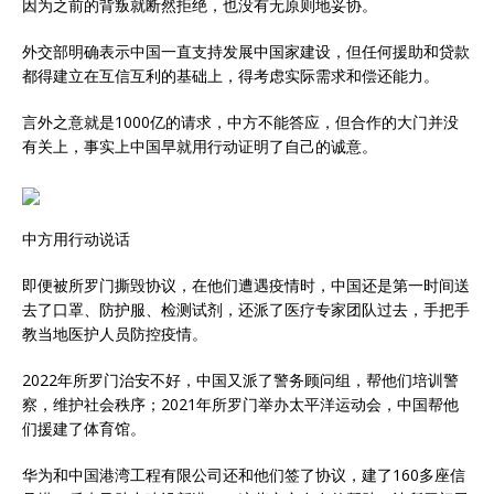
因为之前的背叛就断然拒绝，也没有无原则地妥协。
外交部明确表示中国一直支持发展中国家建设，但任何援助和贷款
都得建立在互信互利的基础上，得考虑实际需求和偿还能力。
言外之意就是1000亿的请求，中方不能答应，但合作的大门并没
有关上，事实上中国早就用行动证明了自己的诚意。
中方用行动说话
即便被所罗门撕毁协议，在他们遭遇疫情时，中国还是第一时间送
去了口罩、防护服、检测试剂，还派了医疗专家团队过去，手把手
教当地医护人员防控疫情。
2022年所罗门治安不好，中国又派了警务顾问组，帮他们培训警
察，维护社会秩序；2021年所罗门举办太平洋运动会，中国帮他
们援建了体育馆。
华为和中国港湾工程有限公司还和他们签了协议，建了160多座信