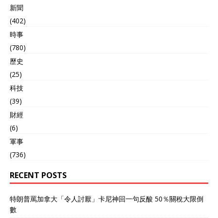
全都包办，自己只负责开口
新聞
要东西，不管维护。就算中
(402)
国自己遇到自然灾害，还得
時事
被要求给出更多的粮食。阿
方开口要粮的时候，根本不
(780)
关心中国自己情况。 拒绝以
歷史
后，局势马上不一样了。中
国因为国内大旱没法再送
(25)
粮，阿尔巴尼亚当场翻脸，
科技
提高对中国的出口价格，老
(39)
协议说撕就撕。 两国关系一
下子就变了，完全再也扳不
財經
回来。这种变化不是简单的
(6)
贸易争执，而是关系崩塌的
軍事
标志。谁也没想到靠了中国
这么多年，一旦切断就成了
(736)
仇人。 越南翻脸还打了场
仗，阿尔巴尼亚这架势，就
RECENT POSTS
是单纯嘴上休克，把中国死
咬成“修正主义者”。 啥亲密
特朗普罵加拿大「令人討厭」卡尼神回一句反酸 50％關稅大限倒
盟友，瞬间清零，焚书销
數
物，一言不合就把“中国制