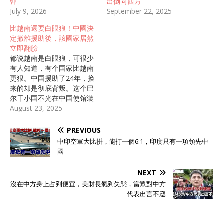
彈
出倒向西方
July 9, 2026
September 22, 2025
比越南還要白眼狼！中國決
定撤離援助後，該國家居然
立即翻臉
都说越南是白眼狼，可很少
有人知道，有个国家比越南
更狠。中国援助了24年，换
来的却是彻底背叛。这个巴
尔干小国不光在中国使馆装
窃听器，还当众羞辱中国专
August 23, 2025
家，最后抱上北约大腿向西
方献媚。 1978年盛夏，一
PREVIOUS
道指令划破沉寂。中国，这
中印空軍大比拼，能打一個6:1，印度只有一項領先中
个曾在自身经济尚不宽裕之
國
时，毅然勒紧裤腰带，慷慨
解囊援助他国的东方巨人，
NEXT
却在同一个月份里，分别向
沒在中方身上占到便宜，美財長氣到失態，當眾對中方
远在欧洲的阿尔巴尼亚和近
代表出言不遜
邻越南，终止了所有援助，
并召回了技术专家。这一举
动，无疑是对长期以来“同志