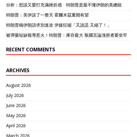
造”丢进火堆。 以前帮忙修
分析：想談又愛打充滿挫折感 特朗普是最不懂伊朗的美總統
的工厂，转头倒闭没人管。
技术专家几乎全被请回，剩
特朗普：美伊談了一整天 霍爾木茲重開有望
下的设备要么生锈要么随便
特朗普稱伊朗請求別進攻 伊媒狂噓「又說謊 又縮了！」
卖。 直接瘫痪 中国的援助
撤离后，严重依赖外部输血
被彈藥短缺報導惹火！特朗普：庫存龐大 叛國言論洩密者要坐牢
的阿尔巴尼亚经济迅速瘫
痪，工业停滞，失业率飙
RECENT COMMENTS
升。霍查选择了一条更加封
闭的道路，耗费巨资在全国
修建了数十万座毫无用处的
碉堡，进一步拖垮了国家。
ARCHIVES
历史的讽刺在1997年上演。
因全国性的金字塔骗局崩
August 2026
溃，阿尔巴尼亚爆发了大规
模内乱，时任总统仓皇出
July 2026
逃。 在无政府状态下，民众
冲进了那些由中国援建、堆
June 2026
满武器的军火库。潘多拉的
May 2026
魔盒就此打开。 这些曾被寄
予厚望保家卫国的武器，没
April 2026
有对准任何外部敌人，反而
March 2026
成了肢解国家、催生暴力的