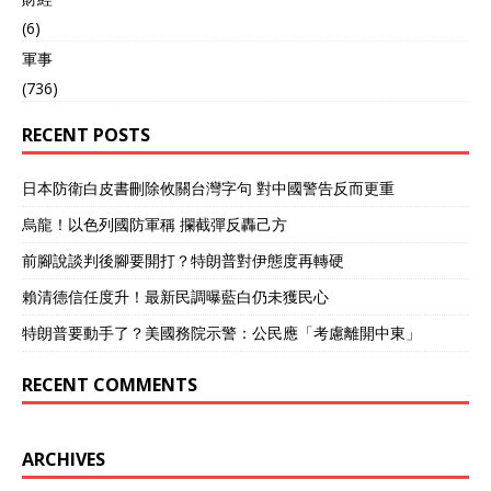
(6)
軍事
(736)
RECENT POSTS
日本防衛白皮書刪除攸關台灣字句 對中國警告反而更重
烏龍！以色列國防軍稱 攔截彈反轟己方
前腳說談判後腳要開打？特朗普對伊態度再轉硬
賴清德信任度升！最新民調曝藍白仍未獲民心
特朗普要動手了？美國務院示警：公民應「考慮離開中東」
RECENT COMMENTS
ARCHIVES