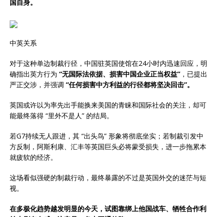
国自身。
中英关系
对于这种单边制裁行径，中国驻英国使馆在24小时内迅速回应，明
确指出英方行为
“无国际法依据、损害中国企业正当权益”
，已提出
严正交涉，并强调
“任何损害中方利益的行径都将坚决回击”。
英国或许以为率先出手能换来美国的青睐和国际社会的关注，却可
能最终落得 “里外不是人” 的结局。
若G7持续无人跟进，其 “出头鸟” 形象将彻底坐实；若制裁引发中
方反制，阿斯利康、汇丰等英国巨头必将蒙受损失，进一步拖累本
就疲软的经济。
这场看似强硬的制裁行动，最终暴露的不过是英国外交的迷茫与短
视。
在多极化趋势越发明显的今天，试图靠绑上他国战车、牺牲合作利