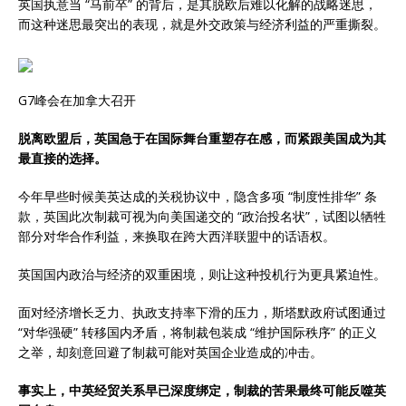
英国执意当 “马前卒” 的背后，是其脱欧后难以化解的战略迷思，
而这种迷思最突出的表现，就是外交政策与经济利益的严重撕裂。
G7峰会在加拿大召开
脱离欧盟后，英国急于在国际舞台重塑存在感，而紧跟美国成为其
最直接的选择。
今年早些时候美英达成的关税协议中，隐含多项 “制度性排华” 条
款，英国此次制裁可视为向美国递交的 “政治投名状”，试图以牺牲
部分对华合作利益，来换取在跨大西洋联盟中的话语权。
英国国内政治与经济的双重困境，则让这种投机行为更具紧迫性。
面对经济增长乏力、执政支持率下滑的压力，斯塔默政府试图通过
“对华强硬” 转移国内矛盾，将制裁包装成 “维护国际秩序” 的正义
之举，却刻意回避了制裁可能对英国企业造成的冲击。
事实上，中英经贸关系早已深度绑定，制裁的苦果最终可能反噬英