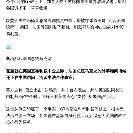
今年6月的G7峰会上，加拿大作为主席国试图操弄涉华议题，却因
各国诉求不一草草收场。
欧委会主席冯德莱恩虽高调指责中国，却被媒体戳破是 “迎合美国
议程”，德国、法国等国则私下担忧，制裁可能会冲击自身对华贸
易利益。
斯塔默和法国总统马克龙
甚至就在英国宣布制裁中企之际，法国总统马克龙的外事顾问博纳
还正在中国访问，洽谈中法合作事宜。
英方这种 “孤立出击” 的场景，并非首次发生，此前英国以同类理
由制裁3家中企时，同样只有美国表态 “支持” 却未同步行动。
这也从侧面印证了一个事实：G7内部在对华制裁问题上，根本无
法形成统一立场，各国都在盘算自身利益，没人愿意为英国的政治
投机行为买单。