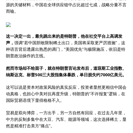
源的关键材料，中国在全球供应链中占比超过七成，战略分量不言
而喻。
这一决定一出，最先跳出来的是特朗普，他在社交平台上高调发
声，
强调“若中国胆敢限制稀土出口，美国将采取更严厉措施”，这
种语言背后透露出熟悉的调门，“美国优先”与极限施压，依旧是特
朗普政治操作的主线。
然而市场却不给面子，就在特朗普言论发布后，道琼斯工业指数、
纳斯达克、标普500三大股指集体暴跌，单日损失约7000亿美元。
这可以说是资本对政策风险的真实反应，投资者显然更相信中国会
动真格，也担心中美对抗再度升级，特朗普的“不许报复”逻辑，在
国际贸易语境下显得格格不入。
贸易是双向博弈，一方出手，另一方自然有回应，在过去几年里，
中方的反制多集中在大豆、汽车、能源等领域，这次选择稀土，显
然是精准打击美方“痛点”。