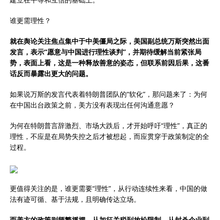
谁更需理性？
就在舆论关注焦点集中于中美僵局之际，美国副总统万斯突然出面
发言，表示“愿意与中国进行理性谈判”，并期待缓解当前紧张局
势，表面上看，这是一种释放善意的姿态，但联系前因后果，这番
话反而暴露出更大的问题。
如果说万斯的发言代表着特朗普团队的“软化”，那问题来了：为何
在中国出台政策之前，美方没有表现出任何沟通意愿？
为何在特朗普言辞激烈、市场大跌后，才开始呼吁“理性”，真正的
理性，不应是在局势失控之后才被想起，而应贯穿于政策制定的全
过程。
更值得关注的是，谁更需要“理性”，从行动连续性来看，中国的做
法有迹可循、基于法规，且明确传达立场。
而美方的政策则频繁摇摆，从加征关税到放松限制、从封杀企业到