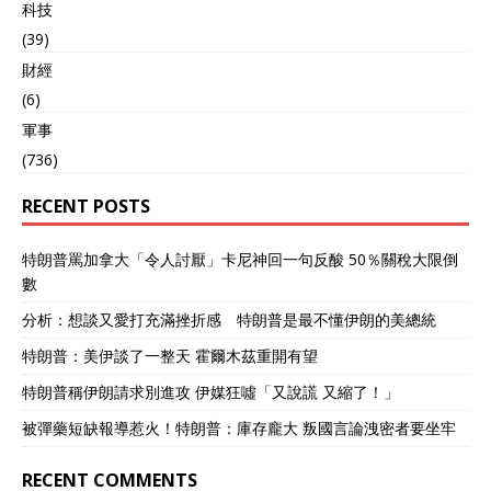
科技
(39)
財經
(6)
軍事
(736)
RECENT POSTS
特朗普罵加拿大「令人討厭」卡尼神回一句反酸 50％關稅大限倒
數
分析：想談又愛打充滿挫折感 特朗普是最不懂伊朗的美總統
特朗普：美伊談了一整天 霍爾木茲重開有望
特朗普稱伊朗請求別進攻 伊媒狂噓「又說謊 又縮了！」
被彈藥短缺報導惹火！特朗普：庫存龐大 叛國言論洩密者要坐牢
RECENT COMMENTS