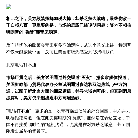
相比之下，美方频繁挥舞加税大棒，却缺乏持久战略，最终伤敌一
千自损八百，更重要的是，市场的反应已经说明问题：资本不相信
特朗普的“强硬”能带来稳定。
反而担忧他的政策会带来更多不确定性，从这个意义上讲，特朗普
不仅未能威慑中国，反而让美国市场先感受到“反作用力”。
北京电话打不通
市场巨震之后，美方试图通过外交渠道“灭火”，据多家媒体报道，
美国财政部与贸易代表办公室试图通过多边和双边热线与中方沟
通，试图了解北京方面的回应逻辑，并寻求谈判可能，但直到消息
披露时，美方仍未能接通中方高层热线。
“电话打不通”，更多的是一次带有强烈信号的外交回应，中方并未
明确拒绝沟通，但在此关键时刻的“沉默”，显然是在表达立场，中
国不再接受临时性的“危机沟通”，尤其是在对方缺乏诚意、甚至刚
刚发出威胁的背景下。