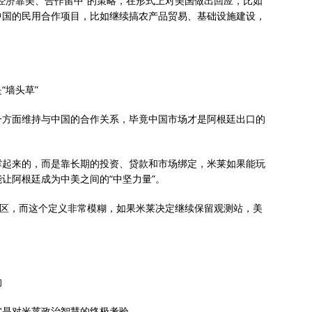
经济靠美、合作留中”的策略，在形式上对美国做出回应，比如
中国的民用合作项目，比如继续搞农产品贸易、基础设施建设，
“墙头草”
一方面维持与中国的合作关系，毕竟中国市场才是阿根廷出口的
撑起来的，而是靠长期的投资、贷款和市场绑定，米莱如果能玩
让阿根廷成为中美之间的“中坚力量”。
禁区，而这个定义非常模糊，如果米莱决定继续保留观测站，美
的
实是对米莱政治智慧的终极考验。