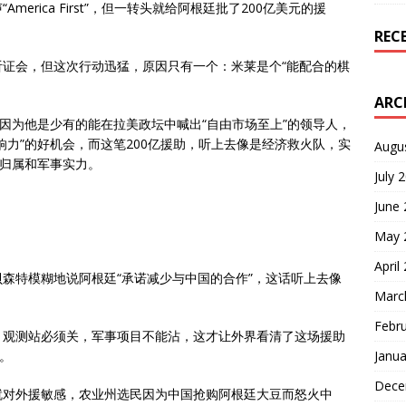
rica First”，但一转头就给阿根廷批了200亿美元的援
REC
证会，但这次行动迅猛，原因只有一个：米莱是个“能配合的棋
ARC
更因为他是少有的能在拉美政坛中喊出“自由市场至上”的领导人，
响力”的好机会，而这笔200亿援助，听上去像是经济救火队，实
Augu
治归属和军事实力。
July 
June
May 
April
森特模糊地说阿根廷“承诺减少与中国的合作”，这话听上去像
Marc
Febr
，观测站必须关，军事项目不能沾，这才让外界看清了这场援助
Janua
。
Dece
就对外援敏感，农业州选民因为中国抢购阿根廷大豆而怒火中