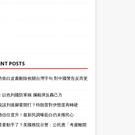
ENT POSTS
防衛白皮書刪除攸關台灣字句 對中國警告反而更
！以色列國防軍稱 攔截彈反轟己方
說談判後腳要開打？特朗普對伊態度再轉硬
德信任度升！最新民調曝藍白仍未獲民心
普要動手了？美國務院示警：公民應「考慮離開
」