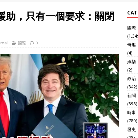
億援助，只有一個要求：關閉
CAT
國際
(1,34
rnal
國際
0
奇趣
(4)
娛樂
(2)
政治
(342)
新聞
(398)
時事
(780)
歷史
(25)