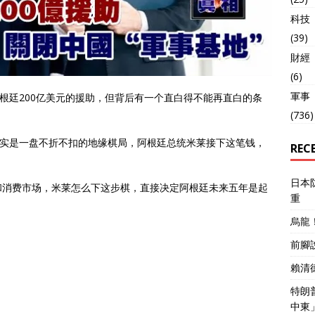
科技
(39)
財經
(6)
軍事
阿根廷200亿美元的援助，但背后有一个直白得不能再直白的条
(736)
其实是一盘不折不扣的地缘棋局，阿根廷总统米莱接下这笔钱，
REC
日本
和消费市场，米莱怎么下这步棋，直接决定阿根廷未来五年是起
重
烏龍
前腳
賴清
特朗
中東