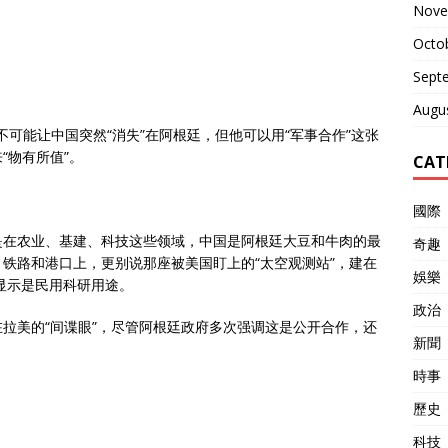
Nove
Octo
Sept
Augu
不可能让中国突然“消失”在阿根廷，但他可以用“军事合作”这张
“物有所值”。
CAT
國際
是在农业、基建、科技这些领域，中国是阿根廷大豆和牛肉的最
奇趣
铁路和港口上，更别说那座被美国盯上的“太空观测站”，建在
娛樂
料显示是民用科研用途。
政治
拉美的“间谍眼”，尽管阿根廷政府多次强调这是公开合作，还
新聞
時事
歷史
科技