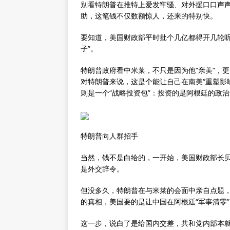
别看特朗普在推特上爱发牢骚、对外援口口声声“Ame
助，这笔钱不仅数额惊人，还来的特别快。
要知道，美国财政部平时批个几亿都得开几轮听
子”。
特朗普政府看中米莱，不只是因为他“亲美”，
对特朗普来说，这是个能让自己在南美“重塑影
则是一个“战略投资包”：投资的是阿根廷的政
特朗普向人群招手
当然，钱不是白给的，一开始，美国财政部长贝
是外交辞令。
但没多久，特朗普在与米莱的会面中亲自点题
的真相，美国要的是让中国在阿根廷“军事清零”
这一步，说白了是给国内交差，共和党内部本