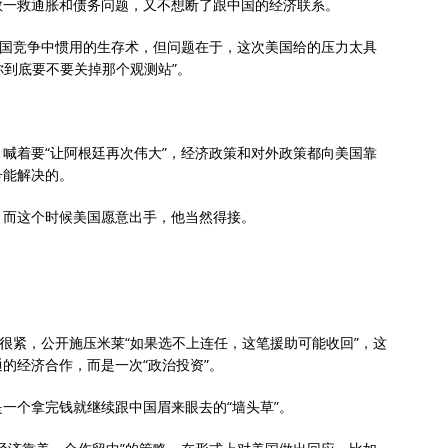
救一救通胀和债务问题，又不想断了跟中国的经济联系。
大国竞争中惯用的生存术，但问题在于，这次美国给的压力太具
你到底要不要关掉那个观测站”。
喊着要“让阿根廷再次伟大”，经济政策和对外政策都向美国靠
号能解决的。
，而这个时候美国愿意出手，他当然得接。
得很紧，公开施压米莱“如果选不上连任，这笔援助可能收回”，这
的经济合作，而是一次“政治投资”。
一个拿完钱就继续跟中国眉来眼去的“墙头草”。