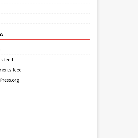
A
n
es feed
ents feed
Press.org