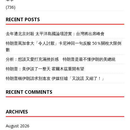
(736)
RECENT POSTS
去年遭北京封殺 太平洋島國論壇證實：台灣將出席峰會
特朗普罵加拿大「令人討厭」卡尼神回一句反酸 50％關稅大限倒
數
分析：想談又愛打充滿挫折感 特朗普是最不懂伊朗的美總統
特朗普：美伊談了一整天 霍爾木茲重開有望
特朗普稱伊朗請求別進攻 伊媒狂噓「又說謊 又縮了！」
RECENT COMMENTS
ARCHIVES
August 2026