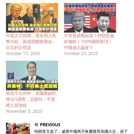
印度正式投降，還未用人民
中美貿易戰結束？特朗普最
幣付款，新德里斷購俄油，
終服軟！100%關稅取消！
白宮奸計得逞
中國成大贏家？
October 17, 2025
October 27, 2025
果然不出所料，美國重啟對
華301調查，貝森特：不賣
稀土就加稅
November 3, 2025
PREVIOUS
特朗普又急了，威脅中國再不恢覆購買美國大豆，就下