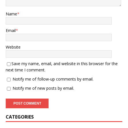
化。 美国企业界的态度对于
特朗普政府的对华贸易政策
有着不小的影响力。83%的
Name
*
美国企业希望继续与中国做
生意，67%的企业反对再对
华加征关税。 这些企业的声
Email
*
音通过美国商会等组织传达
给美国政府，形成了不容忽
视的压力。美方不能失去中
Website
国市场，已经成为美国商界
的普遍共识。 李成钢临别时
强调的“相互尊重、和平共
Save my name, email, and website in this browser for the
处、合作共赢”原则，表面上
next time I comment.
看似是外交辞令，实际上是
Notify me of follow-up comments by email.
对中美经贸关系未来发展的
明确规划。 这十二个字是中
Notify me of new posts by email.
国处理中美关系的一贯原
则，但在当前背景下有着特
殊含义。“相互尊重”意味着
反对单边主义，“和平共
处”指向避免贸易冲突，“合
CATEGORIES
作共赢”则是对零和思维的否
定。 李成钢还特别提到