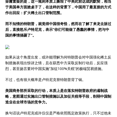
毋庸置疑的是，这一规则本质上撕毁了中美此前达成的默契，相当
于美国单方面掀桌子了，在这样的背景下，中国用了最直接的方式
作出回应：扩大稀土出口管制范围。
而不知情的特朗普，就觉得中国很奇怪，然而在了解了来龙去脉过
后，直接怒斥卢特尼克，表示“你们可能做了愚蠢的事情，把与中
国的事情搞砸了”。
如果从这个角度出发，或许能理解为何特朗普会对中国强化稀土反
制措施表现出惊讶之情，且在获悉中方采取反制行动后，反应强
烈，甚至扬言要对中国实施“加征100%关税”的极端贸易措施。
不过，也有很大概率是卢特尼克替特朗普背了锅。
美国商务部所采取的行动，本质上是在落实特朗普政府的遏制战
略，意图通过实施出口管制措施以及加征关税等手段，削弱中国制
造业在全球市场的竞争力。
换句话说卢特尼克或许仅仅是严格依照既定政策执行，只不过他未