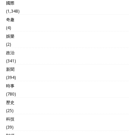
國際
要“推动中美经贸关系健康、
稳定、可持续发展”，这句话
(1,348)
直接回应了当前中美经贸关
奇趣
系中的不确定性因素。 特朗
(4)
普政府在对华经贸政策上展
现出明显的转变，回想2018
娛樂
年，特朗普政府对中国商品
(2)
加征关税，打压中国科技企
业，态度十分强硬。 现在特
政治
朗普政府转向务实合作，不
(341)
是突然心软，而是现实逼迫
新聞
下的选择，贸易战没有带来
预期效果，反而让美国自己
(394)
人先扛不住了。 中西部大豆
時事
种植户的产品积压仓库，汽
(780)
车厂商因为零部件成本上涨
而销量下滑，这种“斗则俱
歷史
损”的局面，特朗普第二任期
(25)
显然不希望继续了。 特朗普
政府对华贸易政策的转变，
科技
还考虑到国内政治需要，
(39)
2026年中期选举临近，特朗