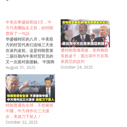
中美在華盛頓密談3天，中
方代表團臨走之前，給特朗
普留了一句話
华盛顿特区的八月，中美双
方的经贸代表们连续三天坐
遭特朗普痛罵後，美商務部
在谈判桌前。这是特朗普第
長掀桌子：退出與中方在馬
二届任期内中美经贸官员的
來西亞的談判
又一次面对面接触。 中国商
October 24, 2025
务部国际贸易谈判代表兼副
August 31, 2025
部长李成钢率领的中方代表
团，与美国财政部、商务部
和贸易代表办公室的官员进
行了密集会谈。 会谈结束
后，李成钢临别前特意留下
的一句话：“中美双方应该相
特朗普通告全球，不想摧毀
互尊重、和平共处、合作共
中國，中方得作出三大讓
赢，推动中美经贸关系健
步，美就刀下留人！
康、稳定、可持续发展。”
October 22, 2025
这次会谈的时间安排凸显了