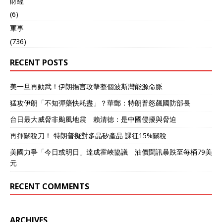
財經
普需要一些能够展示的“胜利
果实”来安抚选民情绪。 农
(6)
产品出口特别是大豆出口，
軍事
关系到美国中西部农业州的
(736)
利益，这些州是共和党的传
统票仓。增加对中国的农产
RECENT POSTS
品出口，有助于巩固特朗普
的政治基础。 特朗普最近公
开表示，希望中国将大豆订
美一旦再動武！伊朗揚言攻擊整個波斯灣能源命脈
单增加四倍。这个要求背
后，既有经济考虑，也有政
猛攻伊朗「不知彈藥快耗盡」？華郵：特朗普怒飆國防部長
治算计。 与美方的急切态度
台日最大威脅非颱風地震 賴清德：是中國侵擾與脅迫
相比，中方显得更为冷静和
从容。这种冷静背后是战略
再揮關稅刀！ 特朗普擬對多晶矽產品 課征15%關稅
自信，中国不再急于通过高
层会晤来证明什么，也不担
美國力爭「今日或明日」達成霍峽協議 油價聞訊暴跌至每桶79美
心关税威胁能真正撼动中国
元
的供应链优势。 中方的冷静
还表现在对特朗普访华提议
RECENT COMMENTS
的回应上。特朗普表示希望
在年内访华，中方回应强调
相互尊重、和平共处、合作
ARCHIVES
共赢原则，没有明确欢迎，