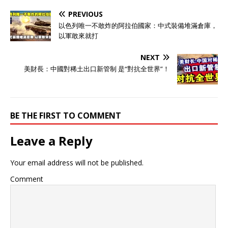
双方的紧迫感。李成钢刚刚
PREVIOUS
结束在加拿大的访问，就直
奔华盛顿。从8月27日到29
以色列唯一不敢炸的阿拉伯國家：中式裝備堆滿倉庫，
日，整整三天时间，中美代
以軍敢來就打
表团进行了马拉松式会谈。
会谈选择的地点也值得玩
NEXT
味。没有选择第三国作为中
美財長：中國對稀土出口新管制 是“對抗全世界”！
立场地，而是直接在华盛顿
进行，这表明双方都希望尽
快解决当前面临的经贸问
题。 美方参与部门的组成显
BE THE FIRST TO COMMENT
示出谈判的广泛性。不仅包
括专责贸易的部门，还有财
政部参与其中，表明讨论议
Leave a Reply
题可能超出了单纯的贸易问
题，涉及更广泛的经济政
Your email address will not be published.
策。 李成钢在与美国政府官
员会谈之余，还会见了美中
Comment
贸易全国委员会、美国商会
及相关企业代表。这条信息
看似普通，实际上揭示了中
美经贸关系中的一个重要变