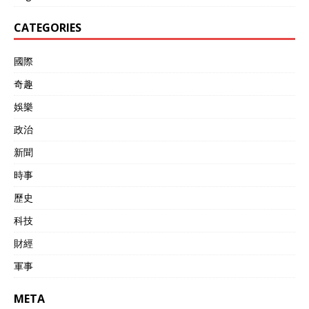
多年发展，已经形成深度相
互依存的关系。美国企业不
CATEGORIES
能失去中国市场，已经成为
不争的事实。 同时中国也认
國際
识到与美国保持正常经贸关
系的重要性，中美作为全球
奇趣
最大的两个经济体，长期对
抗不仅双方受损，还会危及
娛樂
全球经济。 这种相互依存关
政治
系是中美经贸关系的压舱
石，也是双方尽管存在分歧
新聞
仍要继续谈判的根本原因。
中美经贸关系的未来发展仍
時事
然面临不少挑战，特朗普政
歷史
府内部不是铁板一块，还有
不少强硬派，总想在技术封
科技
锁、实体清单上给中国制造
麻烦。 2026年中期选举临
財經
近，特朗普为了巩固基本
軍事
盘，可能会再次打“对华
牌”。过去他曾经通过展示对
华强硬立场吸引选票，这种
META