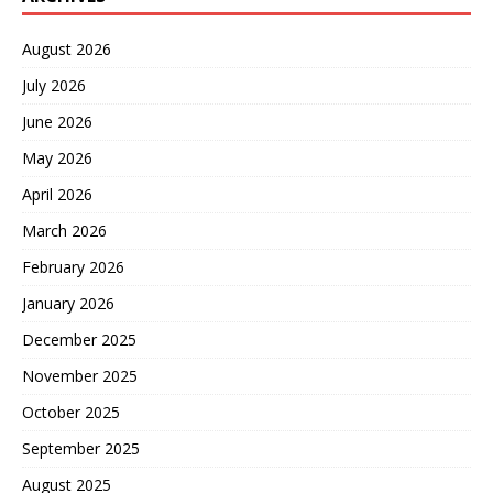
也没有拒绝。 这种态度表明
中国不再吃“压力式外交”这
August 2026
一套，要谈可以，但必须在
平等、相互尊重的框架下
July 2026
谈，而不是一边威胁加税，
June 2026
一边喊着要访华。 特朗普最
近公开表示，如果中国不向
May 2026
美国提供稀土和磁铁，美国
April 2026
将加征200%的关税。这种
强硬表态背后，反映出美国
March 2026
在关键资源上对中国的依
赖。 稀土是现代高科技产业
February 2026
和军工产业的关键材料，中
January 2026
国在全球稀土供应链中占据
主导地位。今年中国对稀土
December 2025
出口收紧，导致全球市场价
格上涨，美国企业首当其
November 2025
冲。 特朗普的关税威胁看似
October 2025
强硬，实际上暴露了美方的
焦虑。美国手里能打的牌不
September 2025
多了，200%的关税只是虚
张声势。 中美经贸关系经过
August 2025