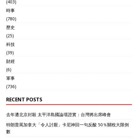
(403)
時事
(780)
歷史
(25)
科技
(39)
財經
(6)
軍事
(736)
RECENT POSTS
去年遭北京封殺 太平洋島國論壇證實：台灣將出席峰會
特朗普罵加拿大「令人討厭」卡尼神回一句反酸 50％關稅大限倒
數