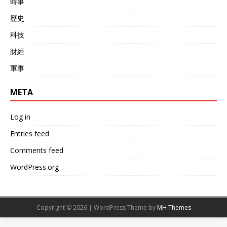
時事
歷史
科技
財經
軍事
META
Log in
Entries feed
Comments feed
WordPress.org
Copyright © 2026 | WordPress Theme by
MH Themes