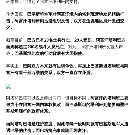
班策划，且得到了阿富汗塔利班的支持。
作为回应，
巴基斯坦空军对阿富汗境内的塔利班营地发起精确打
击，阿富汗塔利班则迅速组织反击，双方在边境地区展开激烈交
火。
截至目前，
巴方已有23名士兵阵亡、29人受伤，阿富汗塔利班方
面则称超过200名战斗人员死亡。
对此，阿富汗塔利班发言人声
称，
巴基斯坦此次的行动背后有大国指使。
事实上，
巴阿双方本来就有边境争议，再加上巴基斯坦塔利班与阿
富汗有着千丝万缕的关系，双方一直存在矛盾。
阿塔和巴塔可以说是师出同门，但目标不同，
阿富汗的塔利班主要
致力于在阿富汗国内掌权执政，而巴基斯坦的塔利班则想要颠覆巴
基斯坦现行的政府体系。
而阿塔对巴塔是庇护态度，因此每隔一段时间就有巴基斯坦军人遭
遇巴塔的伏击，而巴塔搞完事就跑回阿富汗。