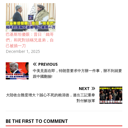
巴基斯坦傻眼：昔日「鐵哥
們」和死對頭稱兄道弟，自
己被插一刀
December 1, 2025
PREVIOUS
中美見面在即，特朗普要求中方辦一件事，辦不到就要
跟中國翻臉!
NEXT
大陸收台難度增大？賊心不死的賴清德，連出三記重拳
對付解放軍
BE THE FIRST TO COMMENT