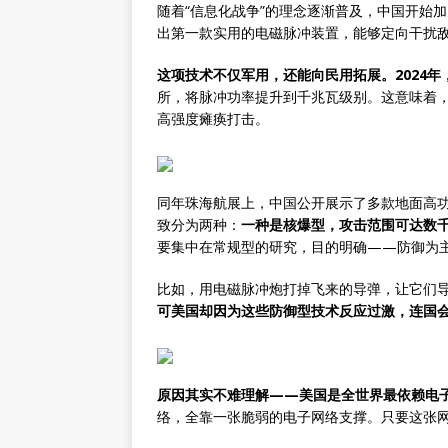
随着“信息化战争”的理念逐渐普及，中国开始加
出第一款实用的电磁脉冲装置，能够定向干扰
这项技术不仅军用，还能向民用拓展。2024
所，将脉冲功率提升到千兆瓦级别。这意味着
高强度瘫痪打击。
同年珠海航展上，中国公开展示了多款地面高功
致分为两种：
一种是核爆型，攻击范围可达数
要集中在常规型的研究，目的明确——防御为
比如，用电磁脉冲炮打掉飞来的导弹，让它们导
可美国却因为这些防御型技术反应过激，连国
原因其实不难理解——美国是全世界最依赖电
络，全靠一张脆弱的电子网络支撑。只要这张