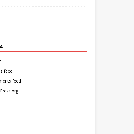
A
n
es feed
ents feed
Press.org