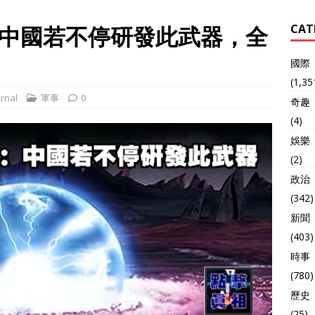
中國若不停研發此武器，全
CAT
國際
(1,35
rnal
軍事
0
奇趣
(4)
娛樂
(2)
政治
(342)
新聞
(403)
時事
(780)
歷史
(25)