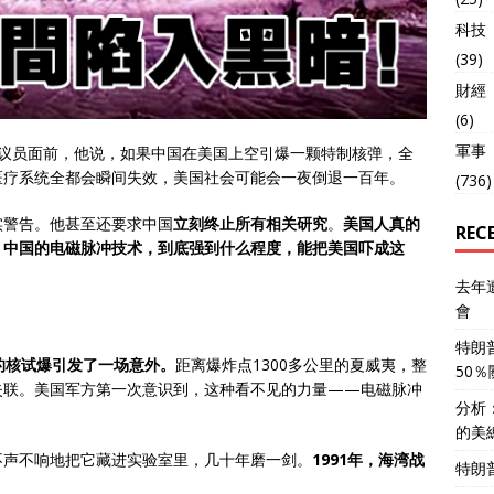
科技
(39)
財經
(6)
軍事
议员面前，他说，如果中国在美国上空引爆一颗特制核弹，全
医疗系统全都会瞬间失效，美国社会可能会一夜倒退一百年。
(736)
实警告。他甚至还要求中国
立刻终止所有相关研究
。
美国人真的
REC
？中国的电磁脉冲技术，到底强到什么程度，能把美国吓成这
去年
會
特朗
e”的核试爆引发了一场意外。
距离爆炸点1300多公里的夏威夷，整
50
失联。美国军方第一次意识到，这种看不见的力量——电磁脉冲
分析
的美
不声不响地把它藏进实验室里，几十年磨一剑。
1991年，海湾战
特朗