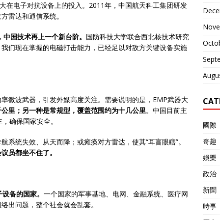
大在电子对抗设备上的投入。2011年，中国航天科工集团研发
Dece
敌方雷达和通信系统。
Nove
年，中国技术再上一个新台阶。
国防科技大学联合西北核技术研究
Octo
，我们现在掌握的电磁打击能力，已经足以对敌方关键设备实施
Sept
Augu
率微波武器，引发外媒高度关注。需要说明的是，EMP武器大
CAT
千公里；另一种是常规型，覆盖范围约为十几公里
。中国目前主
主，确保国家安全。
國際
奇趣
航系统失效、从天而降；或瘫痪对方雷达，使其“耳盲眼瞎”。
会议员都坐不住了。
娛樂
政治
新聞
子设备的国家。
一个国家的军事基地、电网、金融系统、医疗网
网络出问题，整个社会就会乱套。
時事