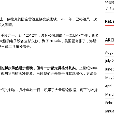
特朗
了！
去，伊拉克的防空雷达直接变成废铁。2003年，巴格达又一次
REC
陷入黑暗。
手段之一。到了2012年，波音公司测试了一款EMP导弹，命名
ARC
大楼的电子设备全部失效。到了2024年，美国更夸张了，洛斯
能当成工具箱拎着走。
Augu
July 
国的脚步虽然起步稍晚，但每一步都走得格外扎实。
上世纪60年
June
次观测到电磁脉冲现象。当时我们并未急于将其武器化，更多是
May 
April
大气的影响，几十年如一日，积累了大量理论数据。真正的转折
Marc
Febr
Janua