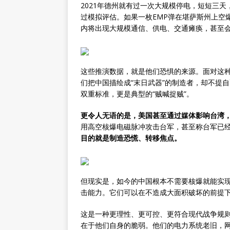
2021年德州就有过一次大规模停电，短短三天
过模拟评估。如果一枚EMP弹在堪萨斯州上空
内将出现大规模通信、供电、交通瘫痪，甚至
这些推演数据，就是他们恐惧的来源。面对这种
们把中国描绘成“末日武器”的制造者，却不提
双重标准，更是典型的“贼喊捉贼”。
更令人无语的是，美国甚至通过媒体影响台湾，
用高空核爆电磁脉冲攻击台军，甚至称台军已经在
目的就是制造恐慌、转移焦点。
但现实是，如今的中国根本不需要核爆就能实
击能力。它们可以在不造成大面积破坏的前提
这是一种更理性、更可控、更符合现代战争规则
在于他们自身的脆弱。他们的电力系统老旧，