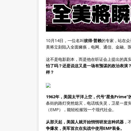
10月14日，一位名叫
彼得·普赖
的专家，站在众
美将立刻陷入全面瘫痪，电网、通信、金融、
这不是电影剧本，而是他在听证会上提出的真
怕了吗？还是说这又是一场有预谋的政治表演
样？
1962年，美国太平洋上空，代号“星鱼Prim
条街的路灯突然熄灭，电话线失灵，卫星一度
（EMP），能轻松摧毁一个现代社会。
从那天起，美国人就开始悄悄研发这种武器
，
争爆发，美军首次在实战中使用EMP装备。