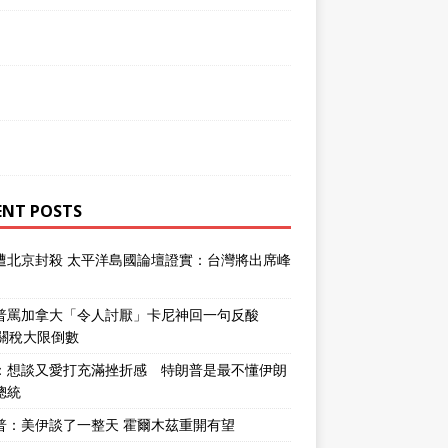
ENT POSTS
遭北京封殺 太平洋島國論壇證實：台灣將出席峰
普罵加拿大「令人討厭」卡尼神回一句反酸
％關稅大限倒數
：想談又愛打充滿挫折感 特朗普是最不懂伊朗
總統
普：美伊談了一整天 霍爾木茲重開有望