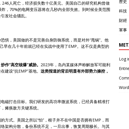
歷史
，246人死亡，经济损失数十亿美元。美国自己的研究机构曾做
爆炸，70%的电网变压器将在几秒内全部失效。到时候全美范围
科技
会引发社会骚乱。
財經
軍事
恐惧，美国做的不是完善自身防御系统，而是对外“甩锅”。他
MET
自己早在几十年前就已经在实战中使用了EMP。这不仅是典型的
Log i
炒作“高空核爆”威胁。
2023年，岛内某媒体声称解放军可能利
Entri
建设“抗EMP”基地。
这类报道的背后明显有外部势力操控，
Comm
Word
现电磁打击目标。我们研发的高功率微波系统，已经具备精准打
下，瘫痪敌方关键系统。
的方式。美国之所以“怕”，根子并不在中国是否拥有EMP，而
网络架构分散，备份系统不足，一旦出事，恢复周期极长。与其