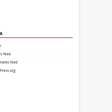
A
n
es feed
ents feed
Press.org