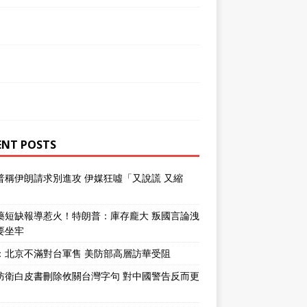
ENT POSTS
普稱伊朗請求別進攻 伊媒狂噓「又說謊 又縮
」
藥短缺報導惹火！特朗普：庫存龐大 叛國言論洩
要坐牢
：北京不滿對台軍售 美防部高層訪華受阻
防衛白皮書刪除攸關台灣字句 對中國警告反而更