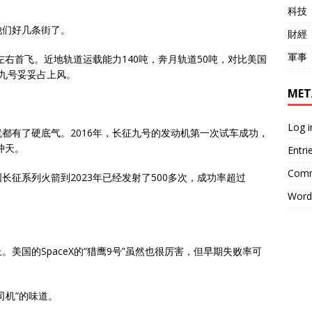
科技
他们好几条街了。
財經
軍事
左右首飞。近地轨道运载能力140吨，奔月轨道50吨，对比美国
征九号妥妥占上风。
MET
Log i
都有了硬底气。2016年，长征九号的发动机第一次试车成功，
冲天。
Entri
Comm
征系列火箭到2023年已经发射了500多次，成功率超过
Word
美国的SpaceX的“猎鹰9号”虽然也很厉害，但早期失败率可
司机”的味道。