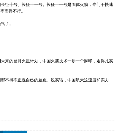
如长征十号、长征十一号。长征十一号是固体火箭，专门干快速
效率高得不行。
底气了。
到未来的登月火星计划，中国火箭技术一步一个脚印，走得扎实
美国都不得不正视自己的差距。说实话，中国航天这速度和实力，
。