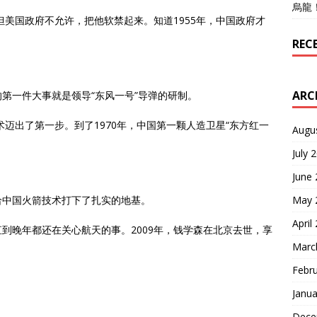
烏龍
但美国政府不允许，把他软禁起来。知道1955年，中国政府才
REC
ARC
第一件大事就是领导“东风一号”导弹的研制。
术迈出了第一步。到了1970年，中国第一颗人造卫星“东方红一
Augu
July 
June
May 
给中国火箭技术打下了扎实的地基。
April
到晚年都还在关心航天的事。2009年，钱学森在北京去世，享
Marc
Febr
Janua
Dece