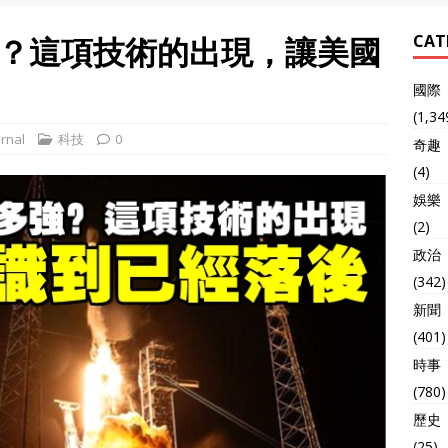
？這項技術的出現，讓美國
CAT
國際
(1,34
rnal
科技
0
奇趣
(4)
娛樂
(2)
政治
(342)
新聞
(401)
時事
(780)
歷史
(25)