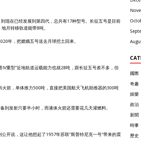
Nove
Octo
始，到现在已经发展到第四代，总共有17种型号。长征五号是目前
，地月转移轨道能带8吨。
Sept
2020年，把嫦娥五号送去月球挖土回来。
Augu
CAT
IV重型”近地轨道运载能力也就28吨，跟长征五号差不多，但
國際
奇趣
料火箭，单体推力500吨，直接把美国航天飞机助推器的300吨
娛樂
政治
准备到发射只要半小时，而液体火箭还需要花几天灌燃料。
新聞
時事
公开说，这让他想起了1957年苏联“斯普特尼克一号”带来的震
歷史