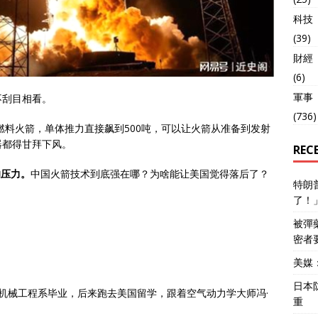
科技
(39)
財經
(6)
軍事
不刮目相看。
(736)
燃料火箭，单体推力直接飙到500吨，可以让火箭从准备到发射
器都得甘拜下风。
REC
的压力。
中国火箭技术到底强在哪？为啥能让美国觉得落后了？
特朗
了！
被彈
密者
美媒
日本
大学机械工程系毕业，后来跑去美国留学，跟着空气动力学大师冯·
重