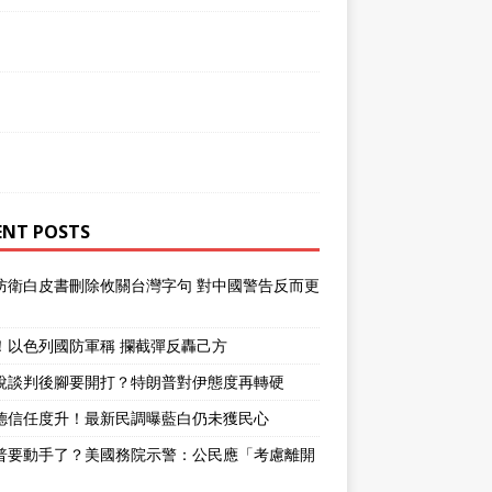
ENT POSTS
防衛白皮書刪除攸關台灣字句 對中國警告反而更
！以色列國防軍稱 攔截彈反轟己方
說談判後腳要開打？特朗普對伊態度再轉硬
德信任度升！最新民調曝藍白仍未獲民心
普要動手了？美國務院示警：公民應「考慮離開
」