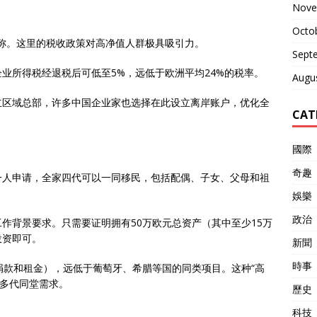
Nove
Octo
美称。这里的税收政策对高净值人群极具吸引力。
Sept
业所得税经退税后可低至5%，远低于欧洲平均24%的税率。
Augu
立区域总部，许多中国企业家也选择在此设立离岸账户，优化全
CAT
國際
奇趣
一人申请，全家四代可以一同移民，包括配偶、子女、父母和祖
娛樂
政治
作背景要求。只需要证明拥有50万欧元总资产（其中至少15万
投资即可。
新聞
時事
捐款和租金），远低于葡萄牙、希腊等国的同类项目。这种“高
的多代同堂需求。
歷史
科技