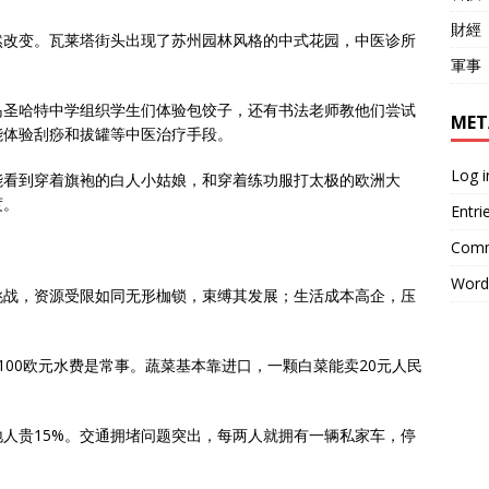
財經
然改变。瓦莱塔街头出现了苏州园林风格的中式花园，中医诊所
軍事
岛圣哈特中学组织学生们体验包饺子，还有书法老师教他们尝试
MET
能体验刮痧和拔罐等中医治疗手段。
Log i
能看到穿着旗袍的白人小姑娘，和穿着练功服打太极的欧洲大
度。
Entri
Comm
Word
挑战，资源受限如同无形枷锁，束缚其发展；生活成本高企，压
100欧元水费是常事。蔬菜基本靠进口，一颗白菜能卖20元人民
人贵15%。交通拥堵问题突出，每两人就拥有一辆私家车，停