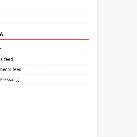
A
n
es feed
ents feed
Press.org