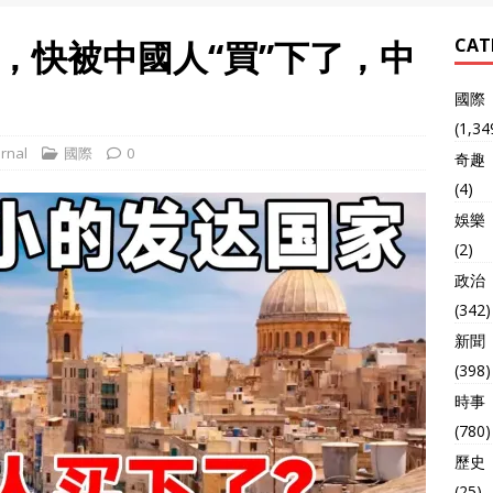
，快被中國人“買”下了，中
CAT
國際
(1,34
rnal
國際
0
奇趣
(4)
娛樂
(2)
政治
(342)
新聞
(398)
時事
(780)
歷史
(25)