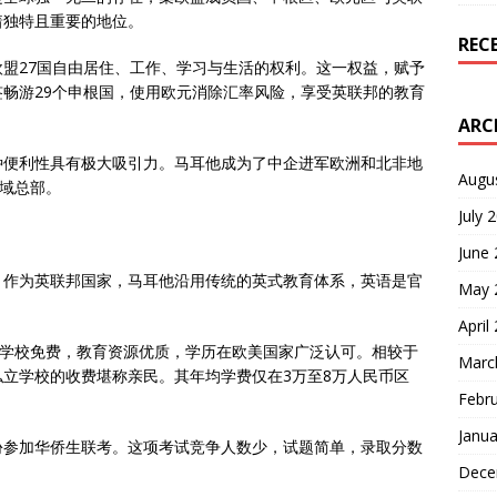
着独特且重要的地位。
REC
盟27国自由居住、工作、学习与生活的权利。这一权益，赋予
畅游29个申根国，使用欧元消除汇率风险，享受英联邦的教育
ARC
种便利性具有极大吸引力。马耳他成为了中企进军欧洲和北非地
Augu
区域总部。
July 
June
。作为英联邦国家，马耳他沿用传统的英式教育体系，英语是官
May 
April
立学校免费，教育资源优质，学历在欧美国家广泛认可。相较于
Marc
立学校的收费堪称亲民。其年均学费仅在3万至8万人民币区
Febr
Janua
份参加华侨生联考。这项考试竞争人数少，试题简单，录取分数
Dece