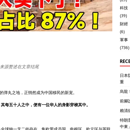
科技
(39)
財經
(6)
軍事
(736)
REC
来源赘述在文章结尾
日本
重
烏龍
里的弹丸之地，正悄然成为中国移民的新宠。
前腳
，其每五十人之中，便有一位华人的身影穿梭其中。
賴清
特朗
中東
是全球独一无二的存在，集欧盟成员国、申根区、欧元区与英联