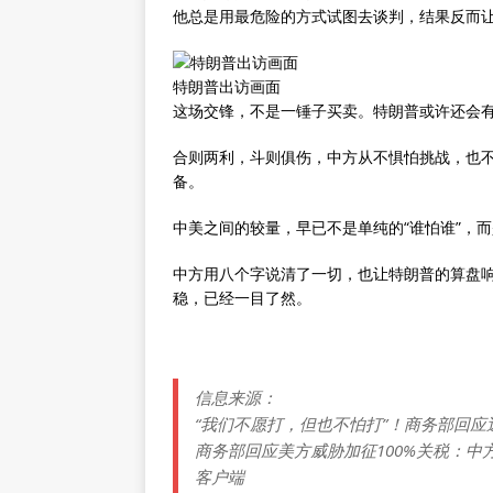
他总是用最危险的方式试图去谈判，结果反而
特朗普出访画面
这场交锋，不是一锤子买卖。特朗普或许还会
合则两利，斗则俱伤，中方从不惧怕挑战，也
备。
中美之间的较量，早已不是单纯的“谁怕谁”，
中方用八个字说清了一切，也让特朗普的算盘
稳，已经一目了然。
信息来源：
“我们不愿打，但也不怕打”！商务部回应近
商务部回应美方威胁加征100%关税：中方不
客户端