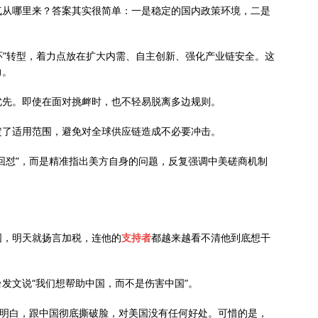
气从哪里来？答案其实很简单：一是稳定的国内政策环境，二是
。
循环”转型，着力点放在扩大内需、自主创新、强化产业链安全。这
力。
优先。即使在面对挑衅时，也不轻易脱离多边规则。
定了适用范围，避免对全球供应链造成不必要冲击。
回怼”，而是精准指出美方自身的问题，反复强调中美磋商机制
。
国，明天就扬言加税，连他的
支持者
都越来越看不清他到底想干
发文说“我们想帮助中国，而不是伤害中国”。
也明白，跟中国彻底撕破脸，对美国没有任何好处。可惜的是，