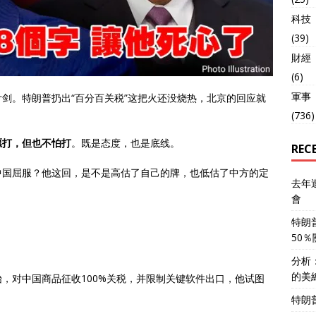
科技
(39)
財經
(6)
軍事
剑。特朗普扔出“百分百关税”这把火还没烧热，北京的回应就
(736)
愿打，但也不怕打
。既是态度，也是底线。
REC
中国屈服？他这回，是不是高估了自己的牌，也低估了中方的定
去年
會
特朗
50
分析
的美
开始，对中国商品征收100%关税，并限制关键软件出口，他试图
特朗