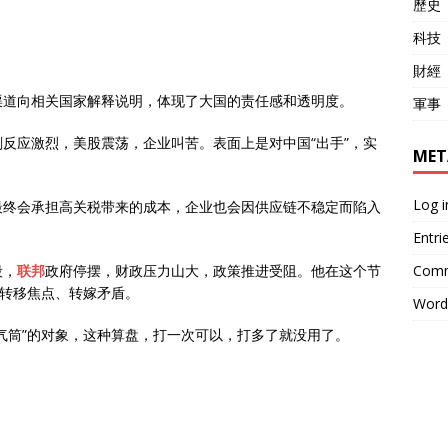
歷史
科技
財經
渠道向相关国家解释说明，体现了大国的责任感和透明度。
軍事
反应激烈，美股震荡，企业叫苦。表面上是对中国“出手”，实
MET
Log i
最终会承担高关税带来的成本，企业也会因供应链不稳定而陷入
Entri
Comm
段，
联邦
政府停摆，财政压力山大，政策推进受阻。他在这个节
了转移焦点、转嫁矛盾。
Word
气筒”的对象，这种算盘，打一次可以，打多了就没用了。