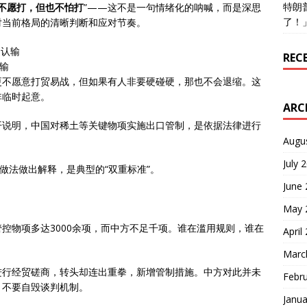
特朗
不愿打，但也不怕打
”——这不是一句情绪化的呐喊，而是深思
了！
对当前格局的清晰判断和应对节奏。
REC
输
更不愿意打贸易战，但如果有人非要硬碰硬，那也不会退缩。这
非临时起意。
ARC
开说明，中国对稀土等关键物项实施出口管制，是依据法律进行
Augu
July 
做法做出解释，是典型的“双重标准”。
June
May 
控物项多达3000余项，而中方不足千项。谁在滥用规则，谁在
April
Marc
进行经贸磋商，转头却连出重拳，新增管制措施。中方对此并未
Febr
，不要自毁谈判机制。
Janua