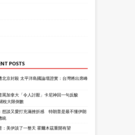
ENT POSTS
遭北京封殺 太平洋島國論壇證實：台灣將出席峰
普罵加拿大「令人討厭」卡尼神回一句反酸
％關稅大限倒數
：想談又愛打充滿挫折感 特朗普是最不懂伊朗
總統
普：美伊談了一整天 霍爾木茲重開有望