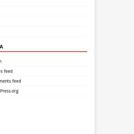
A
n
es feed
ents feed
Press.org