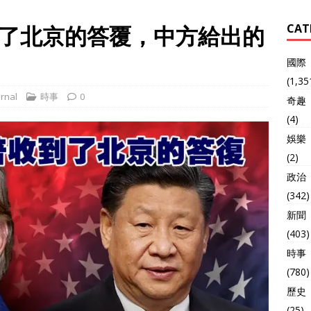
了北京的答覆，中方給出的
CAT
國際
(1,35
rnal
時事
0
奇趣
(4)
娛樂
(2)
政治
(342)
新聞
(403)
時事
(780)
歷史
(25)