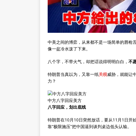
中美之间的博弈，从来都不是一场简单的唇枪舌
像一盆冷水泼了下来。
八个字，不带火气，却把话说得明明白白，
不
特朗普当真以为，又靠一纸
关税
威胁，就能让
力？
中方八字回应美方
八字回应，划出底线
特朗普在10月10日突然放话，要从11月1日
靠“极限施压”把中国逼到谈判桌边低头认输。