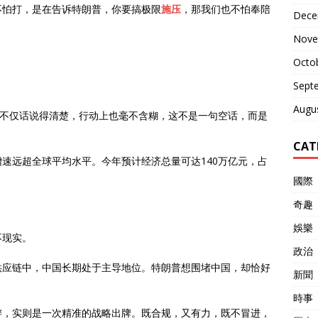
不怕打，是在告诉特朗普，你要搞极限
施压
，那我们也不怕奉陪
Dece
Nove
Octo
Sept
Augu
方不仅话说得清楚，行动上也毫不含糊，这不是一句空话，而是
CAT
速远超全球平均水平。今年预计经济总量可达140万亿元，占
國際
奇趣
娛樂
不现实。
政治
供应链中，中国长期处于主导地位。特朗普想围堵中国，却恰好
新聞
時事
衅，实则是一次精准的战略出牌。既合规，又有力，既不冒进，