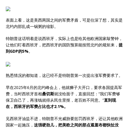
表面上看，这是美西两国之间的军费矛盾，可是往深了想，其实是
北约内部乱成一锅粥的缩影。
特朗普这话明着是说西班牙，实际上也是给其他欧洲国家敲警钟，
让他们盯着西班牙，把西班牙的国防预算能按照北约的规矩来，
提
到GDP的5%
。
熟悉情况的都知道，这已经不是特朗普第一次提出涨军费要求了。
早在2025年6月的北约峰会上，他就狮子大开口，要求各国提高军
费，当时西班牙首相
桑切斯
就没给面子，直接回怼：“我们军费够
保卫自己了，再涨钱就得从民生里抠，老百姓不同意。”
直到现
在，西班牙的军费占比也才2.1%。
见西班牙油盐不进，特朗普不光威胁要惩罚西班牙，还让其他欧洲
国家一起施压，
这强硬劲儿，把美欧之间的那点遮羞布都快扯没