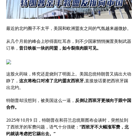
最近的北约圈子不太平，美国和欧洲盟友之间的气氛越来越微妙。
从几个月前的峰会上吵得面红耳赤，到不少国家悄悄搁置美制武器
订单，
昔日铁板一块的同盟，如今裂痕肉眼可见。
这股火药味，终究还是烧到了明面上。美国总统特朗普又搞出大动
静了，
这次将枪口对准了北约盟友西班牙
,直接放话要把西班牙踢
出北约。
特朗普却没想到，被美国这么一逼，
反倒让西班牙更倾向于跟中国
合作。
2025年10月9 日，特朗普在和芬兰总统斯图布会谈时，突然扯到
了西班牙的军费问题，语气十分强硬：
“西班牙不大幅涨军费，北
约就该考虑把它踢出去。”