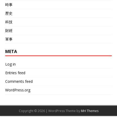
時事
歷史
科技
財經
軍事
META
Log in
Entries feed
Comments feed
WordPress.org
Copyright © 2026 | WordPress Theme by
MH Themes