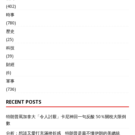
(402)
時事
(780)
歷史
(25)
科技
(39)
財經
(6)
軍事
(736)
RECENT POSTS
特朗普罵加拿大「令人討厭」卡尼神回一句反酸 50％關稅大限倒
數
分析：想談又愛打充滿挫折感 特朗普是最不懂伊朗的美總統