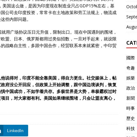
，美国这么做，是因为印度现在制造业只占GDP15%左右，基
Octo
跨国公司去印度投资，常常卡在土地政策和劳工法规上，物流成
Sept
决这些内部问题。
Augu
国就用广场协议压日元升值，限制出口。现在中国遇到的围堵，
对欧盟、日本、俄罗斯都用过类似招数，一旦对手起来，就设限
CAT
己的战略自主性，多跟中国合作，经贸联系本来就紧密，中印贸
國際
奇趣
娛樂
认他说得对，印度不能全靠美国，得自力更生。社交媒体上，帖
度政府没公开回应，但政策上开始调整，跟中国边境谈判，恢复
政治
恐惧中国成功，不如学着共存。多极世界是大势，单极霸权过时
新聞
贫项目，对大家都有利。美国如果继续围堵，只会让盟友离心，
時事
歷史
科技
LinkedIn