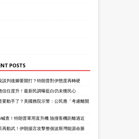
ENT POSTS
說談判後腳要開打？特朗普對伊態度再轉硬
德信任度升！最新民調曝藍白仍未獲民心
普要動手了？美國務院示警：公民應「考慮離開
」
SB喊查！特朗普軍用直升機 險撞客機距離過近
旦再動武！伊朗揚言攻擊整個波斯灣能源命脈