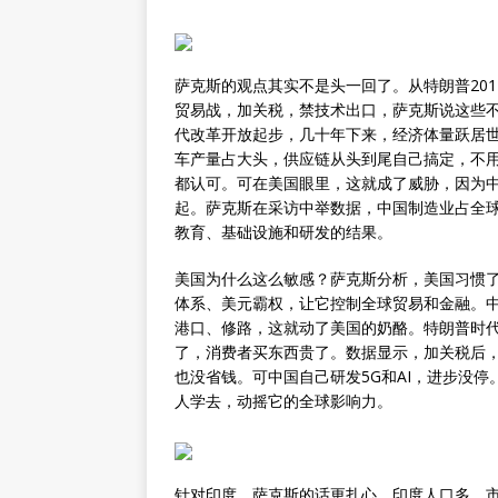
萨克斯的观点其实不是头一回了。从特朗普20
贸易战，加关税，禁技术出口，萨克斯说这些不
代改革开放起步，几十年下来，经济体量跃居
车产量占大头，供应链从头到尾自己搞定，不
都认可。可在美国眼里，这就成了威胁，因为
起。萨克斯在采访中举数据，中国制造业占全球
教育、基础设施和研发的结果。
美国为什么这么敏感？萨克斯分析，美国习惯
体系、美元霸权，让它控制全球贸易和金融。中
港口、修路，这就动了美国的奶酪。特朗普时
了，消费者买东西贵了。数据显示，加关税后
也没省钱。可中国自己研发5G和AI，进步没
人学去，动摇它的全球影响力。
针对印度，萨克斯的话更扎心。印度人口多，市