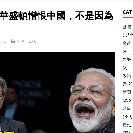
華盛頓憎恨中國，不是因為
CAT
國際
(1,34
rnal
時事
0
奇趣
(4)
娛樂
(2)
政治
(342)
新聞
(396)
時事
(780)
歷史
(25)