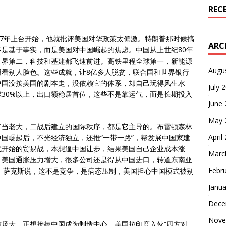
REC
17年上台开始，他就批评美国对华政策太偏激。特朗普那时候搞
ARC
是基于事实，而是美国对中国崛起的焦虑。中国从上世纪80年
世界第二，科技和基建都飞速前进。高铁里程全球第一，新能源
Augu
用看别人脸色。这些成就，让8亿多人脱贫，联合国和世界银行
中国没按美国的剧本走，没依赖它的体系，却自己玩得风生水
July 
30%以上，出口额稳居首位，这些不是靠运气，而是长期投入
June
May 
了当老大，二战后建立的国际秩序，都是它主导的。布雷顿森林
April
国崛起后，不光经济独立，还推“一带一路”，帮发展中国家建
代开始的贸易战，本想逼中国让步，结果美国自己企业成本涨
Marc
，美国通胀压力增大，很多公司还是得从中国进口，转道东南亚
Febr
停。萨克斯说，这不是竞争，是病态压制，美国担心中国模式被别
Janua
Dece
Nove
场大，正想接棒中国成为制造中心。美国拉印度入伙“四方对