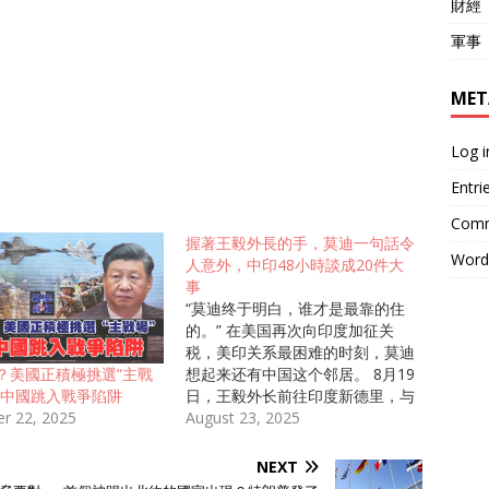
財經
軍事
MET
Log i
Entri
Comm
握著王毅外長的手，莫迪一句話令
Word
人意外，中印48小時談成20件大
事
“莫迪终于明白，谁才是最靠的住
的。” 在美国再次向印度加征关
税，美印关系最困难的时刻，莫迪
想起来还有中国这个邻居。 8月19
？美國正積極挑選“主戰
日，王毅外长前往印度新德里，与
逼中國跳入戰爭陷阱
印度方面代表共同进行会晤。 王
August 23, 2025
r 22, 2025
毅外长这次前去展现了大国的风度
与礼貌，不仅与印方达成多项共
NEXT
识，并且还给了印度带来了三