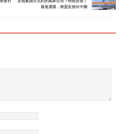
脅要對
首個被踢出北約的國家出現？特朗普發了
样“见面礼”。 这对印度来说可谓是
最後通牒，將盟友推向中國
雪中送炭，印度的外交政策也发生
了很大转变，过去在各组织里不积
极、不配合，这次又重新立下承
诺。 莫迪的态度也很不一般，见
了王毅外长就是热烈欢迎，握着手
久久不放。 在欢迎结束后，莫迪
当着全体媒体的面，还说了一句很
意味深长的话。 本文信源来自权
威报道【新华社】【外交部官网】
【澎湃新闻】（详细信源附在文章
末尾）。为提升文章可读性，细节
可能存在润色，请理智阅读，仅供
参考! 中印会晤 中印的关系不是
突然就得到缓和的，早在今年7
月，印度外长苏杰生访华，一切就
已经有了预示。 那次访问是苏杰
生五年以来第一次来到中国，也是
印度内部经济发生了巨大问题的时
候。 苏杰生的访问表示了印度对
华政策的转变，同时也是双方关系
缓和的开端。 在苏杰生访华不久