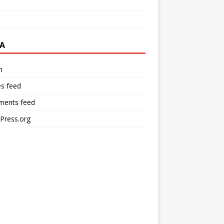
A
n
es feed
ents feed
Press.org