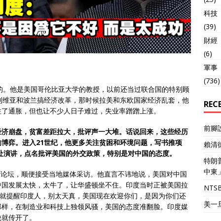
科技
(39)
財經
(6)
軍事
(736)
的。他是美国哥伦比亚大学的教授，以前还当过联合国的特别顾
利维亚和波兰搞经济改革，那时候拉美和东欧国家经济乱套，他
REC
住了通胀，但也让不少人日子难过，失业率蹭蹭上涨。
前腳
得经济崩盘，贫富差距拉大，批评声一大堆。话说回来，这些经历
博弈。进入21世纪，他更多关注贫困和环境问题，写书推项
賴清
到处演讲，点名批评美国的外交政策，特别是对中国的态度。
特朗
中東
经济论坛，顺便接受当地媒体采访。他直言不讳地说，美国对中国
中国发展太快，太牛了，让华盛顿坐不住。印度当时正被美国拉
NT
斯就提醒印度人，别太天真，美国现在欢迎你们，是因为你们还
美一
那样，在制造业和科技上独领风骚，美国的态度准翻脸。印度媒
快就传开了。