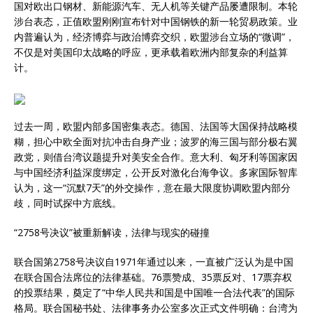
国对欧出口钢材、新能源汽车、无人机等关键产品屡遭限制。本轮
涉台表态，正值欧盟刚刚宣布针对中国钢铁的新一轮贸易政策。业
内普遍认为，经济博弈与政治博弈交织，欧盟涉台立场的“微调”，
不仅是对美国印太战略的呼应，更承载着欧洲内部复杂的利益算
计。
过去一周，欧盟内部多国密集表态。德国、法国等大国保持战略模
糊，担心中欧全面对抗冲击自身产业；波罗的海三国与部分极右翼
政党，则借台湾议题提升对美安全合作。意大利、匈牙利等国家因
与中国经济利益深度绑定，公开反对激化台海争议。多家国际智库
认为，这一“沉默7天”的外交操作，意在最大限度协调欧盟内部分
歧，同时试探中方底线。
“2758号决议”被重新解读，法律与现实的碰撞
联合国第2758号决议自1971年通过以来，一直被广泛认为是中国
在联合国合法席位的法律基础。76票赞成、35票反对、17票弃权
的投票结果，奠定了“中华人民共和国是中国唯一合法代表”的国际
格局。联合国秘书处、法律事务办公室多次正式文件明确：台湾为