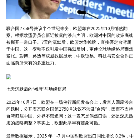
联合国2758号决议半个世纪未变，欧盟却在2025年10月悄然翻
案。根据欧盟委员会新近披露的涉台声明，欧洲对中国的政策底线
被撕开一道口子。7天的沉默后，欧盟对华摊牌，直接否定台湾属
于中国。这一变动不仅引发中国强烈反制，更使全球地缘格局骤然
紧张。彭博、路透等权威数据显示，中欧贸易、科技与安全合作正
面临前所未有的多重压力。
七天沉默后的“摊牌”与地缘棋局
2025年10月7日，欧盟在一场例行新闻发布会上，发言人回应涉台
问题时，公开表态联合国第2758号决议不涉及“台湾”，因而不支持
台湾归属中国。外界不禁追问：这一表态是偶然口误，还是深思熟
虑的战略调整？事实上，欧盟此举早有迹象可循。
最新数据显示，2025 年 1-7 月中国对欧盟出口同比增长 8.2%，中