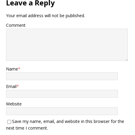
这一行为被中国外交界视为
Leave a Reply
赤裸挑衅。外交部多次警告
未果，最终做出断交式决
Your email address will not be published.
策。 捷克总统府随即以两句
话回应：“帕维尔的行为完全
Comment
属于私人性质，目前中捷高
层之间并无直接沟通，因此
这一举动并未改变目前情
况。”这样的表态明显试图淡
化事态，回避对事件的政治
责任。 贸易数据骤变与现实
冲击 2025年上半年，捷克
Name
*
对华出口同比下滑19%，汽
车零部件出口跌幅达37%，
机床设备出口下滑42%。斯
Email
*
柯达汽车在华合资工厂产量
缩减2.3万辆。大众集团随即
削减对捷克供应商订单，捷
Website
克工业联合会主席公开批评
政府外交政策“让企业买
单”。 旅游业损失同样惨
Save my name, email, and website in this browser for the
烈。2025年上半年中国赴捷
next time I comment.
游客仅2.1万人，同比暴跌