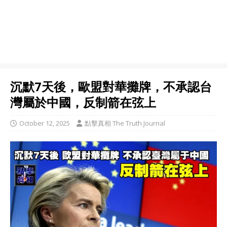
沉默7天後，歐盟對華攤牌，不承認台
灣屬於中國，反制箭在弦上
October 12, 2025
點擊真相 The Truth Journal