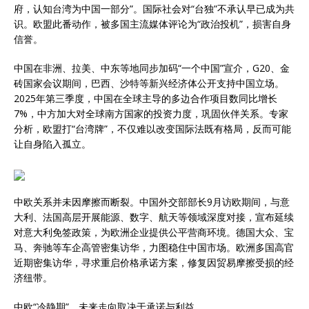
府，认知台湾为中国一部分”。国际社会对“台独”不承认早已成为共
识。欧盟此番动作，被多国主流媒体评论为“政治投机”，损害自身
信誉。
中国在非洲、拉美、中东等地同步加码“一个中国”宣介，G20、金
砖国家会议期间，巴西、沙特等新兴经济体公开支持中国立场。
2025年第三季度，中国在全球主导的多边合作项目数同比增长
7%，中方加大对全球南方国家的投资力度，巩固伙伴关系。专家
分析，欧盟打“台湾牌”，不仅难以改变国际法既有格局，反而可能
让自身陷入孤立。
中欧关系并未因摩擦而断裂。中国外交部部长9月访欧期间，与意
大利、法国高层开展能源、数字、航天等领域深度对接，宣布延续
对意大利免签政策，为欧洲企业提供公平营商环境。德国大众、宝
马、奔驰等车企高管密集访华，力图稳住中国市场。欧洲多国高官
近期密集访华，寻求重启价格承诺方案，修复因贸易摩擦受损的经
济纽带。
中欧“冷静期”，未来走向取决于承诺与利益