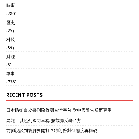
布追加上海工厂投资，抢占
時事
捷克汽车零部件流失后的市
(780)
场份额。 中方“封杀令”只针
对帕维尔个人而非捷克整体
歷史
政府和人民。外交部发言人
(25)
明确指出，此举意在表达对
帕维尔严重损害中国主权行
科技
为的零容忍态度。对比立陶
(39)
宛事件，中方已不再采取被
財經
动反制，而是主动出手，维
护核心利益。 帕维尔的身份
(6)
背景也让此次事件充满复杂
軍事
性。作为捷克历史上首位“北
(736)
约将军”，帕维尔长期担任北
约军事委员会主席，冷战阵
RECENT POSTS
营对抗思维根深蒂固。他把
对华强硬当作赢得国内右翼
选民和西方盟友信任的重要
日本防衛白皮書刪除攸關台灣字句 對中國警告反而更重
筹码。2025年9月即将举行
捷克议会选举，帕维尔急需
烏龍！以色列國防軍稱 攔截彈反轟己方
通过外部强硬姿态拉抬声
前腳說談判後腳要開打？特朗普對伊態度再轉硬
望。多项制度性“反华操
作”被密集推出：涉台、涉