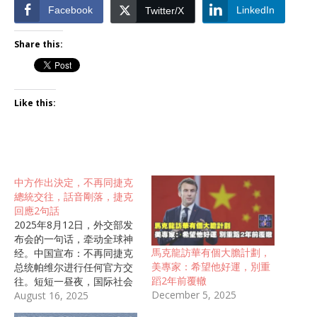
Facebook
LinkedIn
Twitter/X
Share this:
Like this:
中方作出決定，不再同捷克
總統交往，話音剛落，捷克
回應2句話
2025年8月12日，外交部发
布会的一句话，牵动全球神
馬克龍訪華有個大膽計劃，
经。中国宣布：不再同捷克
美專家：希望他好運，別重
总统帕维尔进行任何官方交
蹈2年前覆轍
往。短短一昼夜，国际社会
December 5, 2025
气氛骤然紧张。 冷战阴影下
August 16, 2025
的裂痕 捷克曾是中国在中东