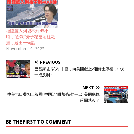
欧地区最早建立友好往来的
国家之一。数据显示，2019
年中国赴捷克游客高达32万
人次，为捷克旅游业贡献超
过120亿克朗。随着“一带一
福建艦入列後不到48小
路”合作推进，中捷经贸额连
時，“台獨”分子秘密前往歐
年攀升，中国成为捷克在欧
洲，遞出一句話
盟外最大贸易伙伴。然而，
November 10, 2025
2021年起，捷克高层对华政
策发生根本转变，涉台、涉
PREVIOUS
藏言行频发。2023年，帕维
尔上任后，公开宣称“台湾有
巴基斯坦“背刺”中國，向美國獻上2噸稀土厚禮，中方
事就是欧洲有事”，并与台湾
一招反制！
地区领导人通话。捷克对北
京与上海的友城关系也被解
NEXT
除，“去共化”法案逐步推
中美港口費相互報覆! 中國這“附加條款”一出, 美國底氣
行，这些举动直接挑战中方
瞬間就沒了
核心利益红线。 2025年7月
底，帕维尔结束日本访问
后，绕道印度达兰萨拉，与
BE THE FIRST TO COMMENT
达赖喇嘛会面。达赖长期被
中方认定为分裂势力核心，