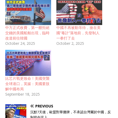
中方正式收費，第一艘拒絕
中國不再被動等待，搶在美
交錢的美國船舶出現，臨時
國“毒計”落地前，先發制人
改道前往韓國
一拳打了去
October 24, 2025
October 2, 2025
比芯片戰更致命！美國突襲
全球港口，英媒：美國要肢
解中國布局
September 18, 2025
PREVIOUS
沉默7天後，歐盟對華攤牌，不承認台灣屬於中國，反
制箭在弦上