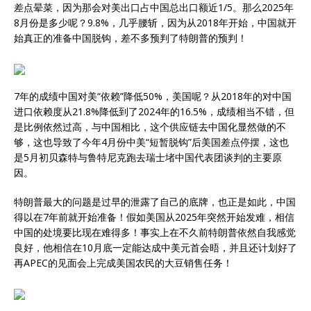
差点晕菜，因为那会对美出口占中国总出口额近1/5。那么2025年
8月份是多少呢？9.8%，几乎腰斩，因为从2018年开始，中国就开
始真正的准备中国脱钩，差不多预判了特朗普的预判！
7年的成绩中国对美“依赖”降低50%，美国呢？从2018年的对中国
进口依赖度从21.8%降低到了2024年的16.5%，成绩相当不错，但
是比例依然过高，与中国相比，这个供应链去中国化显然做的不
够，这也导致了今年4月份中美“短暂脱钩”后美国差点停摆，这也
是5月初贝森特与鲁特尼克跑去瑞士堵中国代表团谈判的主要原
因。
特朗普最大的问题是过早的泄露了自己的底牌，也正是如此，中国
得以在7年前就开始准备！假如美国从2025年突然开始发难，相信
中国的处境要比现在难得多！事实上在不久前特朗普依然自我感觉
良好，他相信在10月底一定能达成中美元首会晤，并且还计划好了
再APEC的见面会上完成美国农民的大豆销售任务！