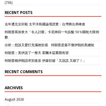
(736)
RECENT POSTS
去年遭北京封殺 太平洋島國論壇證實：台灣將出席峰會
特朗普罵加拿大「令人討厭」卡尼神回一句反酸 50％關稅大限倒
數
分析：想談又愛打充滿挫折感 特朗普是最不懂伊朗的美總統
特朗普：美伊談了一整天 霍爾木茲重開有望
特朗普稱伊朗請求別進攻 伊媒狂噓「又說謊 又縮了！」
RECENT COMMENTS
ARCHIVES
August 2026