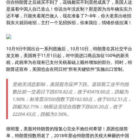
但在特朗普之后就买不到了，花钱都买不到居然成真了，美国人这
是逼着中国人自己造么！你说当年没反制？那是因为当年确实实力
还不够，只能夹着尾巴做人，现在准备了7~8年，你大老美出啥招
我东大就回啥招，主打一个见招拆招，你来我往，情绪价值拉满！
10月9日中国出台一系列措施后，10月10日，特朗普在其社交平台
发文称，美国将于11月1日起，对中国进口商品加征100%的新关
税，此税率为在现有已支付关税基础上额外增加的部分。同时，特
朗普还宣布，美国也会在同日对“所有关键软件”实施出口管制。
受相关消息影响，美国股市应声下跌。道琼斯工业平均指
数比前一交易日下跌878.82点，收于45479.60点，跌幅为
1.90%；标准普尔500指数下跌182.60点，收于6552.51点，
跌幅为2.71%；纳斯达克综合指数下跌820.20点，收于
22204.43点，跌幅为3.56%。
很明显，美股对特朗普的报复心完全不抱任何希望！原因也很简
单，特朗普招数用老了，2018年那会特朗普的关税大棒砸的中国