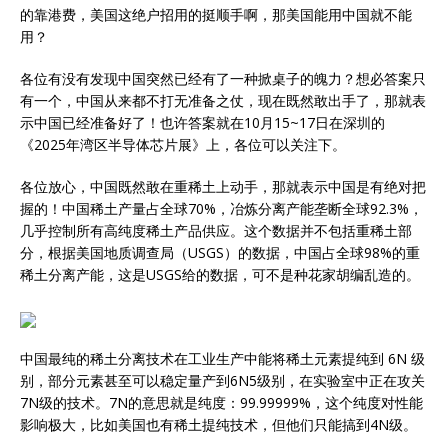
的靠港费，美国这绝户招用的挺顺手啊，那美国能用中国就不能
用？
各位有没有发现中国突然已经有了一种掀桌子的魄力？想必答案只
有一个，中国从来都不打无准备之仗，现在既然敢出手了，那就表
示中国已经准备好了！也许答案就在10月15~17日在深圳的
《2025年湾区半导体芯片展》上，各位可以关注下。
各位放心，中国既然敢在重稀土上动手，那就表示中国是有绝对把
握的！中国稀土产量占全球70%，冶炼分离产能垄断全球92.3%，
几乎控制所有高纯度稀土产品供应。这个数据并不包括重稀土部
分，根据美国地质调查局（USGS）的数据，中国占全球98%的重
稀土分离产能，这是USGS给的数据，可不是种花家胡编乱造的。
中国最纯的稀土分离技术在工业生产中能将稀土元素提纯到 6N 级
别，部分元素甚至可以稳定量产到6N5级别，在实验室中正在攻关
7N级的技术。7N的意思就是纯度：99.99999%，这个纯度对性能
影响极大，比如美国也有稀土提纯技术，但他们只能搞到4N级。