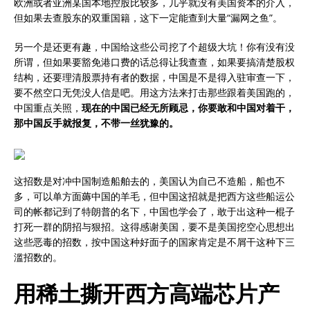
欧洲或者亚洲某国本地控股比较多，几乎就没有美国资本的介入，
但如果去查股东的双重国籍，这下一定能查到大量“漏网之鱼”。
另一个是还更有趣，中国给这些公司挖了个超级大坑！你有没有没
所谓，但如果要豁免港口费的话总得让我查查，如果要搞清楚股权
结构，还要理清股票持有者的数据，中国是不是得入驻审查一下，
要不然空口无凭没人信是吧。用这方法来打击那些跟着美国跑的，
中国重点关照，
现在的中国已经无所顾忌，你要敢和中国对着干，
那中国反手就报复，不带一丝犹豫的。
这招数是对冲中国制造船舶去的，美国认为自己不造船，船也不
多，可以单方面薅中国的羊毛，但中国这招就是把西方这些船运公
司的帐都记到了特朗普的名下，中国也学会了，敢于出这种一棍子
打死一群的阴招与狠招。这得感谢美国，要不是美国挖空心思想出
这些恶毒的招数，按中国这种好面子的国家肯定是不屑干这种下三
滥招数的。
用稀土撕开西方高端芯片产