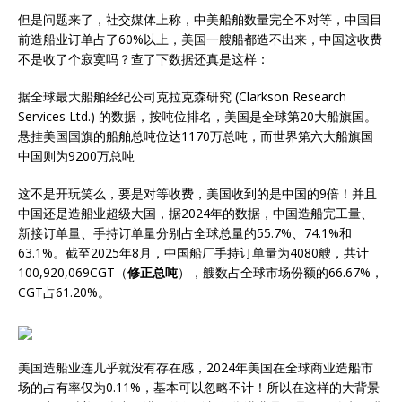
但是问题来了，社交媒体上称，中美船舶数量完全不对等，中国目
前造船业订单占了60%以上，美国一艘船都造不出来，中国这收费
不是收了个寂寞吗？查了下数据还真是这样：
据全球最大船舶经纪公司克拉克森研究 (Clarkson Research
Services Ltd.) 的数据，按吨位排名，美国是全球第20大船旗国。
悬挂美国国旗的船舶总吨位达1170万总吨，而世界第六大船旗国
中国则为9200万总吨
这不是开玩笑么，要是对等收费，美国收到的是中国的9倍！并且
中国还是造船业超级大国，据2024年的数据，中国造船完工量、
新接订单量、手持订单量分别占全球总量的55.7%、74.1%和
63.1%。截至2025年8月，中国船厂手持订单量为4080艘，共计
100,920,069CGT（
修正总吨
），艘数占全球市场份额的66.67%，
CGT占61.20%。
美国造船业连几乎就没有存在感，2024年美国在全球商业造船市
场的占有率仅为0.11%，基本可以忽略不计！所以在这样的大背景