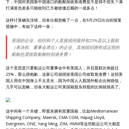
下，中国对美国靠中国港口的船舶加收靠港费是不是得不偿失？满
打满算也差多只能收到己方被收缴总额的一成多点！
这样计算确实没错，但各位都忽略了一点，在9月29日出台的报复
措施中，有如下这样一条：
美国的企业、组织和个人直接或间接持有25%及以上股权
（表决权、董事会席位）的企业、其他组织拥有或运营的
船舶也需收取船舶特别港务费！
这个意思是只要船运公司董事会中有美国人，并且股权比例超过
25%，那么很抱歉，这家公司就得按美国公司收取靠港费！这招美
国人用在中国身上不太灵光，因为中国人入股国外船企比例很低，
几乎可以忽略，但各大船运公司美国籍股东持股的比例就很高了。
这中间有一个关键，即股东拥有双重国籍，比如Mediterranean
Shipping Company, Maersk, CMA CGM, Hapag-Lloyd,
Evergreen, ONE, Yang Ming, ZIM, HMM等这些航运公司大都是