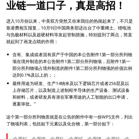
业链一道口子，真是高招！
进入10月份以来，中美双方突然又你来我往的热闹起来了，不只是
靠港费相互报复，10月9日中国商务部还出台了中重稀土、锂电池
与负极材料以及超硬材料等发起管制措施，特别提到了两点，简直
就起到了画龙点睛的作用：
含有、集成或者混有原产于中国的本公告附件1第一部分所列物
项在境外制造的本公告附件1第二部分所列物项，且附件1第一
部分所列物项占境外制造的附件1第二部分所列物项的价值比例
达到0.1%及以上的；；
最终用途为研发、生产14纳米及以下逻辑芯片或者256层及以
上存储芯片，以及制造上述制程半导体的生产设备、测试设备
和材料，或者研发具有潜在军事用途的人工智能的出口申请，
逐案审批。”
这个第一部分所列物质就是在公告的附件中有一份WPS文件，列出
了物项列表，包括如下元素以及化合物，第一部分如下：
金属钐、金属镝、金属钆、金属铽、金属镥、金属钪、金