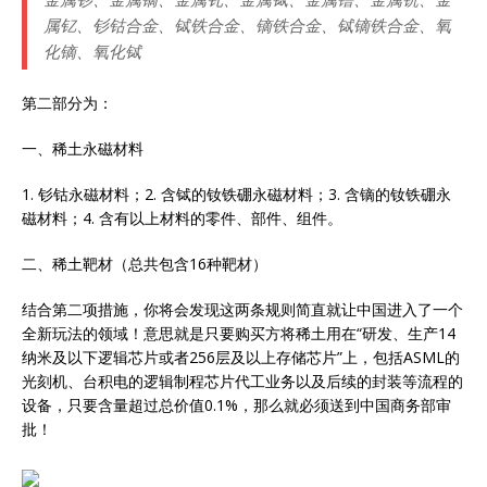
属钇、钐钴合金、铽铁合金、镝铁合金、铽镝铁合金、氧
化镝、氧化铽
第二部分为：
一、稀土永磁材料
1. 钐钴永磁材料；2. 含铽的钕铁硼永磁材料；3. 含镝的钕铁硼永
磁材料；4. 含有以上材料的零件、部件、组件。
二、稀土靶材（总共包含16种靶材）
结合第二项措施，你将会发现这两条规则简直就让中国进入了一个
全新玩法的领域！意思就是只要购买方将稀土用在“研发、生产14
纳米及以下逻辑芯片或者256层及以上存储芯片”上，包括ASML的
光刻机、台积电的逻辑制程芯片代工业务以及后续的封装等流程的
设备，只要含量超过总价值0.1%，那么就必须送到中国商务部审
批！