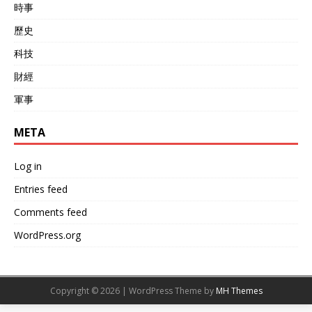
時事
歷史
科技
財經
軍事
META
Log in
Entries feed
Comments feed
WordPress.org
Copyright © 2026 | WordPress Theme by
MH Themes