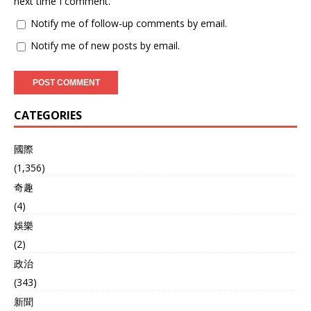
next time I comment.
Notify me of follow-up comments by email.
Notify me of new posts by email.
CATEGORIES
國際
(1,356)
奇趣
(4)
娛樂
(2)
政治
(343)
新聞