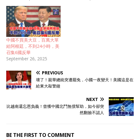
中國不買美大豆，百萬大單
給阿根廷，不到24小時，美
召集6國反華
September 26, 2025
PREVIOUS
壞了！親華總統突遭罷免，小國一夜變天！美國這是在
給東大敲警鐘
NEXT
比越南還忘恩負義！曾獲中國北鬥無償幫助，如今卻突
然翻臉不認人
BE THE FIRST TO COMMENT