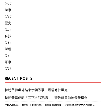
(406)
時事
(780)
歷史
(25)
科技
(39)
財經
(6)
軍事
(737)
RECENT POSTS
特朗普傳考慮結束伊朗戰爭 退場條件曝光
特朗普轟伊朗「私下求和不認」 警告斬首前給最後機會
CBO報告：建造「特朗普」級戰艦艦隊 或需耗資2750億美元