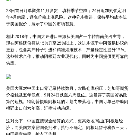
23日首日订单聚焦11月发货，填补季节空缺；24日追加则锁定明
年4月供应，避免价格上涨风险。这种分步推进，保持平均成本低
于美国报价，展示了中国的市场智慧。
相比2018年，中国大豆进口来源从美国占一半转向南美占主导，
现在阿根廷份额从15%升至25%以上，这进步源于中阿贸易协议的
更新，包含高产种子引进和精准灌溉技术，产量稳定性提升15%。
这些技术合作，推动阿根廷农业现代化，同时为中国提供更可靠的
供应。
美国大豆对中国出口零记录持续数月，农民仓库积压，芝加哥期货
价格触及五年低点，9月24日跌至六周低位。这暴露了美国贸易政
策的短视。特朗普援助阿根廷的计划尚未落地，中国订单已帮助阿
根廷出口创六年高，汇率波动趋缓。
这对比下，中国直接现金结算的方式，更高效地“输血”阿根廷经
济，而美国方案需国会批准，执行不确定。阿根廷暂停税仅三天，
中国锁定供应，抢占了先机。