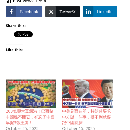
Post Views:
1,594
Facebook
LinkedIn
Twitter/X
Share this:
Like this:
200萬噸大豆爛港！巴西賭
中美見面在即，特朗普要求
中國離不開它，卻忘了中國
中方辦一件事，辦不到就要
早握3張王牌！
跟中國翻臉!
October 25, 2025
October 15, 2025