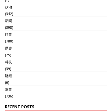
握在中国手里呢，澳大利亚
政治
的矿石挖出来，还是得运到
(342)
中国加工。 至于印度，更是
直接给美国吃了闭门羹，他
新聞
们虽然拥有一些重稀土矿
(398)
藏，但视之为国家战略宝
時事
贝，连矿山的样品数据都不
愿和美国分享，更别提什么
(780)
合作开发了。 盟友指望不
歷史
上，美国国内唯一的稀土生
产商的工厂刚一投产，就因
(25)
为技术和环保问题亏得稀里
科技
哗啦。再往前看，特朗普时
(39)
期那个号称要投资250亿美
元实现“稀土自给”的宏大计
財經
划，也被证实：至少在2029
(6)
年之前，都别指望它能产生
軍事
哪怕一丁点实际产能。 那些
纸上谈兵的规划，远水解不
(736)
了近渴。 一张见不得光的全
球走私网 泰国和墨西哥，这
RECENT POSTS
两个2023年在中国稀土出口