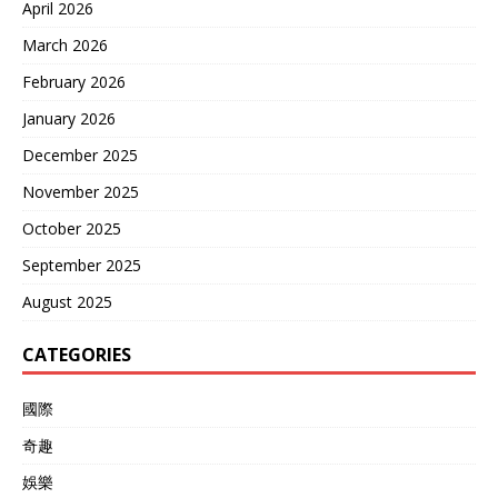
洞。中国稀土运抵墨西哥
April 2026
后，被伪装成“墨西哥特
March 2026
产”，堂而皇之地装上卡车，
就能长驱直入美国。 这种陆
February 2026
路运输的隐蔽性和灵活性，
是海上运输拍马也赶不上
January 2026
的，陆路通关检查的松懈，
December 2025
也为这些见不得光的生意提
供了绝佳掩护。 为了躲避中
November 2025
国海关的火眼金睛，走私分
子的手段更是无奇不有，简
October 2025
直像是在上演一出现实版
September 2025
的“猫鼠游戏”。他们把稀土
粉末掺在铁砂、瓷砖胶里，
August 2025
申报成“化肥”，或者干脆把
锑锭用厚厚的铅板包裹起
CATEGORIES
来，以防X光机的扫描。 更
有甚者，有人直接把它们装
进饮料瓶，甚至藏在塑料模
國際
特的空腔内，真是为了钱不
奇趣
择手段，刷新了下限，这简
直就是把高科技产品当成了
娛樂
毒品在贩运。 更让人警惕的