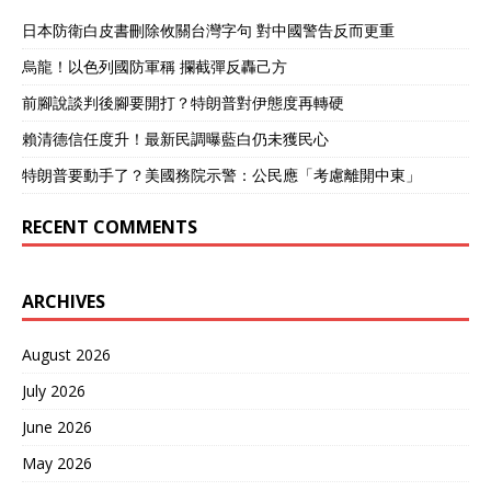
榜上连名号都排不上的国
日本防衛白皮書刪除攸關台灣字句 對中國警告反而更重
家，转眼间就成了“出口大
户”，这背后显然不是正常的
烏龍！以色列國防軍稱 攔截彈反轟己方
贸易增长。它们摇身一变，
成了这条黑色产业链上不可
前腳說談判後腳要開打？特朗普對伊態度再轉硬
或缺的“中转站”和“洗白工
賴清德信任度升！最新民調曝藍白仍未獲民心
场”。 泰国，凭着它宽松的
海关监管和发达的港口物
特朗普要動手了？美國務院示警：公民應「考慮離開中東」
流，成了海上走私的天然温
床，大量来自中国的稀土氧
RECENT COMMENTS
化物，在这里被简单加工一
下，或者干脆换个包装，贴
上“泰国制造”的标签。 就这
么摇身一变，成了所谓的“合
ARCHIVES
法商品”，光是2025年上半
年，泰国从中国进口的锑氧
August 2026
化物就暴增了二十多倍，这
个数字足以说明一切，明眼
July 2026
人都懂。 墨西哥则利用了它
June 2026
与美国长达三千多公里的陆
地边界线，以及自由贸易协
May 2026
定里货物抽检率较低的漏