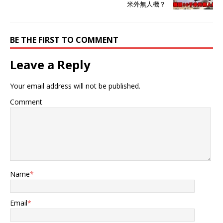
利用美墨自贸协定抽检率低
米外無人機？
中国偷偷运过去换了标签的
的空子，通过长长的边境线
稀士。 泰国和墨西哥这两个
陆运到美国。这俩国家
原本与中国稀土出口没有太
2023 年连中国稀土出口前
多关系的国家，在2024年突
BE THE FIRST TO COMMENT
十都排不上，2024 年直接
然跃升为稀土出口的主要中
冲到前三，“内鬼” 身份藏都
转站。 泰国和墨西哥凭借着
藏不住。 美国为啥冒这么大
Leave a Reply
有利的地理位置和便利的贸
风险？说到底还是离了中国
易条件，迅速成为稀土走私
稀土活不了。军工领域简直
Your email address will not be published.
的“桥梁”。稀土原料首先通
是 “致命依赖”，F-35 战机的
过“合法”或“半合法”的方式进
稀土合金机身、航电系统里
Comment
入这两个国家，接着经过当
的永磁体，高超音速导弹的
地加工，伪装成“本地产
耐高温材料，哪样都离不开
品”，通过海运或陆路运输进
中国稀土。中国一限制出
入美国市场。 泰国的曼谷港
口，美军工库存撑死 60
和林查班港，凭借其相对宽
天，洛克希德・马丁这些企
松的监管政策和发达的物流
业生产线都快停了，五角大
网络，成了稀土走私的理想
楼只能花三倍价钱走私，就
Name
*
海上中转点。而墨西哥则利
为保住 F-35 雷达、精确制
用美墨自贸协议的漏洞，避
导武器这些核心部件的生
免了必要的检查，让大量稀
产。 科技领域也是 “续命刚
Email
*
土原料通过陆路进入美国市
需”。半导体芯片加了稀土，
场。 一场各怀鬼胎的“朋友
运算速度能提 40%；新能源