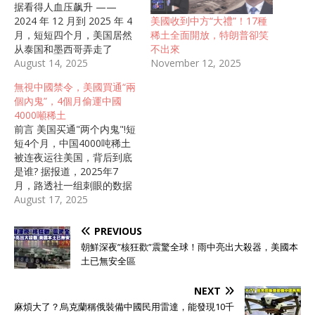
据看得人血压飙升 ——
美國收到中方“大禮”！17種
2024 年 12 月到 2025 年 4
稀土全面開放，特朗普卻笑
月，短短四个月，美国居然
不出來
从泰国和墨西哥弄走了
November 12, 2025
3834 吨氧化锑。这数字听
August 14, 2025
起来可能没概念，但要知
無視中國禁令，美國買通“兩
道，这比美国过去三年从这
個內鬼”，4個月偷運中國
俩国家进口的总和还多，说
4000噸稀土
暴涨 3500% 都不夸张。明
前言 美国买通"两个内鬼"!短
眼人都清楚，这些玩意儿源
短4个月，中国4000吨稀土
头全是中国。 有人可能要
被连夜运往美国，背后到底
问，中国不是早下了出口禁
是谁? 据报道，2025年7
令吗？怎么还能被偷偷运出
月，路透社一组刺眼的数据
去？这就得说说美国玩的
把一场隐藏的资源暗战撕开
August 17, 2025
“骚操作” 了。他们找泰国、
了口子--美国从泰国、墨西
墨西哥当 “中转站”，把中国
哥弄走的氧化锑足足有3834
PREVIOUS
稀土弄过去换个包装，就成
吨，这数字比前三年加起来
了 “当地产品”。泰国曼谷
朝鮮深夜”核狂歡”震驚全球！雨中亮出大殺器，美國本
还多!明眼人都清楚，这俩国
港、林查班港监管松，物流
土已無安全區
家连像样的锑矿都没有，哪
又方便，2025 年上半年从
来这么多稀土往外运? 答案
中国进口的锑氧化物一下涨
NEXT
只有一个：这些所谓的"泰国
了 27 倍。墨西哥更鸡贼，
麻煩大了？烏克蘭稱俄裝備中國民用雷達，能發現10千
制造""墨西哥特产"，全是从