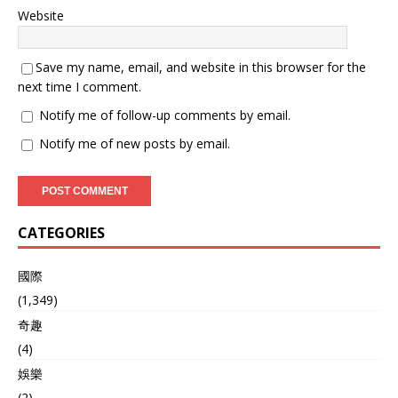
圈”游戏 美国试图把日本、
汽车的高性能永磁电机，离
Website
澳大利亚、印度凑一块儿，
了中国的钕铁硼磁体根本玩
组建一个所谓的“稀土联
不转。美国想靠走私维持英
盟”，听起来人多势众，可实
特尔芯片工厂、特斯拉电机
Save my name, email, and website in this browser for the
际上，这联盟更像个各怀鬼
产线的原料供应，怕稀土短
next time I comment.
胎的草台班子，一戳就破。
缺让自己在电子信息、新能
日本，论稀土应用技术那是
Notify me of follow-up comments by email.
源汽车领域的领先地位保不
一等一，表面上响应得挺积
住。 他们的走私套路花样真
Notify me of new posts by email.
极，但行动却老实得很。他
不少。“中转站 + 伪装术 +
们心里明白，就算美国给再
内鬼” 三位一体。伪装手段
多口头承诺，短期内也找不
能想出花来，把稀土氧化物
着能替代中国的高品质、低
混进铁砂、瓷砖胶，灌进饮
成本稀土加工产品。 所以，
料瓶、塑料模特，还用铅板
CATEGORIES
那边在联盟里喊着口号，这
把锑锭包起来防 X 光。申报
边转头就默默加大了从中国
时伪造 “化肥”“艺术品” 品
进口永磁体的订单，做生意
國際
名，货值只报实际的五分之
嘛，日本人这笔账算得比谁
一。2025 年一季度，青岛
(1,349)
都清楚，没点实在的利益，
海关就截获了 127 批次虚假
奇趣
绝不会真掉头。 澳大利亚确
申报的货物。 更气人的是内
实有矿，但多数是“毛坯石
(4)
外勾结的 “内鬼”…
头”，离能用的材料还差了十
娛樂
万八千里。要知道，全球九
成多的稀土精炼技术，可都
(2)