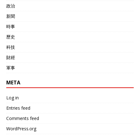
是，这条走私链条并非完全
政治
是外部势力在捣鬼，而是存
新聞
在着内外勾结的现象，例
如，广西某化工企业的泰国
時事
子公司，在短短半年内就向
美国输送了超过三千吨的锑
歷史
产品。 而南宁海关破获的一
科技
起特大案件，更是牵扯出17
家国内企业与海外的空壳公
財經
司，它们居然形成了一条从
矿山开采、国内转运、海外
軍事
洗白到最终送达美国军工厂
的完整闭环，触目惊心。 中
META
国打响稀土保卫战 面对如此
嚣张的走私活动，中国自然
Log in
不会坐视不理，一场全方
位、多层次的资源保卫战悄
Entries feed
然打响，如同落子布局。
2025年7月新修订的《矿产
Comments feed
资源法》正式生效，稀土走
WordPress.org
私的最高刑期直接飙升到10
年，还要处以非法所得5倍