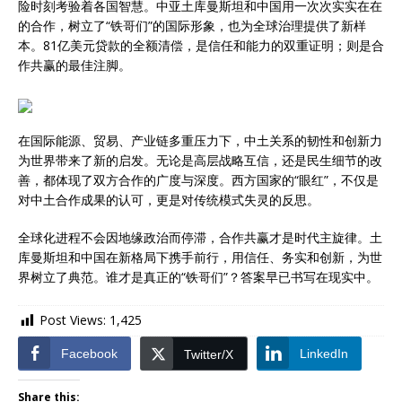
险时刻考验着各国智慧。中亚土库曼斯坦和中国用一次次实实在在
的合作，树立了“铁哥们”的国际形象，也为全球治理提供了新样
本。81亿美元贷款的全额清偿，是信任和能力的双重证明；则是合
作共赢的最佳注脚。
在国际能源、贸易、产业链多重压力下，中土关系的韧性和创新力
为世界带来了新的启发。无论是高层战略互信，还是民生细节的改
善，都体现了双方合作的广度与深度。西方国家的“眼红”，不仅是
对中土合作成果的认可，更是对传统模式失灵的反思。
全球化进程不会因地缘政治而停滞，合作共赢才是时代主旋律。土
库曼斯坦和中国在新格局下携手前行，用信任、务实和创新，为世
界树立了典范。谁才是真正的“铁哥们”？答案早已书写在现实中。
Post Views:
1,425
Facebook
LinkedIn
Twitter/X
Share this: