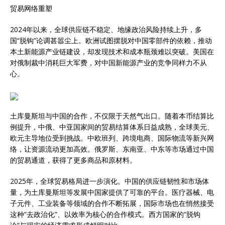
贸易网络重塑
2024年以来，全球供应链不稳定、地缘政治风险持续上升，多
国“脱钩”论调甚嚣尘上。欧洲试图摆脱对中国零部件的依赖，推动
本土新能源产业链建设，却发现技术和成本瓶颈难以突破。美国在
对俄制裁中消耗巨大军费，对中国新能源产业的竞争同样力不从
心。
土库曼斯坦与中国的合作，不仅限于天然气出口。随着本币结算比
例提升，中俄、中亚国家间的贸易结算体系日益成熟，全球美元、
欧元主导地位受到挑战。中欧班列、跨境电商、国际物流等新兴网
络，让资源流动更加高效。俄罗斯、东南亚、中东等市场通过中国
的贸易通道，获得了更多商品和原材料。
2025年，全球贸易格局进一步演化。中国的供应链韧性和市场体
量，为土库曼斯坦等发展中国家提供了可靠的平台。医疗器械、电
子元件、工业装备等领域的合作不断拓展，国际市场也在悄然接受
这种“去政治化”、以效率为核心的合作模式。西方国家的“脱钩