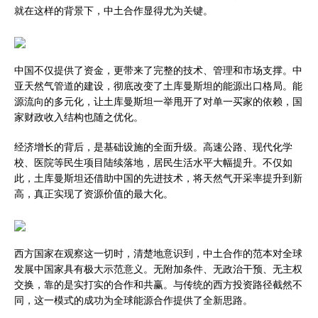
就在这样的背景下，中土合作显得尤为关键。
中国不仅提供了资金，更带来了完整的技术、管理和市场支撑。中
亚天然气管道的建设，彻底改变了土库曼斯坦的能源出口格局。能
源流向的多元化，让土库曼斯坦一举甩开了对单一买家的依赖，国
家财政收入结构也随之优化。
经济增长的背后，是基础设施的全面升级。高速公路、现代化学
校、医院等民生项目陆续落地，居民生活水平大幅提升。不仅如
此，土库曼斯坦还借助中国的先进技术，将天然气开采率提升到新
高，真正实现了资源价值的最大化。
西方国家在观察这一切时，清楚地意识到，中土合作的范本对全球
发展中国家具有极大示范意义。无附加条件、无政治干预、无主权
交换，靠的是实打实的合作和共赢。与传统的西方投资路径截然不
同，这一模式的成功为全球能源合作提供了全新思路。