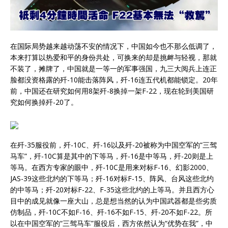
在国际局势越来越动荡不安的情况下，中国如今也不那么低调了，
本来打算以热爱和平的身份共处，可换来的却是挑衅与轻视，那就
不装了，摊牌了，中国就是一等一的军事强国，九三大阅兵上连正
脸都没资格露的歼-10能击落阵风，歼-16连五代机都能锁定。20年
前，中国还在研究如何用8架歼-8换掉一架F-22，现在轮到美国研
究如何换掉歼-20了。
在歼-35服役前，歼-10C、歼-16以及歼-20被称为中国空军的“三驾
马车”，歼-10C算是其中的下等马，歼-16是中等马，歼-20则是上
等马。在西方专家的眼中，歼-10C是用来对标F-16、幻影2000、
JAS-39这些北约的下等马；歼-16对标F-15、阵风、台风这些北约
的中等马；歼-20对标F-22、F-35这些北约的上等马。并且西方心
目中的成见就像一座大山，总是想当然的认为中国武器都是些劣质
仿制品，歼-10C不如F-16、歼-16不如F-15、歼-20不如F-22。所
以在中国空军的“三驾马车”服役后，西方依然认为“优势在我”，中