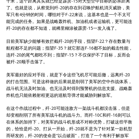
千米，这个距离其实就已经是霹雳-15对大型空中目标的必杀距离
了。也就是说，从察觉到歼-20的存在到召唤护航机消灭威胁，美
军只有4分钟的时间，哪怕对于F-22来说，这基本也是一个不太可
能完成的任务。如果是战略轰炸机、加油机或者运输机，更可能连
歼-20的存在都不知道，就稀里糊涂被霹雳-15一发入魂了。
目前美军缺少能够有效拦截歼-20的手段，指望F-22？存在数量与
航程都不足的问题；指望F-35？就它那连F-16都不如的截击性能，
连歼-20的尾气都吃不到；指望F-15？不仅保护不了目标，反而会
被歼-20顺手击落了。
美军最好的应对手段，就是下令这些飞机尽可能后撤，远离歼-20
的打击范围。可是这样做的后果就是削弱了美军的空中作战体系，
战斗机无法及时加油、也无法及时得到预警机的信息支援、战略轰
炸机也只能依赖射程更远的巡航导弹才能威胁到解放军。
在这个作战过程中，歼-20可能连敌方一架战斗机都没击落，但是
却变相削弱了所有美军战斗机的战斗力。而歼-10C和歼-16则可以
在体系的加持下，对美军的战斗机形成不对称优势，打破这些平衡
的，恰恰是歼-20。打从一开始，歼-20就不是为了针对某一款机型
而研发的，歼-20的使命是“以点破面”，打造了一个有利于解放军