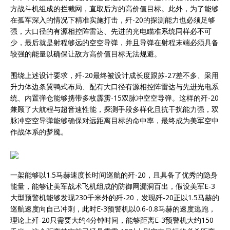
方战斗机组成的拦截网，直取后方的高价值目标。此外，为了能够
在孤军深入的情况下精准实施打击，歼-20的探测能力也必须足够
强，大口径的有源相控阵雷达、先进的光电瞄准系统同样必不可
少，最后就是射程够远的空空导弹，并且导弹在射程末端必须具备
较强的能量以确保让敌方高价值目标无法规避。
围绕上述设计要求，歼-20最终被设计成长度跟苏-27差不多、采用
升力体边条翼鸭式布局、配有大口径有源相控阵雷达与先进光电系
统、内置弹仓能够携带多枚霹雳-15双脉冲空空导弹。这样的歼-20
兼顾了大航程与超音速性能，探测手段多样化且抗干扰能力强，双
脉冲空空导弹能够确保对远距离目标的命中率，最终成为美军空中
作战体系的梦魇。
一架能够以1.5马赫速度长时间巡航的歼-20，且具备了优秀的隐身
能量，能够让美军战术飞机组成的防御网漏洞百出，假设美军E-3
大型预警机能够发现230千米外的歼-20，发现歼-20正以1.5马赫的
巡航速度向自己冲刺，此时E-3预警机以0.6-0.8马赫的速度逃跑，
理论上歼-20只需要大约4分钟时间，能够距离E-3预警机大约150