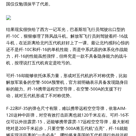
国仅仅勉强抹平了代差。
结果现实很快给了西方一记耳光，巴基斯坦飞行员驾驶出口型的
歼-10C，狠狠修理了阵风战斗机。解放军飞行员则驾驶着歼-16战
斗机，在近距离给北约五代机好好上了一课。最让北约感到心惊的
还不是歼-10C和歼-16的单机性能，而是中系武器的体系化作战能
力，歼-16的性能虽然强悍，但终究是一款不具备隐身能力的战斗
机，按理说打五代机肯定是吃亏的。
可歼-16却能够依托体系力量，形成对五代机的不对称优势，比如
解放军装备的空警-500A预警机，官方就明确表示具备发现隐身目
标的能力。歼-16携带远程空空导弹，在空警-500A的支援下行
动，就对五代机形成了不对称优势。
F-22和F-35的弹仓尺寸有限，难以携带远程空空导弹，依靠AIM-
120这种中距弹，对空有效打击距离也就120千米左右。可歼-16不
仅可以外挂霹雳-15，还能够携带霹雳-17远程空空导弹，最大射程
绝对是200千米起步，只要空警-500A将五代机“点亮”，歼-16就能
够实现远距离的“一击必杀”。哪怕将来美国的五代机强行外挂远程