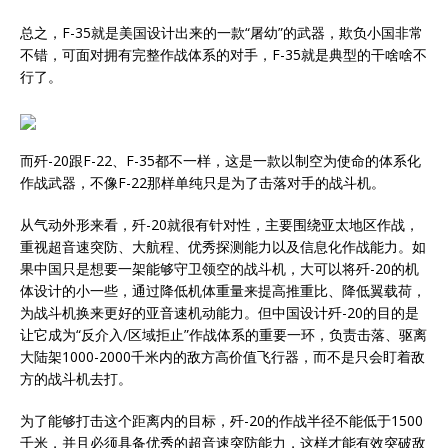
总之，F-35就是美国设计出来的一款“屠幼”的武器，欺负小国非常
不错，可面对拥有完整作战体系的对手，F-35就是典型的干啥啥不
行了。
而歼-20跟F-22、F-35都不一样，这是一款以制空为使命的体系化
作战武器，不像F-22那样单纯只是为了击落对手的战斗机。
从气动外形来看，歼-20就很有针对性，主要围绕亚太地区作战，
重视超音速突防、大航程、优秀探测能力以及信息化作战能力。如
果中国只是想要一架能够守卫领空的战斗机，大可以将歼-20的机
体设计的小一些，通过降低机体重量来提高推重比、降低翼载荷，
为战斗机换来更好的亚音速机动能力。但中国设计歼-20的目的是
让它成为“反介入/区域拒止”作战体系的重要一环，负责击落、驱离
大陆架1000-2000千米内的敌方高价值飞行器，而不是只会盯着敌
方的战斗机去打。
为了能够打击这个距离内的目标，歼-20的作战半径不能低于1500
千米，并且必须具备优秀的超音速突防能力，这样才能有效突破敌