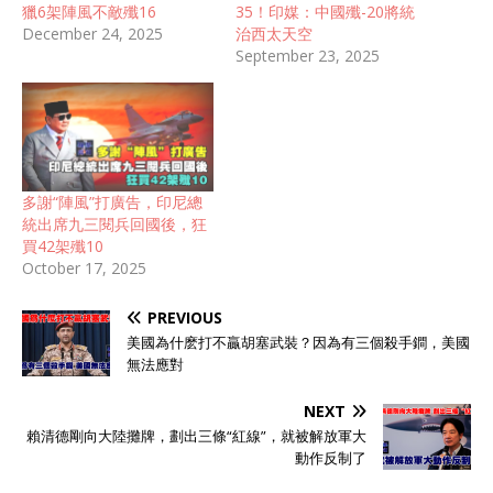
獵6架陣風不敵殲16
35！印媒：中國殲-20將統
December 24, 2025
治西太天空
September 23, 2025
多謝“陣風”打廣告，印尼總
統出席九三閱兵回國後，狂
買42架殲10
October 17, 2025
PREVIOUS
美國為什麽打不贏胡塞武裝？因為有三個殺手鐧，美國
無法應對
NEXT
賴清德剛向大陸攤牌，劃出三條“紅線”，就被解放軍大
動作反制了