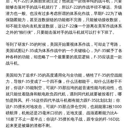
后，可F-22打从娘胎里就注定了他就是一款很单纯的战斗机，只要
能够击落对手的战斗机就行了，所以F-22的作战半径不够远、升级
潜力也一般、也没有过多考虑所谓的体系化作战，早期F-22为了确
保隐匿能力，甚至连数据链的功能都不完善，只能被动接收数据，
却不能主动向友机发送数据，这让F-22像一个游离在美军作战体系
之外的“独行侠”，只要能击落对手的战斗机就可以打卡下班了。
等到了研发F-35的时候，美国开始重视体系作战，可却走了弯路，
美国试图让F-35成为体系作战中的一个关键核心，为F-35赋予了各
种各样的功能，却忽略了一个最重要的底层逻辑，F-35应该是一款
战斗机。
美国却为了追求F-35的高度通用化与全功能，牺牲了F-35的空战能
力，导致F-35变成了一个四不像，什么活都能干，却什么活都干不
好，你说F-35能制空，可就F-35那拉垮的超音速性能与机动性，也
就只能仗着隐身和航电欺负四代机，遇到同代机就要被按着打，哪
怕是阵风、歼-16这些四代半战斗机都有能力跟F-35比划比划；你
说F-35擅长对地攻击，可就F-35那点弹仓空间，也就能塞2枚1000
磅航弹，机炮还是25毫米口径的，近地支援、战场遮断能力比A-
10差了不止一星半点；你说F-35擅长电子战，跟专业的歼-16D比
起来更是被爆的渣都不剩。