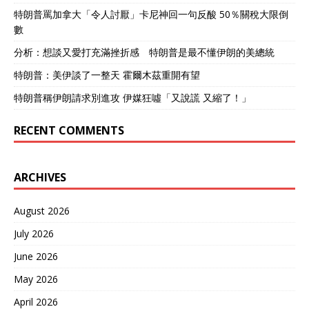
特朗普罵加拿大「令人討厭」卡尼神回一句反酸 50％關稅大限倒
數
分析：想談又愛打充滿挫折感 特朗普是最不懂伊朗的美總統
特朗普：美伊談了一整天 霍爾木茲重開有望
特朗普稱伊朗請求別進攻 伊媒狂噓「又說謊 又縮了！」
RECENT COMMENTS
ARCHIVES
August 2026
July 2026
June 2026
May 2026
April 2026