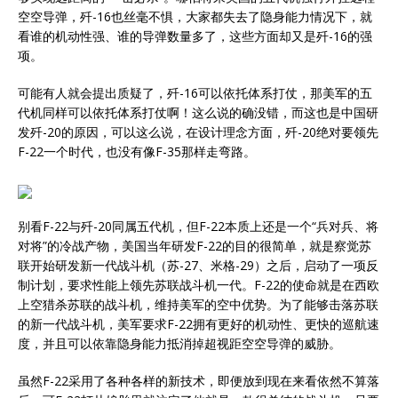
空空导弹，歼-16也丝毫不惧，大家都失去了隐身能力情况下，就
看谁的机动性强、谁的导弹数量多了，这些方面却又是歼-16的强
项。
可能有人就会提出质疑了，歼-16可以依托体系打仗，那美军的五
代机同样可以依托体系打仗啊！这么说的确没错，而这也是中国研
发歼-20的原因，可以这么说，在设计理念方面，歼-20绝对要领先
F-22一个时代，也没有像F-35那样走弯路。
别看F-22与歼-20同属五代机，但F-22本质上还是一个“兵对兵、将
对将”的冷战产物，美国当年研发F-22的目的很简单，就是察觉苏
联开始研发新一代战斗机（苏-27、米格-29）之后，启动了一项反
制计划，要求性能上领先苏联战斗机一代。F-22的使命就是在西欧
上空猎杀苏联的战斗机，维持美军的空中优势。为了能够击落苏联
的新一代战斗机，美军要求F-22拥有更好的机动性、更快的巡航速
度，并且可以依靠隐身能力抵消掉超视距空空导弹的威胁。
虽然F-22采用了各种各样的新技术，即便放到现在来看依然不算落