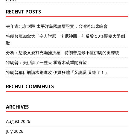
RECENT POSTS
去年遭北京封殺 太平洋島國論壇證實：台灣將出席峰會
特朗普罵加拿大「令人討厭」卡尼神回一句反酸 50％關稅大限倒
數
分析：想談又愛打充滿挫折感 特朗普是最不懂伊朗的美總統
特朗普：美伊談了一整天 霍爾木茲重開有望
特朗普稱伊朗請求別進攻 伊媒狂噓「又說謊 又縮了！」
RECENT COMMENTS
ARCHIVES
August 2026
July 2026