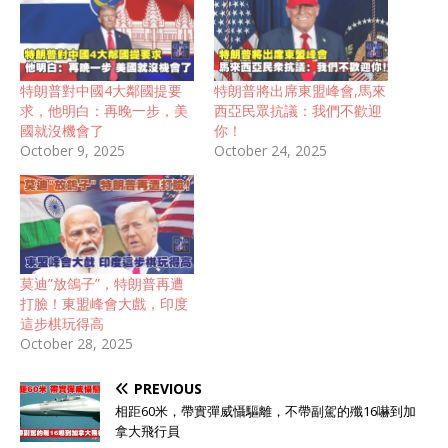
特朗普對中國4大鄰國提要
特朗普將出席東盟峰會,馬來
求，他明白：再晚一步，美
西亞民眾抗議：我們不歡迎
國就沒機會了
你！
October 9, 2025
October 24, 2025
莫迪”放鴿子”，特朗普再遭
打臉！東盟峰會大戲，印度
這步棋玩得高
October 28, 2025
PREVIOUS
相距60米，帶實彈威懾驅離，不帶副駕的殲16嚇到加
拿大飛行員