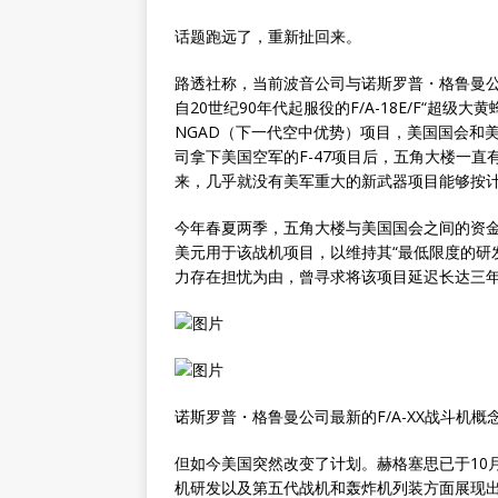
话题跑远了，重新扯回来。
路透社称，当前波音公司与诺斯罗普・格鲁曼公司
自20世纪90年代起服役的F/A-18E/F“超
NGAD（下一代空中优势）项目，美国国会和
司拿下美国空军的F-47项目后，五角大楼一
来，几乎就没有美军重大的新武器项目能够按
今年春夏两季，五角大楼与美国国会之间的资金争
美元用于该战机项目，以维持其“最低限度的研
力存在担忧为由，曾寻求将该项目延迟长达三
诺斯罗普・格鲁曼公司最新的F/A-XX战斗机概
但如今美国突然改变了计划。赫格塞思已于10
机研发以及第五代战机和轰炸机列装方面展现