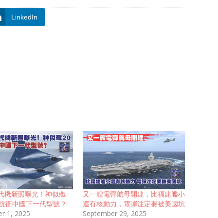
LinkedIn
代機新照曝光！神似殲
又一艘電彈航母開建，比福建艦小
難抗衡中國下一代型號？
還有核動力，電彈注定要被美國坑
r 1, 2025
September 29, 2025