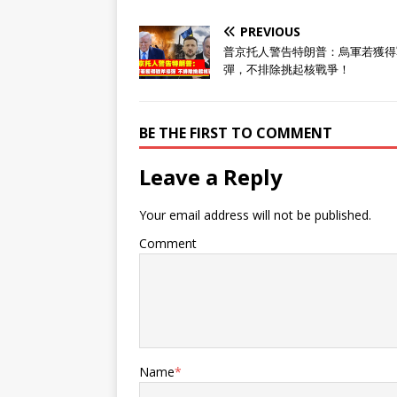
飞，它被美媒称为：新型隐身战术
喷气式飞机。 美媒发现了第三款
PREVIOUS
六代机？ 美媒目前都是根据部分
普京托人警告特朗普：烏軍若獲得
影像资料进行的图像分析，没有任
彈，不排除挑起核戰爭！
何其他消息佐证，所以显得非常神
秘，甚至不知是有人机还是无人
机。 现在美媒怀疑，这是又一款
BE THE FIRST TO COMMENT
六代机，推测与歼-50战斗机类
似。美媒称，现有资料均未提供前
机身上部足够的细节，无法确认是
Leave a Reply
否存在驾驶舱，只展示其采用三点
式起落架，可能采用双轮式前起落
Your email address will not be published.
架。机身和机头明显前倾，与机身
中段的中置机翼融为一体。大后掠
Comment
翼的翼尖被剪短，后缘突出的三角
形延伸部分呈“W”形，没有垂尾，
也没有其他独立的尾翼。 还有第
三款六代机？ 总体而言，美媒认
为其设计似乎与歼-36战斗机相
似，但是有一些不同；其中一点，
根据后机身上的两个“驼峰”，分析
Name
*
认为，它采用双发动机设计，