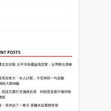
ENT POSTS
遭北京封殺 太平洋島國論壇證實：台灣將出席峰
普罵加拿大「令人討厭」卡尼神回一句反酸
％關稅大限倒數
：想談又愛打充滿挫折感 特朗普是最不懂伊朗
總統
普：美伊談了一整天 霍爾木茲重開有望