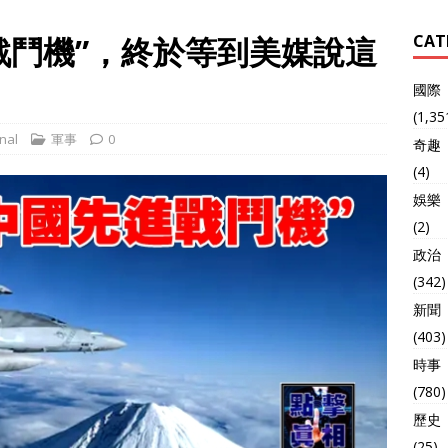
戰鬥機”，終於等到美媒說這
CAT
國際
(1,35
nal
軍事
0
奇趣
(4)
娛樂
(2)
政治
(342)
新聞
(403)
時事
(780)
歷史
(25)