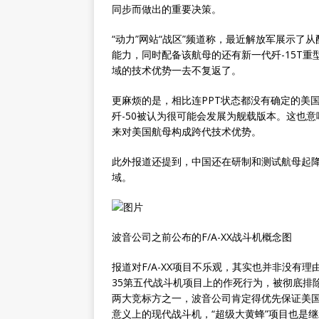
同步而做出的重要决策。
“动力”网站“战区”频道称，最近解放军展示了
能力，同时配备该航母的还有新一代歼-15T重
域的技术优势一去不复返了。
更麻烦的是，相比连PPT状态都没有确定的美
歼-50被认为很可能会发展为舰载版本。这也
来对美国航母构成跨代技术优势。
此外报道还提到，中国还在研制和测试航母起
域。
波音公司之前公布的F/A-XX战斗机概念图
报道对F/A-XX项目不乐观，其实也并非没有
35
第五代战斗机项目上的作死行为，被彻底排除
两大竞标方之一，波音公司肯定得优先保证美国
意义上的现代战斗机，“超级大黄蜂”项目也是