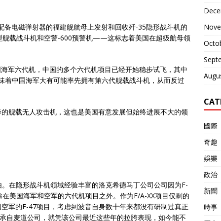
Dece
Nove
从配备电磁弹射器的
福建舰
航母上发射和回收
歼-35隐形战斗机
的
型舰载战斗机和
空警-600预警机
——这标志着美国在超级航母领
Octo
Sept
国海军六代机，中国的多个六代机项目已经开始稳步试飞，其中
Augu
意味着中国海军大有可能率先拥有第六代舰载战斗机，从而反过
CAT
降的舰载无人攻击机，这也是美国有意发展但始终进展不大的领
國際
奇趣
娛樂
政治
理由。在隐形战斗机领域经验丰富的洛克希德马丁公司公司因为
F-
新聞
在美国海军和空军的六代机项目之外。作为F/A-XX项目仅剩的
空军的F-47项目，考虑到波音自身数十年来都没有研制过真正
時事
继承自麦道公司，就凭该公司最近这些年的拉胯表现，如今能不