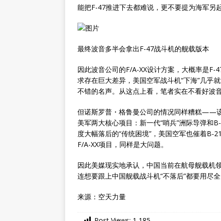
能把F-47推进下去都难说，更不要提为海军
最终波音多半会拿出F-47战斗机的舰载版本
因此波音公司的F/A-XX设计方案，大概率是
求存在巨大差异，美国空军战斗机“下海”几乎就
不错的名声。从这点上看，笔者实在不看好波音公
但诺斯罗普・格鲁曼公司的情况同样糟糕——
美军两大核心项目：新一代“哨兵”洲际导弹和B-
度大幅落后的“传统困境”，美国空军也催着B-
F/A-XX项目，同样是大问题。
因此美媒现实地承认，中国当前在航母舰载机领
连想要跟上中国舰载战斗机“不落后”都要用尽
来源：空天力量
Post Views:
1,185