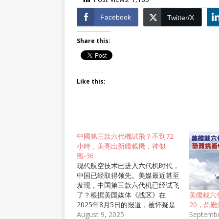
Facebook
Twitter/X
Share this:
Like this:
中國第三款六代機試飛？不到72
小時，美亮出新艦載機，神似
殲-36
现代航空技术已进入六代机时代，
中国已经取得领先。美媒最近甚至
发现，中国第三款六代机已经试飞
了？根据美国媒体《战区》在
美艦載六
2025年8月5日的报道，被怀疑是
20，恐
中国第三款六代机的新机正在试
August 9, 2025
Septembe