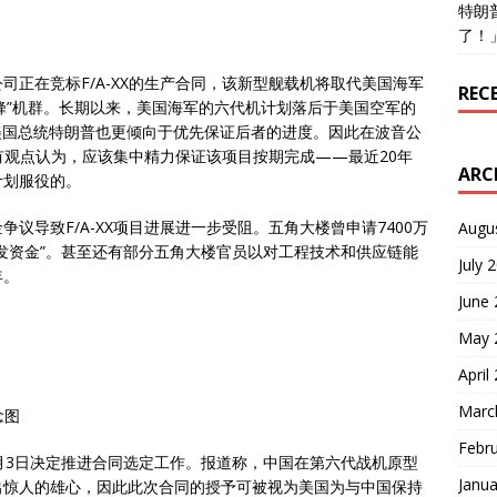
特朗
了！
正在竞标F/A-XX的生产合同，该新型舰载机将取代美国海军
REC
级大黄蜂”机群。长期以来，美国海军的六代机计划落后于美国空军的
美国总统特朗普也更倾向于优先保证后者的进度。因此在波音公
直有观点认为，应该集中精力保证该项目按期完成——最近20年
ARC
计划服役的。
议导致F/A-XX项目进展进一步受阻。五角大楼曾申请7400万
Augu
发资金”。甚至还有部分五角大楼官员以对工程技术和供应链能
July 
年。
June
May 
April
Marc
念图
Febr
月3日决定推进合同选定工作。报道称，中国在第六代战机原型
Janua
出惊人的雄心，因此此次合同的授予可被视为美国为与中国保持