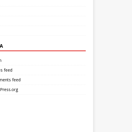
A
n
es feed
ents feed
Press.org