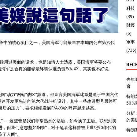
科技
(39)
財經
(6)
軍事
竞争中的核心项目之一，美国海军可能最早在本周内公布第六代
(736)
已经用过类似的话术，也是知情人士透露，美国海军将要公布
REC
国海军是否真的能够最终确认谁负责F/A-XX，其实也不好说。
去年
會
国“动力”网站“战区”频道，都直言美国海军此举是迫于中国六代
特朗
迅速开发更先进的第六代战斗机设计，其中一些改进型号最终可
50
后的压力”，要求继续发展F/A-XX的呼声越来越高。
分析
的美
机”……这些曾是我们非常熟悉的话语，如今换了主语。联想到美
进，但我们意志坚如钢铁”，对于笔者这样曾被上世纪90年代的
特朗
换了人间”。