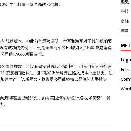
歷史
另起炉灶专门打造一款全新的六代机。
科技
財經
軍事
F-47的舰载版本。但此前的经验证明，空军和海军对于战斗机的要
MET
没有成功的先例——倒是美国海军的F-4战斗机“上岸”算是落得
司的F/A-XX项目前景。
Log i
该公司同样数十年没有研制过现代化战斗机，何况目前还在负责
Entri
21“突袭者”轰炸机。但“哨兵”洲际导弹正陷入成本严重超支、进
Comm
21加速生产，诺斯罗普・格鲁曼公司能够抽出足够的人手推进
Word
域即将甚至已经领先，如今美国海军别说“具备技术优势”，就
全力。