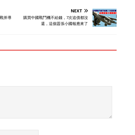
NEXT
戰斧導
購買中國戰鬥機不給錢，7次追債都沒
還，這個囂張小國報應來了