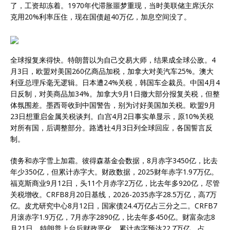
了，工资却冻着。1970年代滞胀噩梦重现，当时美联储主席沃尔
克用20%利率压住，现在国债超40万亿，加息空间没了。
全球报复来得快。特朗普以为自己交易大师，结果成全球公敌。4
月3日，欧盟对美国260亿商品加税，加拿大对美汽车25%。澳大
利亚总理斥毫无逻辑。日本遭24%关税，韩国车企裁员。中国4月4
日反制，对美商品加34%。加拿大9月1日撤大部分报复关税，但整
体氛围差。墨西哥收到中国警告，别为讨好美国加关税。欧盟9月
23日想重启金属关税谈判。白宫4月2日事实单显示，原10%关税
对所有国，后调整部分。路透社4月3日列全球回应，各国誓言反
制。
债务和赤字雪上加霜。彼得森基金会数据，8月赤字3450亿，比去
年少350亿，但累计赤字大。财政数据，2025财年赤字1.97万亿。
福克斯商业9月12日，头11个月赤字2万亿，比去年多920亿，尽管
关税增收。CRFB8月20日基线，2026-2035赤字28.5万亿，高7万
亿。皮尤研究中心8月12日，国家债24.4万亿占三分之二。CRFB7
月滚赤字1.9万亿，7月赤字2890亿，比去年多450亿。财富杂志8
月21日，特朗普上台后财政恶化，累计赤字预达22.7万亿，占