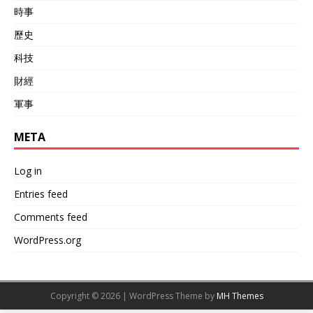
時事
歷史
科技
財經
軍事
META
Log in
Entries feed
Comments feed
WordPress.org
Copyright © 2026 | WordPress Theme by
MH Themes