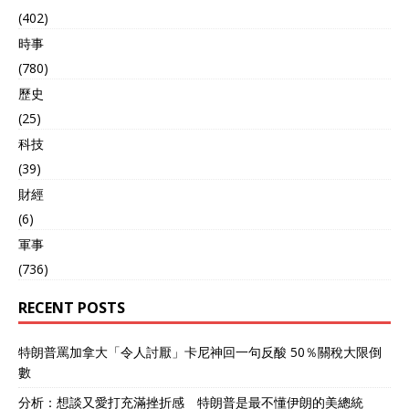
(402)
時事
(780)
歷史
(25)
科技
(39)
財經
(6)
軍事
(736)
RECENT POSTS
特朗普罵加拿大「令人討厭」卡尼神回一句反酸 50％關稅大限倒
數
分析：想談又愛打充滿挫折感 特朗普是最不懂伊朗的美總統