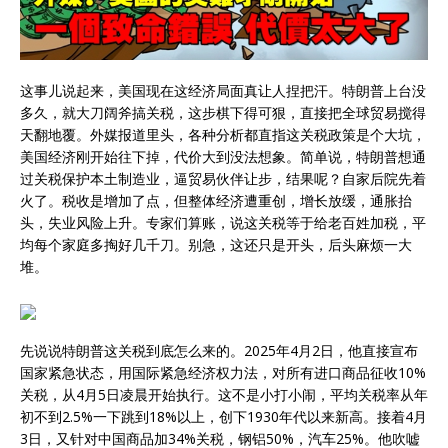
这事儿说起来，美国现在这经济局面真让人捏把汗。特朗普上台没
多久，就大刀阔斧搞关税，这步棋下得可狠，直接把全球贸易搅得
天翻地覆。外媒报道里头，各种分析都直指这关税政策是个大坑，
美国经济刚开始往下掉，代价大到没法想象。简单说，特朗普想通
过关税保护本土制造业，逼贸易伙伴让步，结果呢？自家后院先着
火了。税收是增加了点，但整体经济遭重创，增长放缓，通胀抬
头，失业风险上升。专家们算账，说这关税等于给老百姓加税，平
均每个家庭多掏好几千刀。别急，这还只是开头，后头麻烦一大
堆。
先说说特朗普这关税到底怎么来的。2025年4月2日，他直接宣布
国家紧急状态，用国际紧急经济权力法，对所有进口商品征收10%
关税，从4月5日凌晨开始执行。这不是小打小闹，平均关税率从年
初不到2.5%一下跳到18%以上，创下1930年代以来新高。接着4月
3日，又针对中国商品加34%关税，钢铝50%，汽车25%。他吹嘘