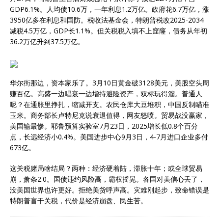
GDP6.1%。人均债10.6万，一年利息1.2万亿。政府花6.7万亿，涨
3950亿多在利息和国防。税收法基金会，特朗普税改2025-2034
减税4.5万亿，GDP长1.1%。但关税税入填不上窟窿，债务从年初
36.2万亿升到37.5万亿。
华尔街那边，资本家乐了。3月10日黄金破3128美元，美股空头周
赚百亿。高盛一边唱衰一边增持避险资产，双标玩得溜。普通人
呢？在通胀里挣扎，缩减开支。农民仓库大豆堆积，中国反制瞄准
玉米。商务部长卢特尼克说衰退值得，网友怒喷。贸易战没赢家，
美国输最惨。耶鲁预算实验室7月23日，2025增长低0.8个百分
点，长远经济小0.4%。美国进步中心9月3日，4-7月进口企业多付
673亿。
这关税赌局啥结局？两种：经济硬着陆，滞胀十年；或全球贸易
崩，萧条2.0。国债违约风险高，霸权摇晃。各国对美信心丢了，
没美国世界也许更好。拒绝美货呼声高。灾难刚起步，致命错误是
特朗普盲干关税，代价是经济崩盘、民生苦。