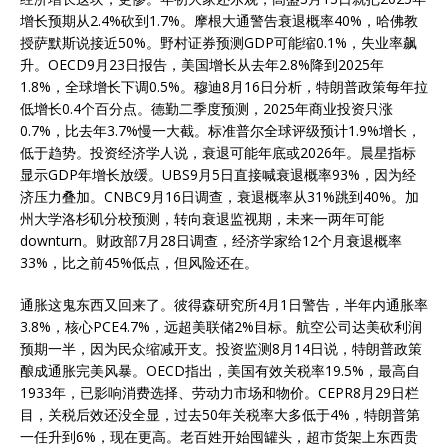
增长预期从2.4%砍到1.7%。摩根大通警告衰退概率40%，哈佛教
授萨默斯说接近50%。野村证券预测GDP可能缩0.1%，失业率飙
升。OECD9月23日报告，美国增长从去年2.8%降到2025年
1.8%，全球增长下调0.5%。穆迪8月16日分析，特朗普政策每年拉
低增长0.4个百分点。德勤二季度预测，2025年商业投资只涨
0.7%，比去年3.7%慢一大截。标准普尔全球评级预计1.9%增长，
低于趋势。投资经济学人说，衰退可能年底或2026年。晨星指标
显示GDP年增长放缓。UBS9月5日直接喊衰退概率93%，因为经
济压力叠加。CNBC9月16日调查，衰退概率从31%跳到40%。加
州大学洛杉矶分校预测，转向衰退监视期，未来一两年可能
downturn。财政部7月28日调查，经济学家给12个月衰退概率
33%，比之前45%低点，但风险还在。
通胀这鬼东西又回来了。彼得森研究所4月1日警告，半年内通胀率
3.8%，核心PCE4.7%，远超美联储2%目标。航空公司达美砍利润
预期一半，因为民众缩减开支。投资监测8月14日说，特朗普政策
酿成通胀完美风暴。OECD指出，美国有效关税率19.5%，最高自
1933年，已影响消费选择、劳动力市场和物价。CEPR8月29日栏
目，关税后效还没全显，过去50年关税率大多低于4%，特朗普第
一任升到6%，现在更高。老百姓开始囤罐头，超市货架上东西贵