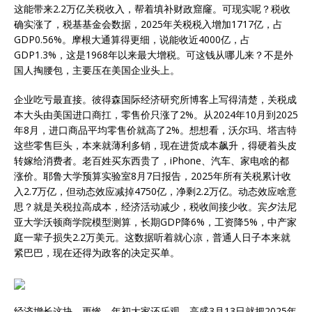
这能带来2.2万亿关税收入，帮着填补财政窟窿。可现实呢？税收
确实涨了，税基基金会数据，2025年关税税入增加1717亿，占
GDP0.56%。摩根大通算得更细，说能收近4000亿，占
GDP1.3%，这是1968年以来最大增税。可这钱从哪儿来？不是外
国人掏腰包，主要压在美国企业头上。
企业吃亏最直接。彼得森国际经济研究所博客上写得清楚，关税成
本大头由美国进口商扛，零售价只涨了2%。从2024年10月到2025
年8月，进口商品平均零售价就高了2%。想想看，沃尔玛、塔吉特
这些零售巨头，本来就薄利多销，现在进货成本飙升，得硬着头皮
转嫁给消费者。老百姓买东西贵了，iPhone、汽车、家电啥的都
涨价。耶鲁大学预算实验室8月7日报告，2025年所有关税累计收
入2.7万亿，但动态效应减掉4750亿，净剩2.2万亿。动态效应啥意
思？就是关税拉高成本，经济活动减少，税收间接少收。宾夕法尼
亚大学沃顿商学院模型测算，长期GDP降6%，工资降5%，中产家
庭一辈子损失2.2万美元。这数据听着就心凉，普通人日子本来就
紧巴巴，现在还得为政客的决定买单。
经济增长这块，更惨。年初大家还乐观，高盛3月13日就把2025年