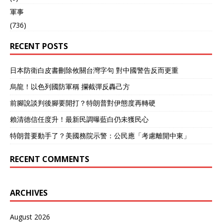
軍事
(736)
RECENT POSTS
日本防衛白皮書刪除攸關台灣字句 對中國警告反而更重
烏龍！以色列國防軍稱 攔截彈反轟己方
前腳說談判後腳要開打？特朗普對伊態度再轉硬
賴清德信任度升！最新民調曝藍白仍未獲民心
特朗普要動手了？美國務院示警：公民應「考慮離開中東」
RECENT COMMENTS
ARCHIVES
August 2026