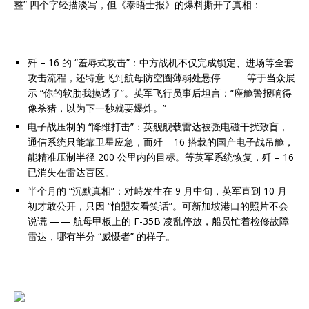
整” 四个字轻描淡写，但《泰晤士报》的爆料撕开了真相：
歼 – 16 的 “羞辱式攻击”：中方战机不仅完成锁定、进场等全套
攻击流程，还特意飞到航母防空圈薄弱处悬停 —— 等于当众展
示 “你的软肋我摸透了”。英军飞行员事后坦言：“座舱警报响得
像杀猪，以为下一秒就要爆炸。”
电子战压制的 “降维打击”：英舰舰载雷达被强电磁干扰致盲，
通信系统只能靠卫星应急，而歼 – 16 搭载的国产电子战吊舱，
能精准压制半径 200 公里内的目标。等英军系统恢复，歼 – 16
已消失在雷达盲区。
半个月的 “沉默真相”：对峙发生在 9 月中旬，英军直到 10 月
初才敢公开，只因 “怕盟友看笑话”。可新加坡港口的照片不会
说谎 —— 航母甲板上的 F-35B 凌乱停放，船员忙着检修故障
雷达，哪有半分 “威慑者” 的样子。