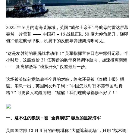
2025 年 9 月的南海某海域，英国 “威尔士亲王” 号航母的雷达屏幕
突然一片雪花 —— 中国歼 – 16 战机正以 50 度大仰角爬升，随即
俯冲锁定航母甲板，机翼下的反舰导弹挂架清晰可见。
“这是发射前的最后战术动作！” 英军指挥官在日志中颤抖记录。半
小时后，这艘造价 31 亿英镑的航母突然调转航向，加速撤离南海
—— 距离解放军 “模拟开火” 仅差最后一步。
这场被英媒刻意隐瞒半个月的对峙，终究还是被《泰晤士报》捅
破。消息一出，英国网友炸了锅：“中国怎敢对‘日不落帝国’动真
格？” 可更多人骂醒同胞：“醒醒！我们连航母都修不好了！”
一、遮不住的狼狈：被 “全真演练” 碾压的皇家海军
英国国防部 10 月 3 日的声明堪称 “大型遮羞现场”，只用 “战术调