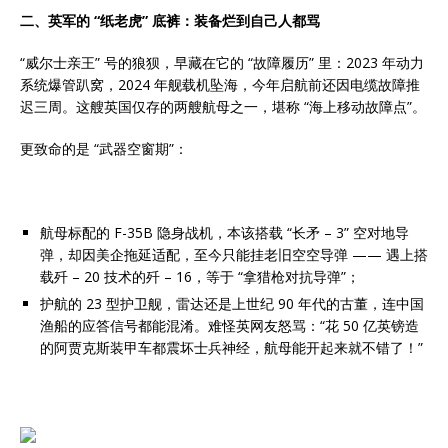
二、英军的 “纸老虎” 底裤：装备烂到自己人都骂
“威尔士亲王” 号的狼狈，早藏在它的 “故障履历” 里：2023 年动力
系统爆管趴窝，2024 年舰载机坠海，今年启航前还因电缆故障推
迟三周。这艘英国仅存的两艘航母之一，堪称 “海上移动故障点”。
更致命的是 “武器空窗期”：
航母标配的 F-35B 隐身战机，本该搭载 “长矛 – 3” 空对地导
弹，却因美企拖延适配，至今只能挂老旧空空导弹 —— 遇上搭
载歼 – 20 技术的歼 – 16，等于 “拿猎枪对抗导弹”；
护航的 23 型护卫舰，雷达还是上世纪 90 年代的古董，连中国
渔船的应答信号都能混淆。难怪英网友怒骂：“花 50 亿英镑造
的阿贾克斯装甲车都震坏士兵神经，航母能开起来就不错了！”