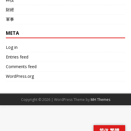
財經
軍事
META
Log in
Entries feed
Comments feed
WordPress.org
Copyright © 2026 | WordPress Theme by
MH Themes
简体 繁體