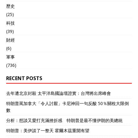
歷史
(25)
科技
(39)
財經
(6)
軍事
(736)
RECENT POSTS
去年遭北京封殺 太平洋島國論壇證實：台灣將出席峰會
特朗普罵加拿大「令人討厭」卡尼神回一句反酸 50％關稅大限倒
數
分析：想談又愛打充滿挫折感 特朗普是最不懂伊朗的美總統
特朗普：美伊談了一整天 霍爾木茲重開有望