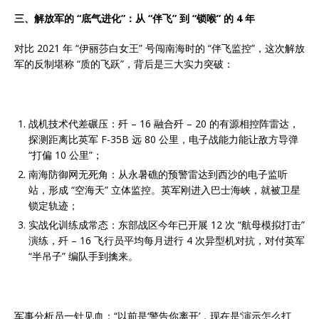
三、解放军的 “底气进化”：从 “伴飞” 到 “锁喉” 的 4 年
对比 2021 年 “伊丽莎白女王” 号闯南海时的 “伴飞监控”，这次解放
军的反制堪称 “质的飞跃”，背后是三大实力突破：
战机技术代差碾压：歼 – 16 融合歼 – 20 的有源相控阵雷达，
探测距离比英军 F-35B 远 80 公里，电子战能力能让敌方导弹
“打偏 10 公里”；
南海防御网无死角：从永暑礁的预警雷达到西沙的电子监听
站，形成 “空海天” 立体监控。英军刚进入巴士海峡，就被卫星
锁定轨迹；
实战化训练成常态：东部战区今年已开展 12 次 “航母模拟打击”
演练，歼 – 16 飞行员平均每月进行 4 次异型机对抗，对付英军
“半吊子” 编队手到擒来。
军事分析员一针见血：“以前是‘警告你离开’，现在是‘演示怎么打