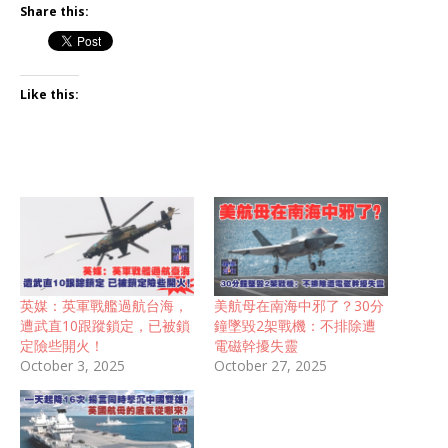
Share this:
Like this:
英媒：英軍戰艦過航台海，
美航母在南海中邪了？30分
遭武直10跟蹤鎖定，已被鎖
鐘墜毀2架戰機：不排除遭
定險些開火！
電磁幹擾失靈
October 3, 2025
October 27, 2025