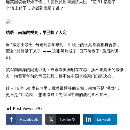
连英国议会都炸了锅，工党议员质问国防大臣：“花 31 亿造了
个‘海上靶子’，这钱到底喂了谁？”
结语：南海的规则，早已换了人定
当 “威尔士亲王” 号逃到新加坡时，甲板上的士兵举着相机合影，
配文 “总算活下来了”—— 这张照片成了 “日不落帝国” 最后的讽
刺。
英军闯南海的闹剧证明：靠跟着美国刷存在感，换不来真正的威慑
力；抱着百年前的帝国幻想，挡不住中国掌控家门口的决心。
歼 – 16 的 50 度转向里，藏着最硬核的真相：南海不是 “秀场”，
更不是 “后花园”，想来撒野？先问问中国的战机答不答应。
Post Views:
997
Facebook
LinkedIn
Twitter/X