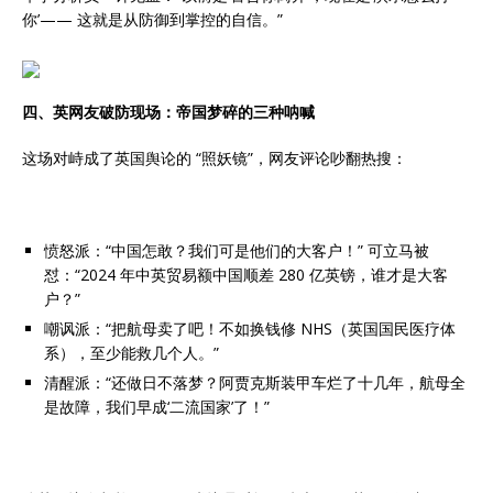
你’—— 这就是从防御到掌控的自信。”
四、英网友破防现场：帝国梦碎的三种呐喊
这场对峙成了英国舆论的 “照妖镜”，网友评论吵翻热搜：
愤怒派：“中国怎敢？我们可是他们的大客户！” 可立马被
怼：“2024 年中英贸易额中国顺差 280 亿英镑，谁才是大客
户？”
嘲讽派：“把航母卖了吧！不如换钱修 NHS（英国国民医疗体
系），至少能救几个人。”
清醒派：“还做日不落梦？阿贾克斯装甲车烂了十几年，航母全
是故障，我们早成‘二流国家’了！”