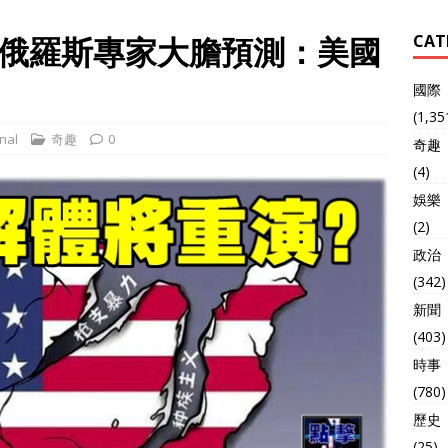
俄羅斯專家大膽預測：美國
CAT
國際
(1,35
nal
奇趣
0
奇趣
(4)
娛樂
(2)
政治
(342)
新聞
(403)
時事
(780)
歷史
(25)