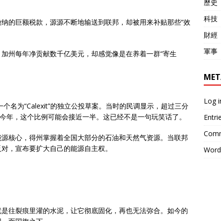
歷史
科技
纳的巨额税款，源源不断地输送到联邦，却被用来补贴那些“效
財經
軍事
加州每年净贡献数千亿美元，却感觉像是在养着一群“寄生
MET
Log i
个名为“Calexit”的独立公投草案。当时的民调显示，超过三分
到今年，这个比例可能会接近一半。这已经不是一句玩笑话了。
Entri
Comm
能源核心，得州掌握着全国大部分的石油和天然气资源。当联邦
反对，宣布要扩大自己的能源自主权。
Word
就是往裂痕里灌的水泥，让它彻底固化，再也无法弥合。如今的