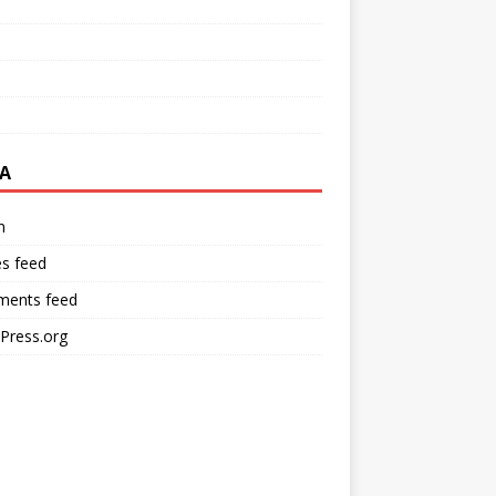
A
n
es feed
ents feed
Press.org