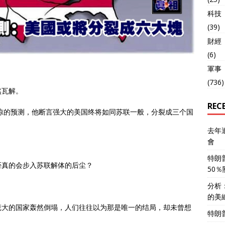
科技
(39)
財經
(6)
軍事
(736)
然瓦解。
REC
震惊的预测，他断言强大的美国终将如同苏联一般，分裂成三个国
去年
會
特朗
否真的会步入苏联解体的后尘？
50
分析
的美
庞大的国家轰然倒塌，人们往往以为那是唯一的结局，却未曾想
特朗
。