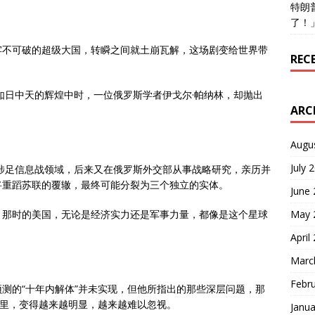
特朗
了！
牢不可破的超级大国，转瞬之间就土崩瓦解，这场剧变给世界带
REC
国如日中天的辉煌中时，一位俄罗斯学者伊戈尔·帕纳林，却抛出
ARC
Augu
July 
便涉足信息战领域，后来又在俄罗斯外交部从事战略研究，亲历并
将重蹈苏联的覆辙，最终可能分裂为三个独立的实体。
June
May 
，那时的美国，无论是经济实力还是军事力量，都像是这个星球
April
Marc
Febr
测的“十年内解体”并未实现，但他所指出的那些深层问题，那
月里，变得越来越明显，越来越难以忽视。
Janua