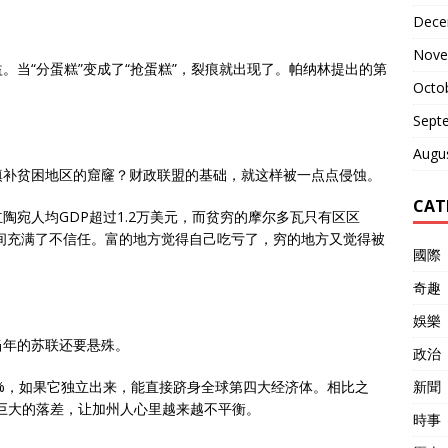
Dece
Nove
。当“分蛋糕”变成了“抢蛋糕”，裂痕就出现了。帕纳林提出的第
Octo
Sept
Augu
填补贫困地区的窟窿？财政联盟的基础，就这样被一点点侵蚀。
CAT
陶宛人均GDP超过1.2万美元，而贫穷的摩尔多瓦只有区区
之间充满了不信任。富的地方觉得自己吃亏了，穷的地方又觉得被
國際
奇趣
娛樂
当年的苏联还要悬殊。
政治
新聞
4%，如果它独立出来，能直接跻身全球第四大经济体。相比之
种巨大的落差，让加州人心里越来越不平衡。
時事