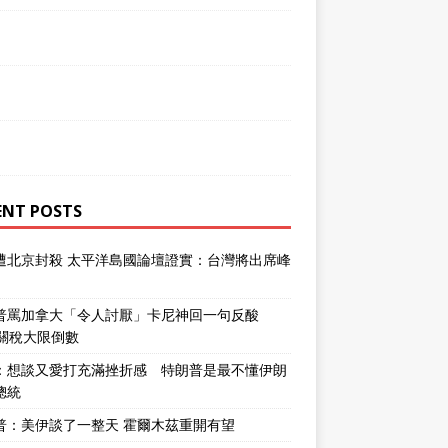
ENT POSTS
遭北京封殺 太平洋島國論壇證實：台灣將出席峰
普罵加拿大「令人討厭」卡尼神回一句反酸
％關稅大限倒數
：想談又愛打充滿挫折感 特朗普是最不懂伊朗
總統
普：美伊談了一整天 霍爾木茲重開有望