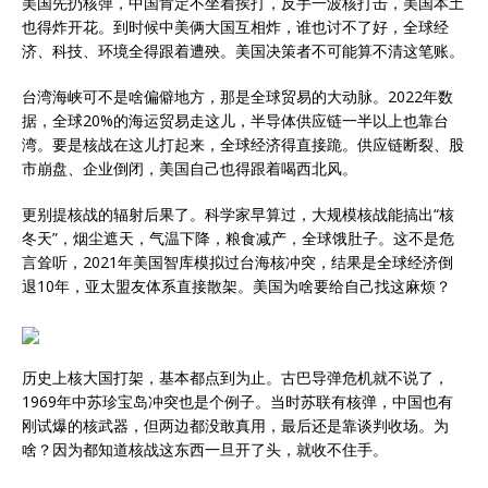
美国先扔核弹，中国肯定不坐着挨打，反手一波核打击，美国本土
也得炸开花。到时候中美俩大国互相炸，谁也讨不了好，全球经
济、科技、环境全得跟着遭殃。美国决策者不可能算不清这笔账。
台湾海峡可不是啥偏僻地方，那是全球贸易的大动脉。2022年数
据，全球20%的海运贸易走这儿，半导体供应链一半以上也靠台
湾。要是核战在这儿打起来，全球经济得直接跪。供应链断裂、股
市崩盘、企业倒闭，美国自己也得跟着喝西北风。
更别提核战的辐射后果了。科学家早算过，大规模核战能搞出“核
冬天”，烟尘遮天，气温下降，粮食减产，全球饿肚子。这不是危
言耸听，2021年美国智库模拟过台海核冲突，结果是全球经济倒
退10年，亚太盟友体系直接散架。美国为啥要给自己找这麻烦？
历史上核大国打架，基本都点到为止。古巴导弹危机就不说了，
1969年中苏珍宝岛冲突也是个例子。当时苏联有核弹，中国也有
刚试爆的核武器，但两边都没敢真用，最后还是靠谈判收场。为
啥？因为都知道核战这东西一旦开了头，就收不住手。