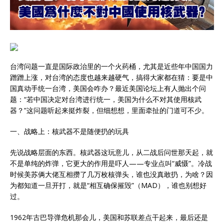
台湾问题一直是国际政治里的一个火药桶，尤其是近些年中国国力
蹭蹭上涨，对台湾的态度也越来越硬气，搞得大家都在猜：要是中
国真动手统一台湾，美国会咋办？最近美国论坛上有人抛出个问
题：“若中国决定对台湾进行统一，美国为什么不对其使用核武
器？”这问题听起来挺炸裂，但细想想，里面牵扯的门道可不少。
一、战略上：核武器不是随便扔的玩具
先说战略层面的东西。核武器这玩意儿，从二战后问世那天起，就
不是单纯的炸弹，它更大的作用是吓人——专业点叫“威慑”。冷战
时候美苏俩大佬互相攒了几万枚核弹头，谁也没真敢扔，为啥？因
为都知道一旦开打，就是“相互确保摧毁”（MAD），谁也别想好
过。
1962年古巴导弹危机那会儿，美国和苏联差点干起来，最后还是