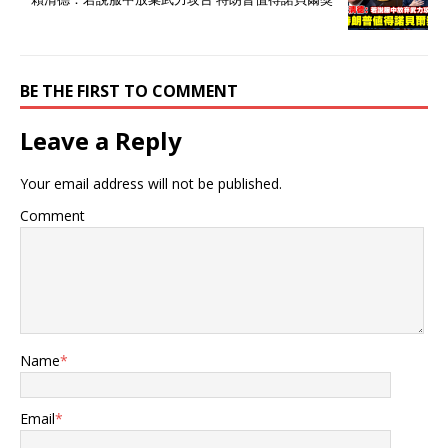
一套。 今年2月份在美国和
俄罗斯进行磋商之后，俄罗
斯总统普京突然向中方致
电，表示希望中国考虑特朗
普所要求的“裁撤一半军
BE THE FIRST TO COMMENT
费”的倡议。 当时特朗普正
在美国搞节省开支改革，他
Leave a Reply
认为中美俄“应该削减核武数
量和军费费用”，就抛出了这
Your email address will not be published.
个问题。 俄罗斯这边因为俄
乌冲突军费膨胀很严重，如
Comment
果停战他们裁撤一半军费是
完全正常的，但俄方显然想
借着这个机会拉中国“入
局”。 当时我国对于这个问
题的回应干脆利落： “中国
军队有限的国防支出，完全
是捍卫国家主权的需要，更
Name
*
是维护世界和平的需要。”
说白了就是美俄所要求的“裁
军”问题，对于中国来说根本
Email
*
是不合时宜的讨论。 中国现
在的军费比美国少太多，开