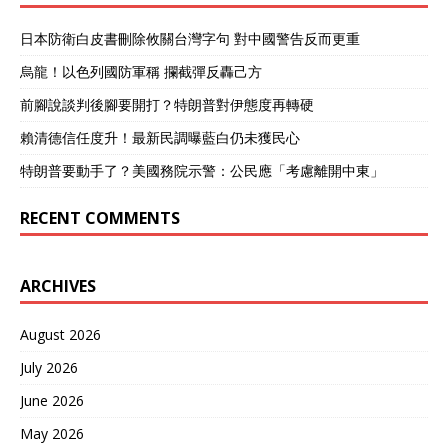
不现实”。 这次的回应相比
于上次更加简洁明确，因为
日本防衛白皮書刪除攸關台灣字句 對中國警告反而更重
外交部明确：中国和美、俄
的核武器数量，以及政策、
烏龍！以色列國防軍稱 攔截彈反轟己方
战略等问题上完全不同。 这
个问题上中国绝对是有区别
前腳說談判後腳要開打？特朗普對伊態度再轉硬
于西方的， 尤其是对于美俄
賴清德信任度升！最新民調曝藍白仍未獲民心
两个从上世纪50年代就开始
大规模造核武器，从“古巴导
特朗普要動手了？美國務院示警：公民應「考慮離開中東」
弹危机”一路走过来的两个国
家，和我国的完全不在一条
RECENT COMMENTS
道路上。 那么中国为什么会
明确拒绝特朗普的要求？中
方提到的一个重点就是中美
俄核力量不平衡。 先看美俄
ARCHIVES
核裁军这件事的结果，他们
到现在号称裁撤核武器战略
August 2026
已经执行了几十年，至今俄
罗斯仍然保留最少4300多枚
July 2026
核弹头。 美国还保留最少
June 2026
3700枚核弹头，这已经是远
超出国家“安全自卫”的需要
May 2026
了，甚至足以“毁灭其他国