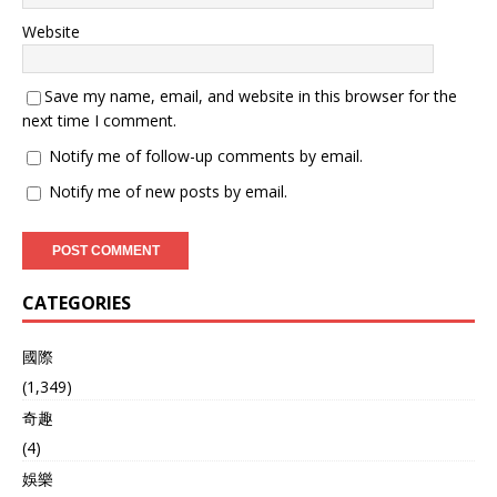
支合理无可指摘，且中国又
Website
不是处在俄罗斯当前的“特殊
时期”，缩减军费是毫无必要
的。 在外交部以此做出回应
Save my name, email, and website in this browser for the
后，西方媒体也消停了一阵
next time I comment.
子，不过接着问题又来了。
本月25号，特朗普在白宫发
Notify me of follow-up comments by email.
出“邀约”，想让中国加入美
Notify me of new posts by email.
俄核裁军进程。 美国和俄罗
斯的核裁军从上个世纪就开
始了，围绕着《新削减战略
武器条约》，中间也是断断
续续持续了几十年。 到俄乌
CATEGORIES
冲突之后，美俄军控条约基
本上完全断了，一直到特朗
普又当上总统，和普京上了
國際
谈判桌之后，美俄准备再谈
(1,349)
续约的事情。 但特朗普在白
奇趣
宫告诉记者，美国和俄罗斯
讨论限制核武器的数量，同
(4)
时也希望把中国纳入其中，
娛樂
因为中国拥有的核武器排行