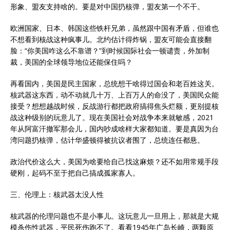
形象、盟友支持啥的。要是对中国扔核弹，盟友第一个不干。
欧洲国家、日本、韩国这些铁杆兄弟，虽然跟中国有矛盾，但谁也
不想看到核战这种疯事儿。北约估计得炸锅，盟友可能会直接翻
脸：“你美国咋这么不靠谱？”到时候国际社会一顿谴责，外加制
裁，美国的全球领导地位还能保住吗？
再看国内，美国是民主国家，总统想干啥得过国会和老百姓这关。
核武器这东西，动不动就几十万、上百万人的命没了，美国民众能
接受？想想越战时候，反战游行都把政府搞得焦头烂额，更别提核
战这种级别的玩意儿了。现在美国社会对战争本来就敏感，2021
年从阿富汗撤军那会儿，国内吵成啥样大家都知道。要是真因为台
湾问题扔核弹，估计华盛顿得被抗议者围了，总统连任都悬。
政治代价这么大，美国为啥要给自己找这麻烦？还不如用常规手段
硬刚，起码不至于把自己搞成孤家寡人。
三、伦理上：核武器太没人性
核武器的伦理问题也不是小事儿。这玩意儿一旦用上，那就是大规
模杀伤性武器，平民死伤跑不了。看看1945年广岛长崎，两颗原