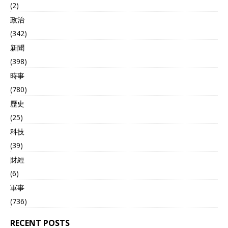
全球第三，为了“地球安
(2)
全”考虑，希望中国也能加
政治
入。 这里有一个误区就是，
(342)
从表面上来看，特朗普这次
主打的是和俄罗斯谈核军
新聞
控，顺道“捎带”上邀请中国
(398)
加入。 但事实并非如此，美
時事
国盯上中国核问题已经很久
了。 过去几年，五角大楼几
(780)
乎是每年一份分析中国核武
歷史
器的“战略文件”，官员们也
多次表达“担忧”，各种渲染
(25)
中国核力量增长快等等。 美
科技
媒一度认为，特朗普和俄罗
(39)
斯的核裁军并不是要紧事
项，当前最要紧的是美国如
財經
何“说服”中国加入他们的进
(6)
程中。 特朗普现在关注亚太
軍事
地区对手，要远多于欧洲地
区。 在特朗普等了两天后，
(736)
27日中国也用8个字回应了
美国的要求，是“既不合理也
RECENT POSTS