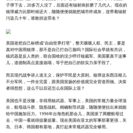
子弹下去，20多万人没了，后面还有辐射病折磨了几代人。现在的
核弹威力比那时候还大，随随便便就能把城市炸成灰，连带着辐射
污染几十年，谁敢担这罪名？
美国老把自己标榜成“自由世界灯塔”，整天嚷嚷人权、民主，要是
真对中国用核弹，那不是自己打自己脸吗？国际社会早就有共识，
核武器是反人类的，联合国啥的没少呼吁核裁军。美国要真干这事
儿，道德制高点直接崩塌，等于把自己的软实力亲手毁了。
而且现代战争讲人道主义，保护平民是大原则。核弹这东西压根儿
不分军民，一炸全完蛋，跟美国宣扬的价值观完全背道而驰。决策
者得想想，这么干以后还怎么在国际上混？
美国也不是没辙，非得用核武器。军事上，美国的常规力量全球顶
尖，航母战斗群、隐形战机、精确制导武器，随随便便拉出来就能
给中国施加压力。1996年台海危机那会儿，美国派了两艘航母过
去，中国一看就得掂量掂量。现在美国在亚太的军事部署更强，关
岛、日本、韩国都有基地，真打起来常规武器完全够用。