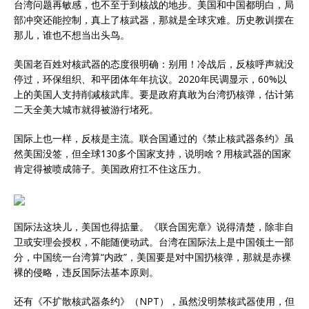
台湾问题再敏感，也不至于到核战的地步。美国和中国都明白，局
部冲突还能控制，真上了核武器，那就是全球灾难。历史教训摆在
那儿，谁也不想当出头鸟。
美国老百姓对核武器的态度很明确：别用！冷战后，反核呼声就没
停过，环保组织、和平团体年年抗议。2020年民调显示，60%以
上的美国人支持削减核武库。要是政府真敢为台湾扔核弹，估计第
二天全美大城市就得被游行堵死。
国际上也一样，反核是主流。联合国通过的《禁止核武器条约》虽
然美国没签，但全球130多个国家支持，说明啥？用核武器的国家
肯定得被喷成筛子。美国政府扛不住这压力。
国际法这块儿，美国也得掂量。《联合国宪章》说得清楚，除非自
卫或安理会授权，不能随便动武。台湾在国际法上是中国领土一部
分，中国统一台湾算“内政”，美国要是对中国扔核弹，那就是赤裸
裸的侵略，违反国际法基本原则。
还有《不扩散核武器条约》（NPT），虽然没明禁核武器使用，但