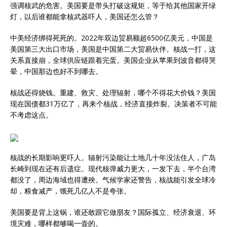
强调核武的危害。美国要是带头打破这规矩，等于给其他国家开绿
灯，以后谁都能拿核武器吓人，美国还怎么管？
中美经济绑得死死的。2022年双边贸易额超6500亿美元，中国是
美国第三大出口市场，美国是中国第二大贸易伙伴。核战一打，这
关系直接崩，全球供应链跟着完蛋。美国企业从苹果到波音都得哭
晕，中国那边也好不到哪去。
核战还得烧钱。重建、救灾、处理辐射，哪个不得花大价钱？美国
现在国债都31万亿了，再来个核战，经济直接炸裂。决策者不可能
不考虑这点。
核战的长期影响更吓人。辐射污染能让土地几十年没法住人，广岛
长崎到现在还有后遗症。现代核弹威力更大，一发下去，半个台湾
都没了，周边海域也得遭殃。气候学家还警告，核战能引发全球冷
却，粮食减产，饿死几亿人不是夸张。
美国要是背上这锅，谁还敢跟它做朋友？国际孤立、经济衰退、环
境灾难，哪样都够喝一壶的。