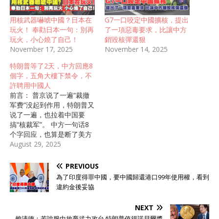
用核武器嚇唬中國？日本在
G7一口咬定中國擴核，提出
玩火！ 奉勸日本一句：別再
了一項惡毒要求，比讓中方
玩火，小心燒了自己！
銷毀核彈還狠
November 17, 2025
November 14, 2025
特朗普等了2天，中方回應8
個字，五角大樓下禁令，不
許聘用中國人
前言： 普京说了一遍“裁撤
军费”没起到作用，特朗普又
说了一遍，也拉着中国要
搞“核裁军”。 中方一句话8
个字回应，也算是断了美方
的念想。但同一天五角大楼
August 29, 2025
突然有异常举动，中国雇员
被彻底排除在外。 美俄两国
PREVIOUS
为什么都聚焦于让中国“裁
為了印度得罪中國，要中國歸還港口99年使用權，看到
军”的话题？中方的举动，又
違約金後妥協
释放了什么坚定的信号？ 自
从特朗普上台后，又开始试
NEXT
图拉着美俄两国搞“军控”那
賴清德：若說服中放棄武力攻台 特朗普值得諾貝爾獎