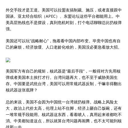
外交手段才是王道。美国可以拉盟友搞制裁、施压，或者直接跟中
国谈。亚太经合组织（APEC）、东盟论坛这些平台都能用上。中
美高层热线也不是摆设，真到危机时刻，打个电话聊聊总比扔核弹
强。
美国还可以玩“战略耐心”，拖着看中国内部咋变。毕竟中国也有自
己的麻烦，经济放缓、人口老龄化啥的，美国没必要急着放大招。
美国军方有自己的规矩，核武器是“最后手段”，一般得对方先用核
弹或者美国本土挨打才行。台湾问题再大，也不至于威胁美国生
存。中国要是武统台湾，美国可以用常规武器反制，干嘛非得翻出
核武器这张底牌？
总的来说，美国不会因为中国统一台湾就扔核弹。战略上风险太
大，政治上代价太高，伦理上站不住脚，经济上砸自己饭碗，还有
一堆常规手段能用。核武器这东西，看着唬人，真用起来谁都吃不
消。中美都知道这点，所以就算台湾问题再闹腾，也不太可能到核
战那一步。