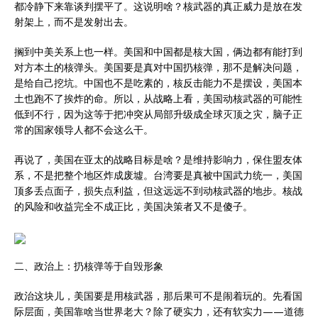
都冷静下来靠谈判摆平了。这说明啥？核武器的真正威力是放在发
射架上，而不是发射出去。
搁到中美关系上也一样。美国和中国都是核大国，俩边都有能打到
对方本土的核弹头。美国要是真对中国扔核弹，那不是解决问题，
是给自己挖坑。中国也不是吃素的，核反击能力不是摆设，美国本
土也跑不了挨炸的命。所以，从战略上看，美国动核武器的可能性
低到不行，因为这等于把冲突从局部升级成全球灭顶之灾，脑子正
常的国家领导人都不会这么干。
再说了，美国在亚太的战略目标是啥？是维持影响力，保住盟友体
系，不是把整个地区炸成废墟。台湾要是真被中国武力统一，美国
顶多丢点面子，损失点利益，但这远远不到动核武器的地步。核战
的风险和收益完全不成正比，美国决策者又不是傻子。
二、政治上：扔核弹等于自毁形象
政治这块儿，美国要是用核武器，那后果可不是闹着玩的。先看国
际层面，美国靠啥当世界老大？除了硬实力，还有软实力——道德