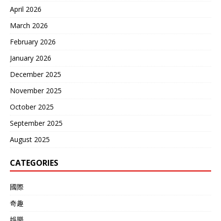
家”。 所以不难看出，美俄
April 2026
自身保留如此多的核弹头，
March 2026
过去他们与其说是“裁撤”更
像是“精简”，拉着只有数百
February 2026
枚库存的中国一起进行核裁
军，一点都不合理。 其次还
January 2026
有核政策问题，中国已经承
December 2025
诺不首先使用核武器，表明
了我国的和平主义道路。 但
November 2025
美国这些年还是时不时想“重
启核试验”，特朗普也是这个
October 2025
理念的支持者，五角大楼更
September 2025
是经常进行威慑性试射。 所
以双方的背景就完全不同，
August 2025
在这个问题上没必要响应西
方。 最关键的是，对于核裁
CATEGORIES
军问题，中国之前已经多次
表明了态度，特朗普为什么
还是多次试探想拉着中国一
國際
起来“做”这件事？ 他们如此
奇趣
有自己的算盘，很大可能借
着裁军问题削弱中国的和平
娛樂