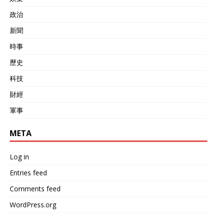
核力量。 如果中方不同意的
话，美国再动用全球舆论压
政治
力施压，让中国接受他们的
新聞
条件。 所以在中方这次回绝
之后，同日五角大楼也“变
時事
脸”了。 美国防部长赫格塞
思宣称， 他们已就微软在国
歷史
防相关项目中（数码护卫计
科技
划）远程聘请中国工程师参
与云系统支援一事，正式向
財經
公司发函表达关切， 要求对
微软的数码护卫计划进行第
軍事
三方审计，为了保证美国军
事领域“安全性”等问题。 美
META
媒认为这只是一道表面指
令，因为在这之前，中美在
Log in
军事技术领域合作极少，可
以说是几乎为零。 他们在7
Entries feed
月份也已经宣布，要将中国
工程师排除在敏感技术项目
Comments feed
之外，但目前没看到美国媒
WordPress.org
体报道中国员工被解雇的消
息。 这些也证明所谓的“军