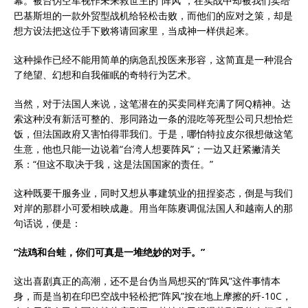
幕。被台伪空军视作未来救世主的“阵风”，在实战中却被我们卖给
巴基斯坦的一款外贸型战机给轻松击败，而他们的应对之策，却是
想方设法把这位手下败将请回家里，当成神一样供起来。
这种操作已经不能用简单的病急乱投医来形容，这简直是一种混合
了绝望、幻想和自我催眠的奇特行为艺术。
当然，对于法国人来说，这笔潜在的买卖同样充满了阿Q精神。达
索这种没有新活可整的、形同路边一条的混吃等死型公司只想恰烂
饭，但法国政府又害怕得罪我们。于是，哪怕特拉皮尔很想做这笔
生意，他也只能一边说着“台湾人想要阵风”；一边又赶紧撇清关
系：“但这不取决于我，这是法国国家的责任。”
这种既要干服务业，同时又想从事建筑业的扭捏姿态，倒是与我们
对岸的那群小可爱相映成趣。用当年陈赓调侃法国人和越南人的那
句话说，便是：
“法鸡和台蛙，你们可真是一堆绝妙的对手。”
这出喜剧真正的高潮，还不是台伪当局想买的“阵风”这件事情本
身，而是当初在印巴空战中轻松把“阵风”按在地上摩擦的歼-10C，