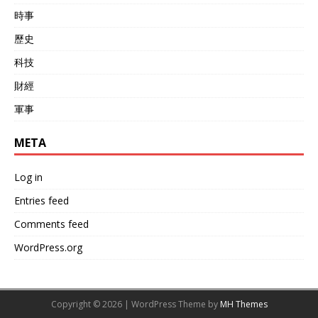
空警-500在内的系统化作战
時事
力量与埃及空军进行军演，
这在中埃历史上还是首次，
歷史
说明两国的军事合作关系进
科技
一步走近，更说明埃及想进
一步松绑与欧美高度捆绑关
財經
系，或获得更多筹码。也正
是此次军演后，关于埃及采
軍事
购中国歼10C战机的消息越
来越频繁，但对于埃及来
META
说，采购中国战机同样会面
临欧美制裁的威胁，而埃及
Log in
手中又装备大量的欧美装
备，贸然采购中国战机可能
Entries feed
会让欧美取消后勤和武器弹
药支持，并在经济上实施全
Comments feed
面制裁，这也是埃及最大的
WordPress.org
顾虑。 所以，从经济，埃及
空军的现状，以及与欧美的
关系来看，埃及采购歼10C
的战机遇到的阻碍较大。不
Copyright © 2026 | WordPress Theme by
MH Themes
过，在阿拉伯防务网站的内