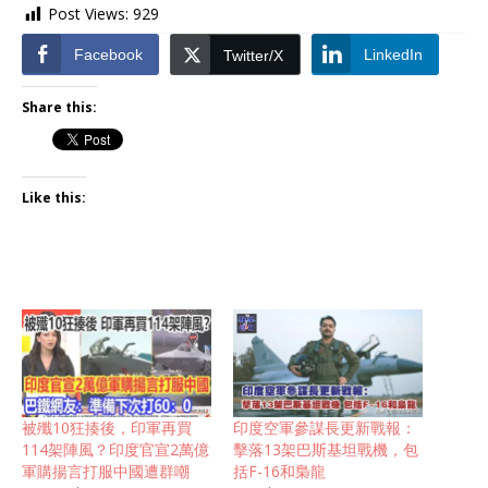
Post Views:
929
Facebook
LinkedIn
Twitter/X
Share this:
Like this:
被殲10狂揍後，印軍再買
印度空軍參謀長更新戰報：
114架陣風？印度官宣2萬億
擊落13架巴斯基坦戰機，包
軍購揚言打服中國遭群嘲
括F-16和梟龍