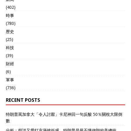
作战体系，运维成本将大幅
(402)
增加，且不利于体系化建设
時事
和作战。 在世界各国都追求
体系化作战的今天，仅靠繁
(780)
多的型号，单一的作战性
歷史
能，已无法在现代化战争中
取胜。就像5月7日的印巴空
(25)
战，印度空军之所以战败，
科技
被击落3架阵风战机，很大
(39)
程度上与印度空军复杂的体
系有关，无法融合成一套高
財經
效化的作战网络。巴基斯坦
(6)
却恰恰相反，这些年海军、
軍事
空军和陆军全面引进中国的
装备，在中国的帮助下建设
(736)
成一套小而精的作战体系，
各型装备之间实现互联互
RECENT POSTS
通，态势共享，将各自的优
势发挥出来，并在实战中证
特朗普罵加拿大「令人討厭」卡尼神回一句反酸 50％關稅大限倒
明巴基斯坦选择是成功的。
數
所以，对于埃及来说，采购
中国的歼10C战机一方面是
分析：想談又愛打充滿挫折感 特朗普是最不懂伊朗的美總統