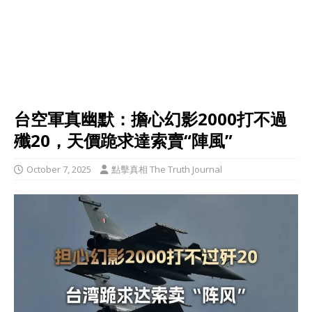
台空軍真幽默：擔心幻影2000打不過
殲20，天價跪求達索賣“陣風”
October 7, 2025
點擊真相 The Truth Journal