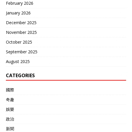
February 2026
机。 并在2018年底向俄罗
斯订购了24架苏-35SE，原
January 2026
计划2020年开始交付，
December 2025
2022年全部交付完毕，但后
来美国《以制裁反击美国敌
November 2025
人法案》作为要挟，要求埃
及必须放弃这批飞机，否则
October 2025
就要对埃及进行二级制裁，
September 2025
不得已埃及于2022年1月，
向俄罗斯支付违约金取消合
August 2025
同。埃及转而向法国采购了
54架阵风战机，美国的要挟
CATEGORIES
进一步降低了俄罗斯与埃及
的关系，进一步与欧美捆
绑。同时，这些年埃及也加
國際
强了与中国的经贸合作关
奇趣
系，军事上的沟通也越来越
多。 如今年的中埃“文明之
娛樂
鹰-2025”联合军演，中国空
军往返上万公里，横跨多个
政治
国家，空军派出歼-10C、
新聞
歼-10S、运-20、运油-20和