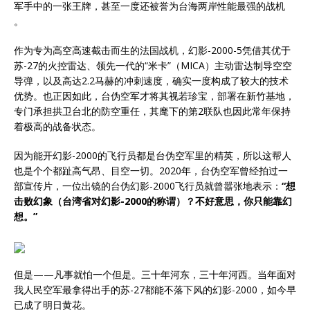
军手中的一张王牌，甚至一度还被誉为台海两岸性能最强的战机
。
作为专为高空高速截击而生的法国战机，幻影-2000-5凭借其优于
苏-27的火控雷达、领先一代的“米卡”（MICA）主动雷达制导空空
导弹，以及高达2.2马赫的冲刺速度，确实一度构成了较大的技术
优势。也正因如此，台伪空军才将其视若珍宝，部署在新竹基地，
专门承担拱卫台北的防空重任，其麾下的第2联队也因此常年保持
着极高的战备状态。
因为能开幻影-2000的飞行员都是台伪空军里的精英，所以这帮人
也是个个都趾高气昂、目空一切。2020年，台伪空军曾经拍过一
部宣传片，一位出镜的台伪幻影-2000飞行员就曾嚣张地表示：
“想
击败幻象（台湾省对幻影-2000的称谓）？不好意思，你只能靠幻
想。”
但是——凡事就怕一个但是。三十年河东，三十年河西。当年面对
我人民空军最拿得出手的苏-27都能不落下风的幻影-2000，如今早
已成了明日黄花。