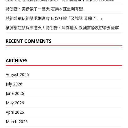
钱的问题，另外一方面是体
系的问题，除非埃及决心抛
特朗普：美伊談了一整天 霍爾木茲重開有望
弃法国、美国和俄罗斯的装
特朗普稱伊朗請求別進攻 伊媒狂噓「又說謊 又縮了！」
备，全面押注在中国现代化
的尖端武器上，否则只会增
被彈藥短缺報導惹火！特朗普：庫存龐大 叛國言論洩密者要坐牢
加负担，并不利于现代化建
设。 第三就是担心欧美的制
RECENT COMMENTS
裁，埃及是美国主要非北约
盟国，长期获得美国的军事
和经济援助。根据《维基百
科》统计的数据显示，自
ARCHIVES
1952年到2020年间，美国
已累计向埃及提供了830亿
August 2026
美元的经济和军事援助。所
以，埃及与欧美的关系长期
July 2026
以来一直非常密切，欧美已
成功将埃及与之捆绑。不
June 2026
过，长期以来埃及也一直致
May 2026
力于寻求与更多国家建立友
好合作关系，如与俄罗斯的
April 2026
关系同样密切，自2010年以
March 2026
来成功从俄罗斯引进了一批
S300防空系统和米格29战