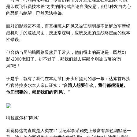
是印度飞行员技术差”之类的阿Q式言论自我安慰，但那种发自内心
的恐惧与绝望，已然无法掩饰。
面对幻影老迈不堪，而其接班人阵风又被证明明显不是解放军新锐
战机对手的尴尬局面，按正常逻辑，应该反思的是战略层面的根本
性错误。
但台伪当局的脑回路显然异于常人，他们得出的高论是：既然幻
影-2000老旧了、拼不过了，那我们就去买那个刚被击落的“阵
风”吧！
于是乎，就有了我们在本期节目开头所提到的那一幕：达索首席执
行官特拉皮尔本人亲口证实：
“台湾人想要什么，我们都很清楚。
他们想要的，就是我们的‘阵风’。”
特拉皮尔和“阵风”
我觉得这简直就是人类在21世纪军事采购史上最富有黑色幽默感一