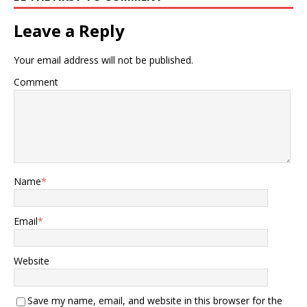
人意外。该报道中还列举了
放弃采购歼10C战机的几点
Leave a Reply
原因。 阿拉伯防务网站的报
道 首先是成本问题，尽管歼
Your email address will not be published.
10C战机具有极高的性价
比，外界预估的出口单机价
Comment
格仅为6000到7000万美
元，加上人员培训，后勤设
施建设与维护，武器弹药供
给，以及作战模式和武器的
选配等，综合价格大约在1
亿美元出头。但在该内容中
报道的则是，埃及采购40架
Name
*
歼10C战机，需要花费近80
亿美元，这还不包括长期运
行与维护的开支。这说明采
Email
*
购歼10C并要想形成战斗
力，花费的代价将大于1亿
美元，加上至少30年的使用
Website
运维和弹药开支费用，将远
超这个数字。 如果再需要配
套完整的作战体系，如预警
Save my name, email, and website in this browser for the