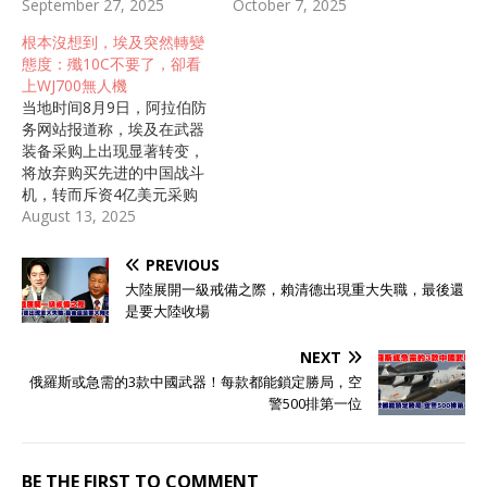
September 27, 2025
October 7, 2025
根本沒想到，埃及突然轉變
態度：殲10C不要了，卻看
上WJ700無人機
当地时间8月9日，阿拉伯防
务网站报道称，埃及在武器
装备采购上出现显著转变，
将放弃购买先进的中国战斗
机，转而斥资4亿美元采购
无人机。同时提到，埃及空
August 13, 2025
军原本将中国歼10C多用途
战机列为优先采购目标，特
PREVIOUS
别是在印巴冲突中表现出
大陸展開一級戒備之際，賴清德出現重大失職，最後還
色，成功击落阵风战机之
是要大陸收場
后，让埃及军方高层印象深
刻，从而推动与中国展开大
NEXT
批量采购的深入谈判，并传
俄羅斯或急需的3款中國武器！每款都能鎖定勝局，空
出采购40架的消息。但就在
警500排第一位
原本预计要宣布最终协议的
关键时刻，局势突然生变，
埃及将放弃从中国采购歼
10C战机，这一消息非常令
BE THE FIRST TO COMMENT