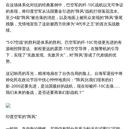
在这场体系化对抗的经典案例中，巴空军的歼-10C战机以无可争议
的表现，将印度空军从法国重金引进的“阵风”战机打得落花流水。
至少4架“阵风”被击落的消息，以及地面上被民众发现的“阵风”垂尾
残骸，无情地宣告了这款被西方吹捧为“4代半之王”的首次实战败
绩。
“5·07空战”的胜利是体系的胜利。巴空军的歼-10C凭借更先进的有
源相控阵雷达、射程更远的霹雳-15E空空导弹，在预警机的引导
下，实现了“先敌发现、先敌开火”，对“阵风”形成了代差级的优
势。
这记响亮的耳光，精准地扇在了台伪当局的脸上。台海军退役中将
帅化民在政论节目中忧心忡忡地质问：“‘阵风’比我们现有的幻
影-2000还要先进，是法国最好的战机，现在却被歼-10C击落……
我们未来的备战，是否还要再靠幻影战机？”
印度空军的“阵风”
一时间，岛内舆论哗然，尽管仍有部分井底之蛙还在试图以“可能