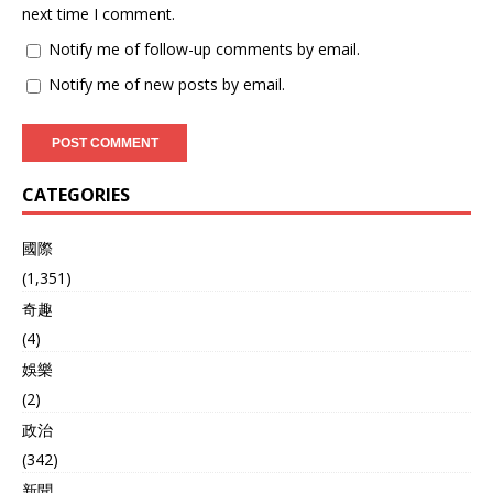
机、雷达系统和防空系统，
next time I comment.
价格还要更高。对于埃及来
说难以承受，埃及2025年的
Notify me of follow-up comments by email.
国防预算仅约45亿美元，采
Notify me of new posts by email.
购40架歼10C战机将一次性
花费近2年的军费开支，压
力较大。 第二是体系过于复
杂，埃及空军的现状除了没
有本土研制的战机以外，整
CATEGORIES
体印度空军类似，战机种类
繁多，来自不同国家。现装
备有218架美国的F16“战
國際
隼”战机，19架法国的“幻影
(1,351)
2000”战机，75架法国的幻
奇趣
影5战机，50架来自俄罗斯
的米格29战机，还订购了54
(4)
架“阵风”战机，埃及空军融
娛樂
合了俄罗斯、法国和美国三
个国家的战机，这些战机都
(2)
有自己完善的作战体系和后
政治
勤体系，本身就较为复杂。
(342)
如果埃及再向中国采购歼
10C战机，又得再建立一套
新聞