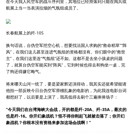
在今天我人民空军的战斗序列里，其地位已经滑落到只能在阅兵或
航展上当一当表演拉烟的气氛组成员了。
长春航展上的歼-10S
换句话说，台伪空军挖空心机，想要找法国人求购的“救命稻草”“阵
风”，在我们这儿甚至连进气氛组的资格都没有。你们眼中的“救世
主”，在我们这里连“气氛组”还不如。这都不是去坐小孩桌的问题
了，就算台伪空军能买到“阵风”，它到时候也得去和狗坐一桌，完
了狗还得嫌它晦气。
将来哪天山河一统了，要是梁家辉还演得动，我其实还挺希望能请
他拍一部反映今日台伪空军滑稽乱象的电影的，为此我连电影台词
都想好了，以后要是上演了，我高低得去刷个三遍捧捧场子：
“今天我们在台湾海峡大会战，开的都是歼-20A、歼-35A，最次的
也是歼-16。你开幻象战机？怪不得你刚起飞就被击落了；你开幻
象战机？你根本没有资格来参加这场会战啊！”