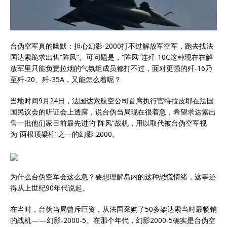
台伪空军真的幽默：担心幻影-2000打不过解放军空军，跑去找法
国达索跪求出售“阵风”。可问题是，“阵风”连歼-10C这种现在在解
放军里只能负责拉烟的气氛组成员都打不过，面对更强的歼-16乃
至歼-20、歼-35A，又能怎么着呢？
当地时间9月24日，法国达索航空公司首席执行官特拉皮耶在法国
国民议会的听证会上透露，说台伪当局现在很着急，希望求达索出
售一批他们家目前最先进的“阵风”战机，用以取代被台伪空军视
为“两根顶梁柱”之一的幻影-2000。
为什么台伪空军会这么急？要想理解岛内的这种恐慌情绪，这事还
得从上世纪90年代说起。
在当时，台伪当局曾斥巨资，从法国采购了50多架达索当时最畅销
的战机——幻影-2000-5。在那个年代，幻影2000-5确实是台伪空