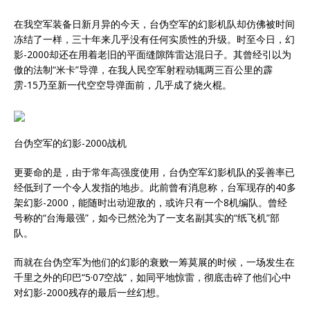
在我空军装备日新月异的今天，台伪空军的幻影机队却仿佛被时间
冻结了一样，三十年来几乎没有任何实质性的升级。时至今日，幻
影-2000却还在用着老旧的平面缝隙阵雷达混日子。其曾经引以为
傲的法制“米卡”导弹，在我人民空军射程动辄两三百公里的霹
雳-15乃至新一代空空导弹面前，几乎成了烧火棍。
台伪空军的幻影-2000战机
更要命的是，由于常年高强度使用，台伪空军幻影机队的妥善率已
经低到了一个令人发指的地步。此前曾有消息称，台军现存的40多
架幻影-2000，能随时出动迎敌的，或许只有一个8机编队。曾经
号称的“台海最强”，如今已然沦为了一支名副其实的“纸飞机”部
队。
而就在台伪空军为他们的幻影的衰败一筹莫展的时候，一场发生在
千里之外的印巴“5·07空战”，如同平地惊雷，彻底击碎了他们心中
对幻影-2000残存的最后一丝幻想。