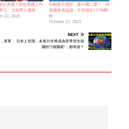
滾出美國？想在美國工作
特朗普又變卦，逼中國二選一：與
萬美元，大批華人遭殃
美國達成協議，不然就征157%關
r 22, 2025
稅
October 21, 2025
NEXT
時，美軍
日本人預測，未來35年將成為世界領先強
國的“5個國家”，都有誰？