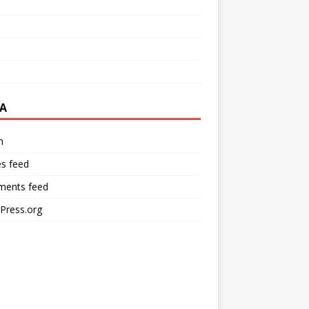
A
n
es feed
ents feed
Press.org