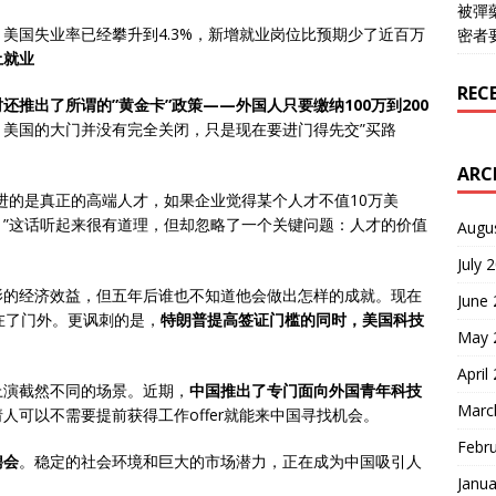
被彈
美国失业率已经攀升到4.3%，新增就业岗位比预期少了近百万
密者
土就业
REC
还推出了所谓的”黄金卡”政策——外国人只要缴纳100万到200
：美国的大门并没有完全关闭，只是现在要进门得先交”买路
ARC
进的是真正的高端人才，如果企业觉得某个人才不值10万美
”这话听起来很有道理，但却忽略了一个关键问题：人才的价值
Augu
July 
影的经济效益，但五年后谁也不知道他会做出怎样的成就。现在
June
在了门外。更讽刺的是，
特朗普提高签证门槛的同时，美国科技
May 
April
上演截然不同的场景。近期，
中国推出了专门面向外国青年科技
Marc
人可以不需要提前获得工作offer就能来中国寻找机会。
Febr
聘会
。稳定的社会环境和巨大的市场潜力，正在成为中国吸引人
Janua