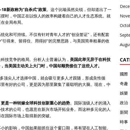
Dece
-1B新政称为”自杀式”政策
。这个比喻虽然尖锐，但却道出了一
Nove
摇摆时，中国正在以惊人的效率构建着自己的人才生态系统。就
正在全局布局。
Octo
统化和可持续。不仅有针对青年人才的”创业签证”，还有配套
Sept
”引得来、留得住、用得好”的完整思路，与美国简单粗暴的收
Augu
CAT
美科技竞争的格局。分析人士普遍认为，
美国此举无异于在科技
争，当美国主动关上大门时，中国却顺势接住了这些人才。
國際
更多顶尖人才选择中国，就会吸引更多人才跟随，形成良性循
奇趣
那里有好的公司，更是因为那里聚集了最聪明的大脑。现在，中
娛樂
政治
，更是一种转嫁全球
科技创新
重心的趋势
。国际顶级人才的涌入
心技术的公司，也愿意在新兴市场开拓业务。而这种多元化的人
新聞
而在国际市场上取得新的突破。
時事
不小的影响，中国如果能抓住这个窗口期，将有望在人工智能、