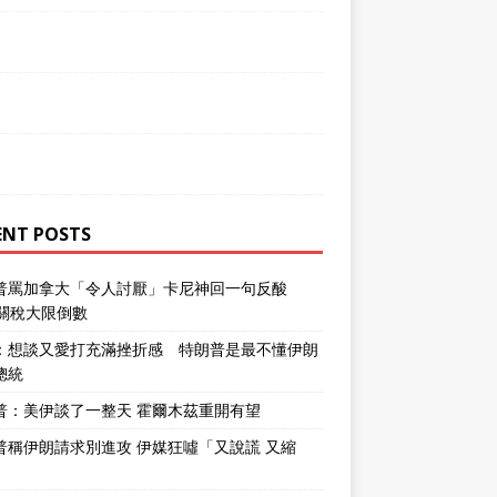
ENT POSTS
普罵加拿大「令人討厭」卡尼神回一句反酸
％關稅大限倒數
：想談又愛打充滿挫折感 特朗普是最不懂伊朗
總統
普：美伊談了一整天 霍爾木茲重開有望
普稱伊朗請求別進攻 伊媒狂噓「又說謊 又縮
」