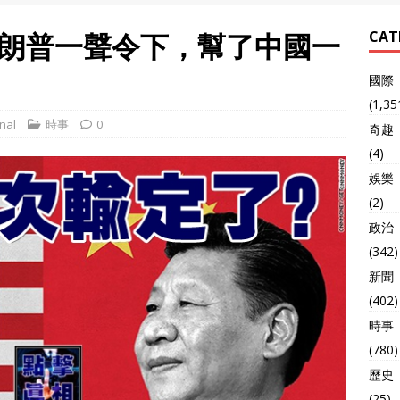
朗普一聲令下，幫了中國一
CAT
國際
(1,35
nal
時事
0
奇趣
(4)
娛樂
(2)
政治
(342)
新聞
(402)
時事
(780)
歷史
(25)