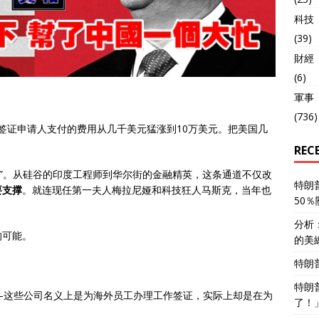
科技
(39)
財經
(6)
軍事
(736)
B签证申请人支付的费用从几千美元猛涨到10万美元。把美国几
REC
证”。从硅谷的印度工程师到华尔街的金融精英，这条通道不仅改
特朗
要支撑
。就连现任第一夫人梅拉尼娅和科技狂人马斯克，当年也
50
分析
的可能。
的美
特朗
特朗
—这些公司名义上是为海外员工办理工作签证，实际上却是在为
了！