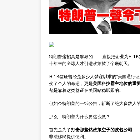
特朗普这招真是够狠的——直接把企业为H-1
十年来的全球人才引进政策掀了个底朝天。
H-1B签证曾经是多少人梦寐以求的”美国通行
变了个人的命运，更是
美国科技霸主地位的重
都是靠着这类签证在美国站稳脚跟的。
但如今特朗普的一纸公告，斩断了绝大多数人
那么，特朗普为什么要这么做？
首先是为了
打击那些钻政策空子的皮包公司
—
非法移民提供便利。