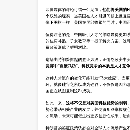
印度媒体的评论可谓一针见血，
他们将美国的H
个残酷的现实：当美国在人才引进问题上反复
像下围棋一样，美国在局部收紧的同时，中国
值得注意的是，中国吸引人才的策略显得更加系
的住房补贴、子女教育等一揽子解决方案。这种
费政策形成了鲜明对比。
这场由特朗普掀起的签证风波，正悄然改变中
竞赛中”自废武功”。科技竞争的本质是人才竞
这种人才流向的变化可能引发”马太效应”。当
环。就像硅谷之所以成为硅谷，不仅仅是因为
国正在试图复制这种成功。
如此一来，
这将不仅是对美国科技优势的削弱
势必带动相关产业的发展，并使得那些掌握核
才流动，未来可能催生出更多创新性成果，进
特朗普的签证政策势必会对全球人才流动产生