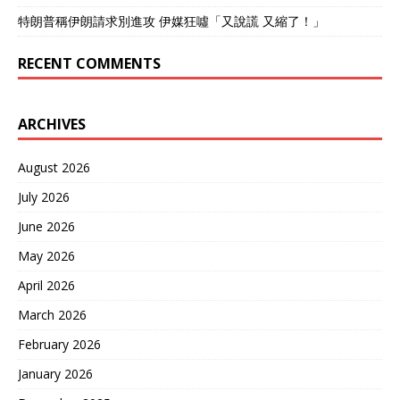
达5.2%。他们指出，印尼摆
交手段避免了核战争。他在
特朗普稱伊朗請求別進攻 伊媒狂噓「又說謊 又縮了！」
脱了传统单一经济模式，成
书中曾提到，世界秩序需要
功依靠港口与航运，整合东
靠力量平衡维持，而非一方
RECENT COMMENTS
南亚市场。 然而，印尼面临
压倒另一方。现如今，俄罗
的挑战依然不容忽视。雅加
斯现役核弹头超过1700枚，
达的劳资纠纷时有发生，因
朝鲜拥有几十枚核弹头，日
低工资引发的抗议事件频频
ARCHIVES
本虽无核武但具备快速发展
出现，教育水平的差异也限
潜力。这些国家都有其与美
制了高端产业的发展。正如
国对立的具体理由：俄罗斯
August 2026
卡特在报告中所言，印尼若
对北约东扩不满，朝鲜因制
能在发展与公平之间取得平
裁愤怒，日本想寻求更大独
July 2026
衡，未来定能成为亚洲经济
立性。中国则走的是改革开
的强劲支柱。 尼日利亚则位
June 2026
放和融入全球体系的道路，
列第六，象征着非洲的巨大
军力增长是为了保护自身利
May 2026
潜力。作为非洲最大的经济
益，而非对外挑衅。 话说回
体，尼日利亚拥有超过2.1亿
来，基辛格去世后，他的观
April 2026
的人口，石油出口占其GDP
点依然在外交圈影响深远。
March 2026
的30%。拉各斯的维多利亚
2023年11月29日，他在康
岛经历了从棚户区到高层建
涅狄格州的家中去世，葬礼
February 2026
筑鳞次栉比的飞跃，成为国
上聚集了多位美国政要。他
家转型的标志之一。 在
January 2026
留下的遗产提醒美国，不能
2020年代初，中国与欧盟共
把所有国家都视为敌人，尤