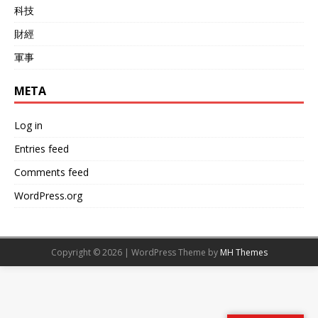
通过制裁，已达九次，但这
科技
然是隐患，拉各斯的公立学
不仅未能阻止朝鲜，反而让
校因资金短缺而停课的现象
它更加孤立并专注于军事发
財經
时有发生，街头失学儿童的
展。基辛格认为，这种行为
人数也高居不下。卡特认
軍事
更多是出于绝望的防御逻
为，尼日利亚的崛起关键在
辑，而非主动挑衅。 俄罗斯
于能否将庞大的石油财富转
的核三位一体——陆基导
META
化为更广泛民众的经济红
弹、海基核潜艇和空基核武
利。 德国的工业与经济潜力
器，都在不断升级。其最新
Log in
德国在这一名单中位列第
的萨尔马特导弹能携带多个
五，凭借其强大的工业力量
弹头，精度极高。自1999年
Entries feed
和在欧盟中的领导地位，德
波兰加入北约，到2004年波
国的出口额占GDP的47%，
Comments feed
罗的海国家加入，俄罗斯感
机械制造及汽车行业均居于
到被步步紧逼，安全缓冲区
WordPress.org
全球领先地位。在慕尼黑的
被逐渐侵蚀。 日本的右翼势
宝马工厂，生产效率名列世
力自安倍时代开始持续壮
界前茅，而2024年即将推出
大，修宪势力在议会拥有优
的全电动SUV系列也亮相在
势。2022年选举后，自民党
Copyright © 2026 | WordPress Theme by
MH Themes
全球市场。 德国在科技领域
掌控参议院，积极推动将自
的投入同样不可小觑，预计
卫队写入宪法第九条。日本
到2025年，5G网络的覆盖
在科技上具备制造精度极高
率将高达98%，在人工智能
的固体燃料导弹能力。一旦
领域的研究经费在欧洲当中
美日盟友关系破裂，日本很