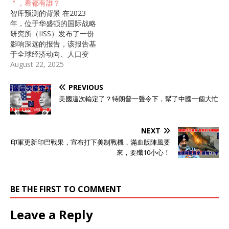
＂，看都有誰？
络上立刻炸开了锅，许多人
智库预测的背景 在2023
纷纷猜测他究竟指的是哪几
年，位于华盛顿的国际战略
个国家，为何会这样断言。
研究所（IISS）发布了一份
基辛格可不是随便说话的
影响深远的报告，该报告基
人，他从尼克松时代起就在
于全球经济动向、人口变
美国国务院和国家安全顾问
化、军事力量的部署及地缘
August 22, 2025
职位上操盘过诸多重大外交
政治的演化，提炼出七个有
事务，他的话虽有人觉得有
望在2045年掌控全球事务的
PREVIOUS
些陈旧，但毕竟有分量，值
国家。这份名单的形成正值
得认真聆听他的分析。
美國這次輸定了？特朗普一聲令下，幫了中國一個大忙
全球力量格局发生剧烈变革
2023年5月27日，基辛格迎
的关键时期。 进入2020年
来了他的100岁生日。在接
代初，新冠疫情如同一面镜
受采访时，他谈到了全球冲
NEXT
子，清晰地折射出各国在应
突的风险，尤其是大国之间
印軍更新印巴戰果，宣布打下美制戰機，滿血版陣風要
对危机时的治理能力差距。
如何避免全面战争。他的判
來，要殲10小心！
在此背景下，美中之间的贸
断是，敢打美国本土的只有
易摩擦不断加剧，带来了激
朝鲜、俄罗斯和日本这三个
烈的经济竞争，而同时，欧
国家，而中国则被他排除在
洲面临的能源危机也显著突
BE THE FIRST TO COMMENT
外。基辛格选这三国，主要
显了资源掌控的重要性。与
依据是它们之间的历史恩
此同时，越来越多的新兴经
怨、军事实力以及战略心
Leave a Reply
济体逐渐崛起，世界不再是
态。 朝鲜和美国的矛盾已有
以西方国家为唯一主角的舞