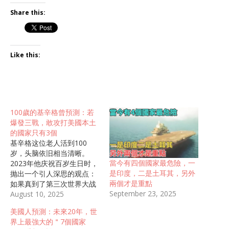
Share this:
Like this:
100歲的基辛格曾預測：若
爆發三戰，敢攻打美國本土
的國家只有3個
基辛格这位老人活到100
岁，头脑依旧相当清晰。
當今有四個國家最危險，一
2023年他庆祝百岁生日时，
是印度，二是土耳其，另外
抛出一个引人深思的观点：
兩個才是重點
如果真到了第三次世界大战
September 23, 2025
爆发的地步，全世界大概只
August 10, 2025
有三个国家敢直接攻击美国
美國人預測：未來20年，世
本土，其他国家估计都会三
界上最強大的＂7個國家
思而后行。这番话一出，网