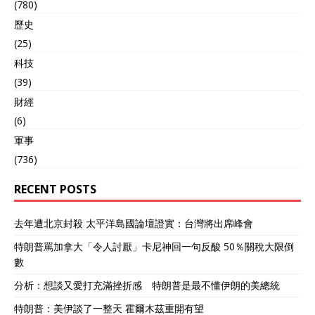
家。雅加达至万隆的高铁项
(780)
中国为何没被列入这三个国
目建成，标志着中国对印尼
家？基辛格曾多次访华，对
歷史
基础设施投资的长远影响。
中国政策十分熟悉。他指
与此同时，中国的高污染、
(25)
出，中国军费占GDP比例相
低端产业开始向外迁移，东
对较低，约为1.3%，且其核
科技
南亚地区成为新的承接地。
政策是不首先使用核武器。
(39)
印尼的工业园区也迅速扩
中国发展航母和导弹主要是
展，吸引了大量外商投资，
財經
防御南海及台海地区。中国
尤其在纺织和电子组装行业
经济与全球高度融合，海外
(6)
表现突出。预计到2024年，
投资数万亿美元，战争只会
軍事
印尼的港口吞吐量将居于全
让自己遭受巨大损失。基辛
球前列，位于巴厘岛和爪哇
(736)
格认为，中国追求的是经济
岛的货运码头将成为区域贸
发展，而非同归于尽的军事
易的关键枢纽。印尼政府也
对抗。他特别提醒，大国之
RECENT POSTS
出台了一系列政策，提供外
间要避免陷入安全困境，防
资税优惠政策，简化外企的
止互相猜忌升级成军事冲
去年遭北京封殺 太平洋島國論壇證實：台灣將出席峰會
审批流程，从而有效促进了
突，尤其是在核武时代，任
外商投资。此外，针对职业
何误判都可能带来灾难。 基
特朗普罵加拿大「令人討厭」卡尼神回一句反酸 50％關稅大限倒
教育的研发项目帮助数百万
辛格的这个预测并非空穴来
數
年轻工人进入工厂劳动力市
风，而是基于他多年目睹的
场。专家团队预测，到2025
分析：想談又愛打充滿挫折感 特朗普是最不懂伊朗的美總統
大国博弈经验。比如冷战时
年，印尼的GDP将首次突破
期，美苏双方都手握核武
特朗普：美伊談了一整天 霍爾木茲重開有望
1.5万亿美元，预计其增速将
器，互相威胁，但最终靠外