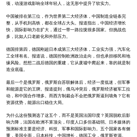
项，动漫游戏影响全球年轻人，这无形中提升了软实力。
中国被排在第三位，作为世界第二大经济体，中国制造业链条完
整，从手机到高铁，都在全球占大头。报道指出，中国经济增长
快，国际影响力在扩大，通过一带一路拉拢很多国家。但挑战也
多，比如人口老龄化和外部压力。
德国排第四，德国刚超日本成第三大经济体，工业实力强，汽车化
工全球有名。报道说，德国控制欧洲政治走向，但也承担移民和地
缘风险。想想二战后德国的重建，它从废墟中爬起来，靠的就是制
造业底蕴。
最后一个是俄罗斯，俄罗斯自苏联解体后，经济一度低迷，但军事
和能源是它的王牌。报道提到，俄乌冲突后，俄罗斯经济被军工拉
动，和中国合作增多。而西方制裁会不会把俄罗斯逼到墙角？它有
资源优势，能源出口稳住大局。
为什么这份预测选了这五个，而不是英国法国印度？英国脱欧后影
响力降，法国在欧洲不算顶尖，印度人口多但基础弱。日本媒体的
预测标准主要是经济、科技、军事和国际影响力。五个国家各有侧
重，美国全面，日本科技，中国增长，德国工业，俄罗斯资源。