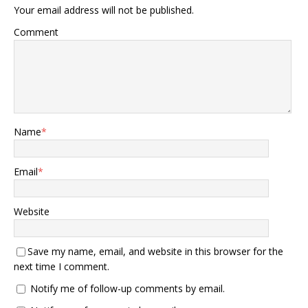
70多年，始于1950年的朝鲜
Your email address will not be published.
台。 中国的高铁网络迅猛发
战争。那时，美国带领联合
展，印尼的工业园区蓬勃兴
国军大规模轰炸了朝鲜北
Comment
起，尼日利亚的科技初创企
部，战争结束后又在韩国驻
业也遍地开花，这些都在深
军，对朝鲜实施持续的经济
刻重塑全球经济结构。尽管
制裁。朝鲜发展核武器主要
美国依旧是唯独的超级大
是为了自卫，到2023年，他
国，且在科技和军事领域具
们已多次试射洲际导弹，理
有明显优势，但面临的债务
论上能够威胁到美国西海
危机和国内分裂的挑战，让
岸。基辛格认为，朝鲜长期
Name
*
其全球霸权显得愈发脆弱。
被国际封锁和孤立，若世界
在这多极化发展的未来，各
陷入大战混乱，朝鲜可能会
国将如何争夺巅峰的位置？
放手一搏，赌上一切，因为
Email
*
七强的逻辑与潜力 根据
对他们而言，现状已十分严
2023年的全球GDP排名，美
峻。 俄罗斯则是美国的老对
国、中国、日本、德国和印
手。冷战期间，美苏展开了
Website
度在前列崭露头角，但新兴
激烈的军备竞赛，古巴导弹
市场的增长速度却让人不由
危机差点导致直接冲突。如
自主地侧目不已。印度尼西
今，北约不断东扩，俄罗斯
Save my name, email, and website in this browser for the
亚的GDP增长保持在5%以
觉得自己的安全空间被不断
next time I comment.
上，尼日利亚的石油出口也
压缩，2022年乌克兰冲突就
不断攀升，这些异常亮眼的
Notify me of follow-up comments by email.
是这紧张局势的导火索。俄
数据成为对七强国预测的重
罗斯拥有大量核武器，包括