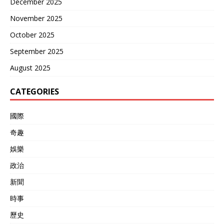
December 2025
同推动的援建项目，为尼日
其是中国，双方需要学会共
利亚提供了现代化的电力和
存共荣。 到了2024年和
November 2025
铁路网络。预计到2024年，
2025年，全球局势虽然依旧
拉各斯科技园区将吸引包括
October 2025
复杂，但并无根本性变化。
谷歌和微软在内的大型企业
乌克兰冲突仍在持续，台海
September 2025
投资，初创企业的数量激
局势紧张，但中美贸易额依
增。此外，尼日利亚政府的
然保持高位。2025年7月，
August 2025
行政效率也在逐步提升，
日本参议院选举中，自民党
2023年展开的反腐行动清除
推动修宪，国防预算提升至
CATEGORIES
了不少官僚障碍，赢得了民
GDP的2%，这似乎验证了
众的支持。 军事稳定也是尼
基辛格对日本的担忧。朝鲜
日利亚的一大优势，政府在
核试验持续，俄罗斯的核力
國際
外国援助的支持下，加强了
量也在现代化更新。中国的
奇趣
军队建设，基本剿灭了境内
军费保持稳定，继续强调和
反叛力量。预计到2025年，
平发展。 细究这些国家为何
娛樂
尼日利亚的军费将位居非洲
具备这种潜力，朝鲜的导弹
第一，海军巡逻船的投入旨
政治
技术发展尤为突出。自2006
在保障几内亚湾物流运输安
年首次核试验以来，到2017
新聞
全。卡特的团队预测，尼日
年实现洲际导弹试射，射程
利亚可能会成为西非的贸易
逐步延伸，足以覆盖如洛杉
時事
枢纽，并更有可能引领非洲
矶等美国重要城市。联合国
经济共同体的形成。然而，
歷史
安理会多次针对朝鲜核项目
腐败问题和教育资源不足仍