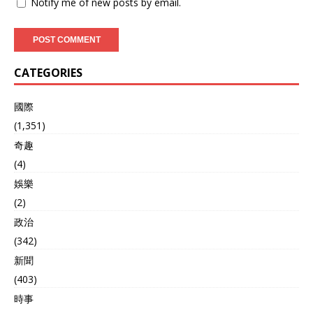
Notify me of new posts by email.
要基石。卡特强调，人口红
洲际导弹和核潜艇，能够直
利、自然资源禀赋和有效的
接威胁美国本土。基辛格认
治理能力，都是决定国家未
为，俄罗斯有足够的底气和
来命运的关键因素。他曾在
能力与美国硬碰硬，因为它
众多公开演讲中提到，在20
继承了苏联庞大的核武库，
CATEGORIES
年前，没人能预料中国会如
双方都具备相互毁灭的能
此急速地赶上如今，类似的
力。 说到日本，可能让人感
奇迹极有可能在其他国家重
國際
到意外——毕竟它是美国的
现。 这份关于未来的名单一
盟友，二战后靠美国的扶持
(1,351)
经发布，便引发了全球范围
重建国家，且美军仍驻扎在
奇趣
内的热烈讨论。雅加达的媒
日本。然而，基辛格提到了
体称这是“印尼的机遇”，拉
(4)
日本特有的历史文化，像战
各斯的广播讨论着“非洲的希
国时代的“下克上”精神，即
娛樂
望”，柏林的报纸则热议德国
下层阶级翻身争权的传统。
在欧盟中的重要角色。 印尼
(2)
他观察到日本右翼势力正在
与尼日利亚的崛起 此次名单
崛起，推动修宪，将自卫队
政治
中，印尼位列第七，原因主
改组为真正的国防军。日本
(342)
要在于其庞大且年轻的人口
科技实力强劲，能制造先进
以及地理位置上的巨大优
新聞
导弹。在全球局势混乱时，
势。到2023年，印尼的人口
日本可能会借机摆脱美国的
(403)
已经达到了2.7亿，劳动力成
控制，甚至率先采取行动对
時事
本依然远低于许多西方国
驻日美军基地发动攻击。 那