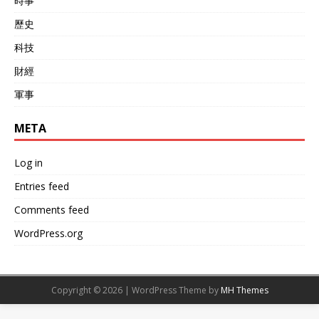
時事
歷史
科技
財經
軍事
META
Log in
Entries feed
Comments feed
WordPress.org
Copyright © 2026 | WordPress Theme by
MH Themes