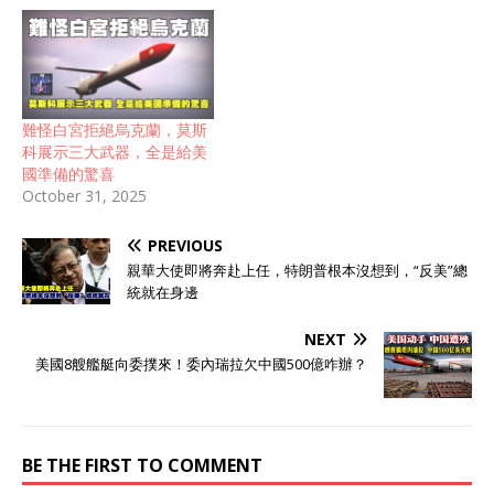
難怪白宮拒絕烏克蘭，莫斯
科展示三大武器，全是給美
國準備的驚喜
October 31, 2025
PREVIOUS
親華大使即將奔赴上任，特朗普根本沒想到，“反美”總
統就在身邊
NEXT
美國8艘艦艇向委撲來！委內瑞拉欠中國500億咋辦？
BE THE FIRST TO COMMENT