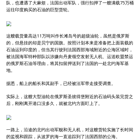
队，也遭遇了大麻烦，法国出动军队，强行扣押了一艘满载75万桶
运往印度购买的石油的巨型货轮。
这艘载货量高达11万吨叫作长滩岛号的超级油轮，虽然是俄罗斯
的，但悬挂的却是贝宁的国旗。按照计划本来是准备把上面装载的
石油运到印度的，但当其行驶到法国西部海域附近的公海区域时，
被法国海军特种部队以涉嫌向丹麦领空发射无人机、运送欧盟禁运
的俄罗斯石油等理由，将其扣留押送到了法国的一处北约海军基
地。
据悉，船上的船长和其副手，已经被法军带走接受调查。
实际上，这艘大型油轮在俄罗斯圣彼得堡附近的石油码头装完货之
后，刚刚离开港口没多久，就被北约方面盯上了。
一路上，沿途的北约出动军舰和无人机，对这艘货轮实施了长时间
的监视和跟踪，从波罗的海一直追踪到了法国西部的公海。