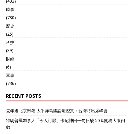
(403)
時事
(780)
歷史
(25)
科技
(39)
財經
(6)
軍事
(736)
RECENT POSTS
去年遭北京封殺 太平洋島國論壇證實：台灣將出席峰會
特朗普罵加拿大「令人討厭」卡尼神回一句反酸 50％關稅大限倒
數