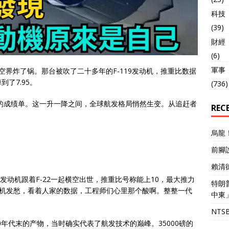
科技
(39)
財經
(6)
軍事
空界炸了锅。那台被吹了二十多年的F-119发动机，推重比数据
了7.95。
(736)
0的成绩单。这一升一降之间，全球航发格局悄然生变。从追赶者
REC
烏龍
前腳
賴清
台发动机跟着F-22一起横空出世，推重比号称能上10，最大推力
特朗
发动机发愁，看着人家的数据，工程师们心里那个酸啊。整整一代
中東
NT
80年代末的产物，当时确实代表了航发技术的巅峰。35000磅的