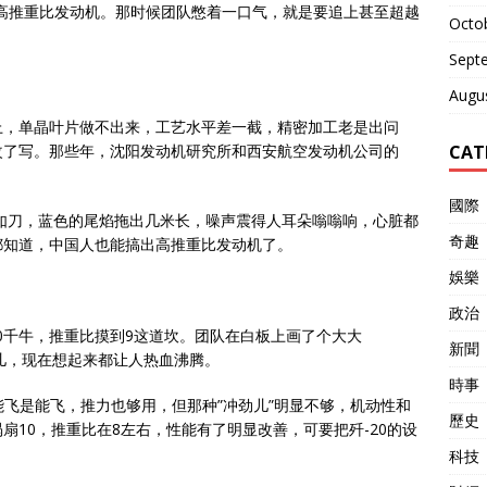
高推重比发动机。那时候团队憋着一口气，就是要追上甚至超越
Octo
Sept
Augu
上，单晶叶片做不出来，工艺水平差一截，精密加工老是出问
CAT
改了写。那些年，沈阳发动机研究所和西安航空发动机公司的
國際
焰如刀，蓝色的尾焰拖出几米长，噪声震得人耳朵嗡嗡响，心脏都
奇趣
都知道，中国人也能搞出高推重比发动机了。
娛樂
政治
60千牛，推重比摸到9这道坎。团队在白板上画了个大大
新聞
劲儿，现在想起来都让人热血沸腾。
時事
1F。能飞是能飞，推力也够用，但那种”冲劲儿”明显不够，机动性和
歷史
扇10，推重比在8左右，性能有了明显改善，可要把歼-20的设
科技