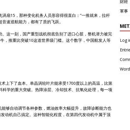
財經
軍事
试飞涡扇15，那种变化机务人员形容得很直白：”一推就来，拉杆
超音速巡航能力，都有了质的飞跃。
MET
首飞成功。这一刻，国产重型战机彻底告别了进口心脏，整机潜力被完
Log i
千牛，推重比突破10这道世界级门槛。这个数字，中国航发人等
Entri
Comm
Word
技术上下了血本。单晶涡轮叶片能承受1700度以上的高温，比第
是材料科学的重大突破。热障涂层、冷却技术、抗氧化处理，每一项
动机能够自动调节各种参数，燃油效率大幅提升，故障诊断能力也
情发动机自己搞定。这种智能化程度，在第四代发动机中属于顶