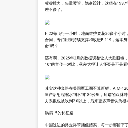
标称推力，矢量喷管，隐身设计，这些在1997
差不多了。
F-22每飞行一小时，地面维护要花30多个小
合同，专门用来持续支撑和改进F-119，这本
命”吗？
还有啊，2025年2月的数据调整让人大跌眼镜，F
10″的宣传一对比，落差大得让人怀疑是不是看
其实这种套路在美国军工圈不算新鲜，AIM-1
量产后射程缩水到不到180公里，所谓的双脉冲
力系数也被吹到2.0以上，后来更多声音认为
涡扇15的长征路
中国这边的路走得笨拙但踏实，每一步都留下了血