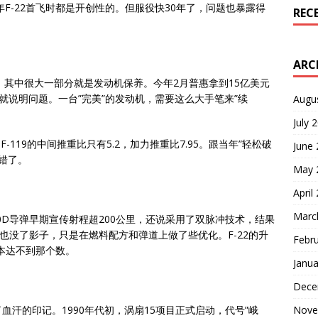
年F-22首飞时都是开创性的。但服役快30年了，问题也暴露得
REC
ARC
时，其中很大一部分就是发动机保养。今年2月普惠拿到15亿美元
身就说明问题。一台”完美”的发动机，需要这么大手笔来”续
Augu
July 
-119的中间推重比只有5.2，加力推重比7.95。跟当年”轻松破
June
错了。
May 
April
Marc
20D导弹早期宣传射程超200公里，还说采用了双脉冲技术，结果
也没了影子，只是在燃料配方和弹道上做了些优化。F-22的升
Febr
根本达不到那个数。
Janua
Dece
Nove
汗的印记。1990年代初，涡扇15项目正式启动，代号”峨