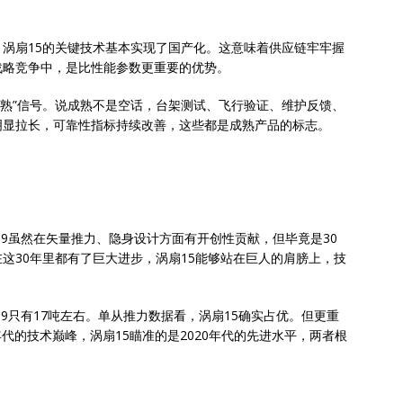
涡扇15的关键技术基本实现了国产化。这意味着供应链牢牢握
战略竞争中，是比性能参数更重要的优势。
术成熟”信号。说成熟不是空话，台架测试、飞行验证、维护反馈、
明显拉长，可靠性指标持续改善，这些都是成熟产品的标志。
-119虽然在矢量推力、隐身设计方面有开创性贡献，但毕竟是30
这30年里都有了巨大进步，涡扇15能够站在巨人的肩膀上，技
-119只有17吨左右。单从推力数据看，涡扇15确实占优。但更重
0年代的技术巅峰，涡扇15瞄准的是2020年代的先进水平，两者根