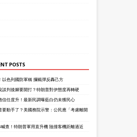
ENT POSTS
！以色列國防軍稱 攔截彈反轟己方
說談判後腳要開打？特朗普對伊態度再轉硬
德信任度升！最新民調曝藍白仍未獲民心
普要動手了？美國務院示警：公民應「考慮離開
」
SB喊查！特朗普軍用直升機 險撞客機距離過近