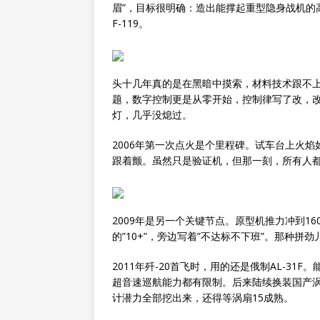
眉”，目标很明确：造出能撑起重型隐身战机的
F-119。
头十几年真的是在黑暗中摸索，材料技术跟不
题，数字控制更是从零开始，控制律写了改，
灯，几乎没熄过。
2006年第一次点火是个里程碑。试车台上火
跟着颤。虽然只是验证机，但那一刻，所有人
2009年是另一个关键节点。原型机推力冲到1
的”10+”，旁边写着”不达标不下班”。那种拼
2011年歼-20首飞时，用的还是俄制AL-3
超音速巡航能力都有限制。后来陆续换装国产涡
计潜力全部挖出来，还得等涡扇15成熟。