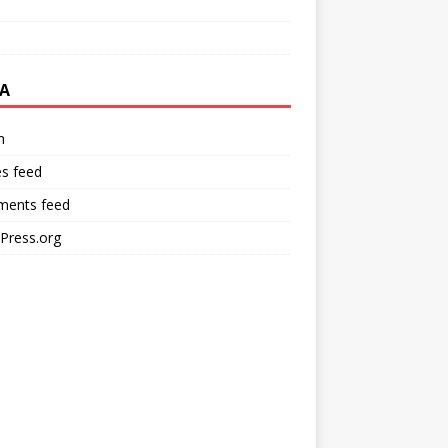
A
n
es feed
ents feed
Press.org