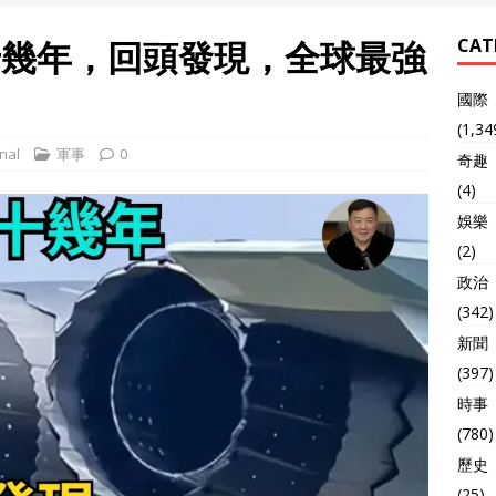
十幾年，回頭發現，全球最強
CAT
國際
(1,34
nal
軍事
0
奇趣
(4)
娛樂
(2)
政治
(342)
新聞
(397)
時事
(780)
歷史
(25)