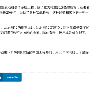
航空发动机是个系统工程，除了推力推重比这些硬指标，还要看
9服役20多年，经历了各种实战检验，这种经验积累不是一朝一
从涡扇10的推重比8，到涡扇15突破10，这不仅仅是数字的
师盯着”彼岸”方向画的地图，现在看来，彼岸或许就在脚下。
被F-119参数震撼的中国工程师们，用30年时间给出了最好
LinkedIn