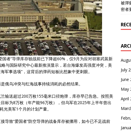
被彈
密者
REC
ARC
爱国者”导弹库存较战前已下降超60%，仅9月为应对胡塞武装新
Augu
战略与国际研究中心最新推演显示，若台海爆发高强度冲突，美
July 
台海军事选项”，这背后的弹药短板比想象中更刺眼。
June
而是俄乌冲突与红海战事持续消耗的必然结果。
May 
兰输送超过200万枚155毫米口径炮弹，库存早已告急。按照美
April
量目标为8万枚（年产能96万枚），但乌军在2025年上半年曾出
Marc
就耗光美军1个月的计划产量。
Febr
接导致“爱国者”防空导弹的战备库存被挪用，如今已不足战前
Janua