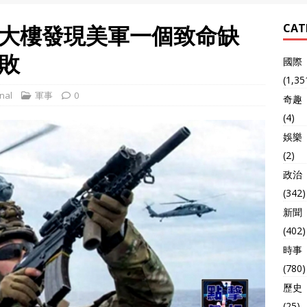
大樓發現美軍一個致命缺
CAT
敗
國際
(1,35
nal
軍事
0
奇趣
(4)
娛樂
(2)
政治
(342)
新聞
(402)
時事
(780)
歷史
(25)