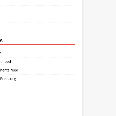
A
n
es feed
ents feed
Press.org