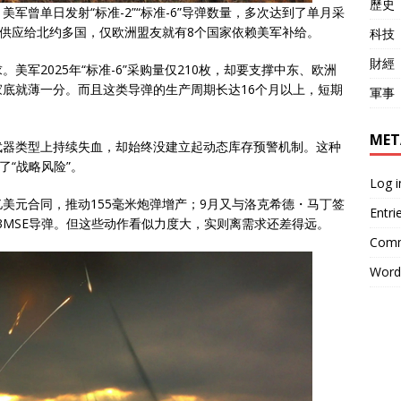
歷史
军曾单日发射“标准-2”“标准-6”导弹数量，多次达到了单月采
要供应给北约多国，仅欧洲盟友就有8个国家依赖美军补给。
科技
財經
军2025年“标准-6”采购量仅210枚，却要支撑中东、欧洲
底就薄一分。而且这类导弹的生产周期长达16个月以上，短期
軍事
MET
武器类型上持续失血，却始终没建立起动态库存预警机制。这种
了“战略风险”。
Log i
5亿美元合同，推动155毫米炮弹增产；9月又与洛克希德・马丁签
Entri
AC-3MSE导弹。但这些动作看似力度大，实则离需求还差得远。
Comm
Word