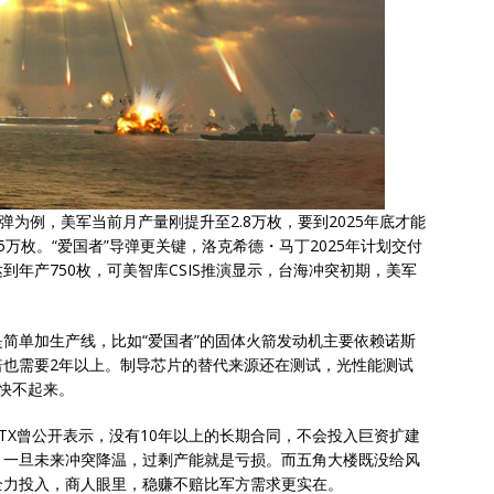
弹为例，美军当前月产量刚提升至2.8万枚，要到2025年底才能
万枚。“爱国者”导弹更关键，洛克希德・马丁2025年计划交付
达到年产750枚，可美智库CSIS推演显示，台海冲突初期，美军
简单加生产线，比如“爱国者”的固体火箭发动机主要依赖诺斯
倍也需要2年以上。制导芯片的替代来源还在测试，光性能测试
快不起来。
TX曾公开表示，没有10年以上的长期合同，不会投入巨资扩建
，一旦未来冲突降温，过剩产能就是亏损。而五角大楼既没给风
全力投入，商人眼里，稳赚不赔比军方需求更实在。