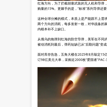
红海方向，为了拦截胡塞武装的无人机和导弹，美
购量的15%。更棘手的是，“标准”系列导弹还
这种全球分摊的模式，本质上是产能跟不上需求。美
两个方向的消耗，每多发射一枚，对华战备的家
内根本补不上缺口。
从俄乌的炮弹到红海的防空导弹，美军在不同
被动消耗到最后，弹药短缺已从“后勤问题”变成
面对库存告急，五角大楼在2025年8月敲定1
订98亿美元大单，采购近2000枚“爱国者”P