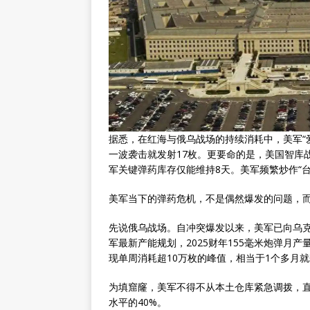
据悉，在红海与俄乌战场的持续消耗中，美军“
一波袭击就发射17枚。更要命的是，美国智库
军关键弹药库存仅能维持8天。美军频繁炒作“
美军当下的弹药危机，不是偶然爆发的问题，
先说俄乌战场。自冲突爆发以来，美军已向乌克
军最新产能规划，2025财年155毫米炮弹月产
现单周消耗超10万枚的峰值，相当于1个多月
为填窟窿，美军不得不从本土仓库紧急调拨，直
水平的40%。