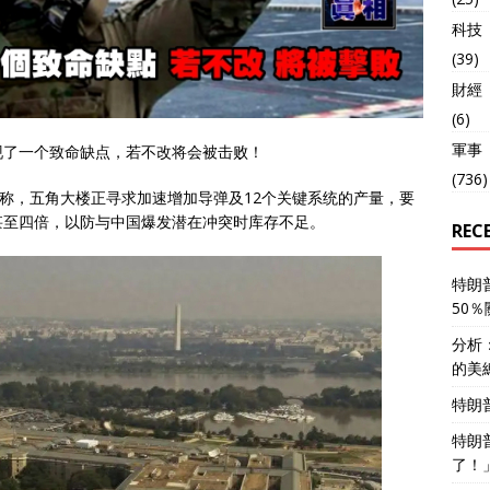
科技
(39)
財經
(6)
軍事
现了一个致命缺点，若不改将会被击败！
(736)
话称，五角大楼正寻求加速增加导弹及12个关键系统的产量，要
甚至四倍，以防与中国爆发潜在冲突时库存不足。
REC
特朗
50
分析
的美
特朗
特朗
了！