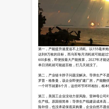
第一，产能提升速度追不上消耗。以155毫米炮
达到8万枚的目标，而乌军每月消耗就可能超过5
600多枚，即便按最大产能推算，2027年才能
单日消耗就可能超百枚，打几天就没了。
第二，产业链卡脖子问题没解决。导弹生产不是
罗普・格鲁曼，该企业即便扩建厂房，产能翻
一个环节就要6个月，这些环节环环相扣，根本
第三，美国工企业没动力冒风险。雷神母公司R
生产线。原因很简单：导弹生产线建设成本高
险补偿，也没承诺保底采购量，企业自然不愿