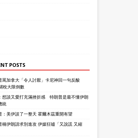
ENT POSTS
普罵加拿大「令人討厭」卡尼神回一句反酸
％關稅大限倒數
：想談又愛打充滿挫折感 特朗普是最不懂伊朗
總統
普：美伊談了一整天 霍爾木茲重開有望
普稱伊朗請求別進攻 伊媒狂噓「又說謊 又縮
」