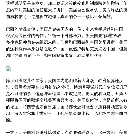
这样说明显是在抢功。加上签证政策的变化和制裁豁免的撤销，印
度内部对美国的信任度大打折扣。美媒自己也承认，美方释放的所
谓积极信号不过是糖衣炮弹，真正的条件一条比一条苛刻。
巴西的情况类似，巴西是金砖国家的一员，本来希望通过和中国、
俄罗斯等伙伴的合作，平衡一下外部压力。但美国要“修理”巴西，
多少也是冲着金砖组织来的。印度和巴西都和中国关系紧密，美国
的这种操作本身就是在敲打中国。虽然卢特尼克没点名中国，但意
思已经很明显：你们和中国站得太近，就要承担代价。
除了盯着这几个国家，美国国内也面临着大麻烦。政府预算还没
过，眼看着就要在10月初陷入停摆。特朗普要说服民主党议员几乎
是不可能的事，这意味着停摆几乎成定局。更大的看点是，五角大
楼即将召开的那场全球美军将领大会。美国媒体说，这是前所未有
的场面，特朗普会亲自出席，国防部长还可能要求所有将领宣誓效
忠。有人拿它和上世纪三十年代的集会做比较，形容场面紧张而危
险。
一方面，美国对外继续搞强硬，点名要修理别人；另一方面，美国