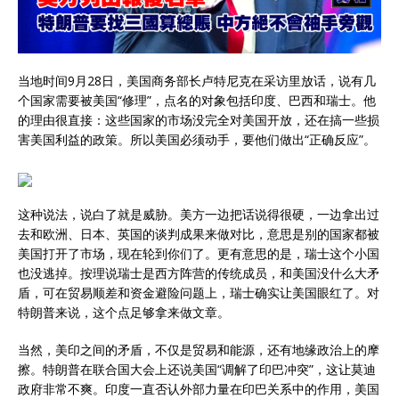
当地时间9月28日，美国商务部长卢特尼克在采访里放话，说有几
个国家需要被美国“修理”，点名的对象包括印度、巴西和瑞士。他
的理由很直接：这些国家的市场没完全对美国开放，还在搞一些损
害美国利益的政策。所以美国必须动手，要他们做出“正确反应”。
这种说法，说白了就是威胁。美方一边把话说得很硬，一边拿出过
去和欧洲、日本、英国的谈判成果来做对比，意思是别的国家都被
美国打开了市场，现在轮到你们了。更有意思的是，瑞士这个小国
也没逃掉。按理说瑞士是西方阵营的传统成员，和美国没什么大矛
盾，可在贸易顺差和资金避险问题上，瑞士确实让美国眼红了。对
特朗普来说，这个点足够拿来做文章。
当然，美印之间的矛盾，不仅是贸易和能源，还有地缘政治上的摩
擦。特朗普在联合国大会上还说美国“调解了印巴冲突”，这让莫迪
政府非常不爽。印度一直否认外部力量在印巴关系中的作用，美国