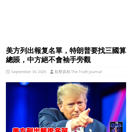
美方列出報复名單，特朗普要找三國算
總賬，中方絕不會袖手旁觀
September 30, 2025
點擊真相 The Truth Journal