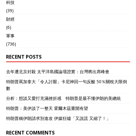
科技
(39)
財經
(6)
軍事
(736)
RECENT POSTS
去年遭北京封殺 太平洋島國論壇證實：台灣將出席峰會
特朗普罵加拿大「令人討厭」卡尼神回一句反酸 50％關稅大限倒
數
分析：想談又愛打充滿挫折感 特朗普是最不懂伊朗的美總統
特朗普：美伊談了一整天 霍爾木茲重開有望
特朗普稱伊朗請求別進攻 伊媒狂噓「又說謊 又縮了！」
RECENT COMMENTS