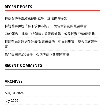
RECENT POSTS
特朗普傳考慮結束伊朗戰爭 退場條件曝光
特朗普轟伊朗「私下求和不認」 警告斬首前給最後機會
CBO報告：建造「特朗普」級戰艦艦隊 或需耗資2750億美元
特朗普民調跌到生涯最低 幕僚爆他「拒面對現實」整天沉迷這些
事
除非美國滿足6條件 否則伊朗不會重開霍峽
RECENT COMMENTS
ARCHIVES
August 2026
July 2026