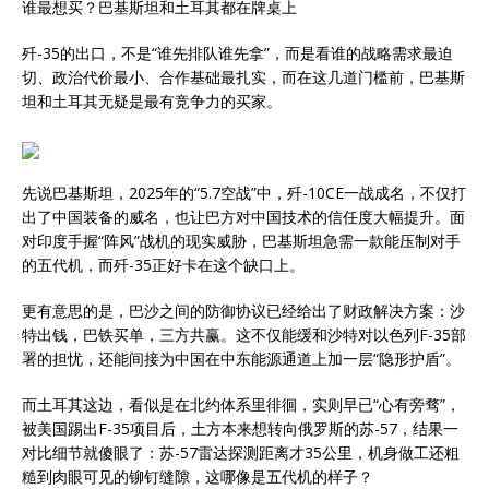
谁最想买？巴基斯坦和土耳其都在牌桌上
歼-35的出口，不是“谁先排队谁先拿”，而是看谁的战略需求最迫
切、政治代价最小、合作基础最扎实，而在这几道门槛前，巴基斯
坦和土耳其无疑是最有竞争力的买家。
先说巴基斯坦，2025年的“5.7空战”中，歼-10CE一战成名，不仅打
出了中国装备的威名，也让巴方对中国技术的信任度大幅提升。面
对印度手握“阵风”战机的现实威胁，巴基斯坦急需一款能压制对手
的五代机，而歼-35正好卡在这个缺口上。
更有意思的是，巴沙之间的防御协议已经给出了财政解决方案：沙
特出钱，巴铁买单，三方共赢。这不仅能缓和沙特对以色列F-35部
署的担忧，还能间接为中国在中东能源通道上加一层“隐形护盾”。
而土耳其这边，看似是在北约体系里徘徊，实则早已“心有旁骛”，
被美国踢出F-35项目后，土方本来想转向俄罗斯的苏-57，结果一
对比细节就傻眼了：苏-57雷达探测距离才35公里，机身做工还粗
糙到肉眼可见的铆钉缝隙，这哪像是五代机的样子？