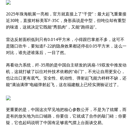
2025年珠海航展一亮相，官方就直接上了“干货”：最大起飞重量接
近30吨，直接对标美军F-35C，身形虽说是中型，但吨位却有重型
的味道，这就决定它既能“秀肌肉”，又能“跑得远”。
雷达反射面积低到只有0.014平方米，小得跟巴掌差不多，这可不
是随口吹牛，要知道F-22的隐身效果都还停在0.05平方米，这么一
对比，谁先进谁落后，一目了然。
再看动力系统，歼-35用的是中国自主研发的涡扇-19双发中推发动
机，这就打破了以往对外技术依赖的“命门”，不光让自用更安心，
也让出口更有底气。安全性、机动性、弹射起飞能力样样不缺，还
能“满油满弹”电磁弹射起飞，这在福建舰上已经实测验证过了。
更重要的是，中国这次罕见地把核心参数公开，不是为了炫耀，而
是有的放矢地为出口铺路，你要信，它就成了合作的敲门砖；你要
疑，它也起码说明了中国有足够底气摆上台面谈交易。