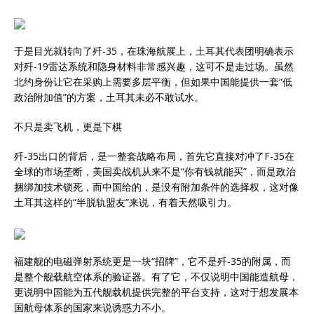
于是目光就转向了歼-35，在珠海航展上，土耳其代表团明确表示
对歼-19雷达系统和隐身材料非常感兴趣，这可不是走过场。虽然
北约身份让它在采购上需要多层平衡，但如果中国能提供一套“低
政治附加值”的方案，土耳其未必不敢试水。
不只是卖飞机，更是下棋
歼-35出口的背后，是一整套战略布局，首先它直接对冲了F-35在
全球的市场垄断，美国卖战机从来不是“你有钱就能买”，而是政治
捆绑加技术锁死，而中国给的，是没有附加条件的选择权，这对像
土耳其这样的“半脱轨盟友”来说，有着天然吸引力。
福建舰的电磁弹射系统更是一块“招牌”，它不是歼-35的附属，而
是整个舰载航空体系的验证器。有了它，不仅说明中国能造航母，
更说明中国能为五代舰载机提供完整的平台支持，这对于想发展本
国航母体系的国家来说诱惑力不小。