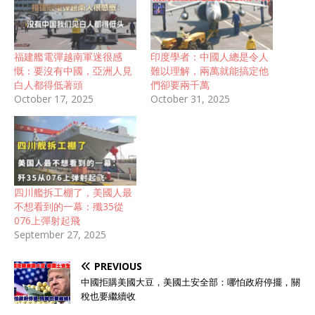
福建艦電彈越南軍迷很感
印度學者：中國人總是令人
慨：要沒有中國，亞洲人見
難以理解，兩萬就能搞定他
白人都得低著頭
們卻要兩千萬
October 17, 2025
October 31, 2025
四川艦拆工棚了，美國人最
不想看到的一幕：殲35從
076上彈射起飛
September 27, 2025
PREVIOUS
中國拒購美國大豆，美國土安全部：哪怕政府停擺，關
稅也要繼續收