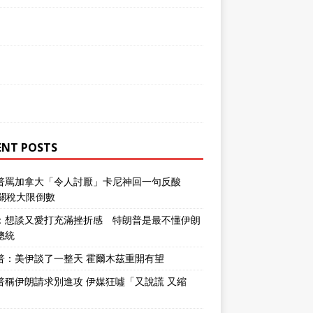
ENT POSTS
普罵加拿大「令人討厭」卡尼神回一句反酸
％關稅大限倒數
：想談又愛打充滿挫折感 特朗普是最不懂伊朗
總統
普：美伊談了一整天 霍爾木茲重開有望
普稱伊朗請求別進攻 伊媒狂噓「又說謊 又縮
」