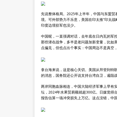
先说整体格局。2025年上半年，中国与东盟贸
境。可外部势力不乐意，美国在印太推“印太战略
印度边境驻军也没少。
中国呢，一直强调对话，去年底在日内瓦的军
那些潜在战争，多半是老问题加新变量，比如
点偏见，但也点出个事实：中国周边不是真空
拿台海来说，这是核心关切。美国从拜登到特朗普
的消息，国务院还公开说支持台湾自卫，遏阻
两岸同胞血脉相连，中国大陆经济军事上早有
坛，2024年水果贸易额就超300亿。日媒觉
报告估算一场冲突损失上万亿。这点没错，中