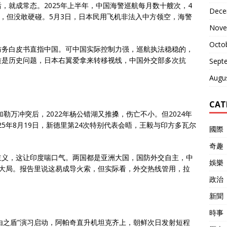
后，就成常态。2025年上半年，中国海警巡航每月数十艘次，4
Dece
告，但没敢硬碰。5月3日，日本民用飞机非法入中方领空，海警
Nove
Octo
防务白皮书直指中国。可中国实际控制力强，巡航执法稳稳的，
质是历史问题，日本右翼爱拿来转移视线，中国外交部多次抗
Sept
Augu
CAT
勒万冲突后，2022年杨公错湖又推搡，伤亡不小。但2024年
25年8月19日，新德里第24次特别代表会晤，王毅与印方多瓦尔
國際
奇趣
主义，这让印度喘口气。两国都是亚洲大国，国防外交自主，中
娛樂
赌上大局。报告里说这易成导火索，但实际看，外交热线管用，拉
政治
新聞
時事
自由之盾”演习启动，阿帕奇直升机坦克齐上，朝鲜次日发射短程