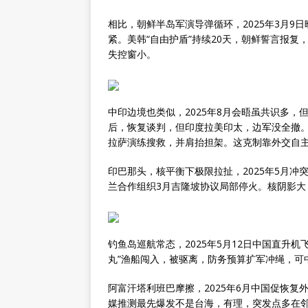
相比，朝鲜半岛军演导弹循环，2025年3月
紧。美韩“自由护盾”持续20天，朝鲜誓言报复
失控窗小。
中印边境也类似，2025年8月会晤虽共识多，但
后，恢复谈判，但印度拉美印太，边军没全撤。
拉萨演练搜救，并肩抬担架。这克制靠外交自
印巴那头，核平衡下极限拉扯，2025年5月
兰合作组织3月吉隆坡协议局部停火。核阴影
钓鱼岛巡航常态，2025年5月12日中国直升
丸”渔船闯入，被驱离，防务预算扩军冲绳，可
阿富汗塔利班巴摩擦，2025年6月中国促恢
媒推测最先爆发不是台海，有理，突发点多在