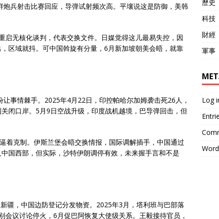
歷史
朝鲜炮兵射击比赛回应，导弹试射频次高。平壤说这是防御，美韩
科技
財經
店重启无核化谈判，代表交换文件。日媒觉得这儿最易失控，因
出，区域就抖。可中国斡旋有分量，6月新加坡朝美会晤，就靠
軍事
MET
Log i
让事情棘手。2025年4月22日，印控帕哈尔加姆袭击死26人，
关闭口岸。5月9日空战升级，印度战机越境，巴导弹回击，但
Entri
Comm
，逼着克制。伊斯兰堡会晤交换情报，国际调解插手，中国通过
Word
及中国西部，但实际，沙特伊朗调停有效，未来握手言和不是
涌新疆，中国边防登记分发物资。2025年3月，塔利班与巴部落
别会议讨论停火，6月促巴阿恢复大使级关系。王毅接待官员，