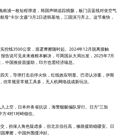
9日晚南浦一枚短程弹道，韩国声呐追踪残骸，板门店蓝线对坐空气
，航母“卡尔·文森”3月2日进韩基地，三国演习齐上。这节奏快，
实控线3500公里，巡逻摩擦随时起。2024年12月脱离接触
报告说可见未来难根本解决，可两国从大局出发，2025年7月
主，中国推疫苗援助，印方也需经济喘息。
冲突四天，导弹打击后停火快，红线效应明显。巴否认涉案，伊斯
大，但常规亚常规工具多，无人机网络战成新玩法。
机飞入上空，日本外务省抗议，海警舰艇编队穿行。日方“三加
中方4对1对峙稳住。
复外交，担保人角色疑虑多，但北京信任高，修路援助稳疆安。日
邻国摩擦，中国外围缓冲好。