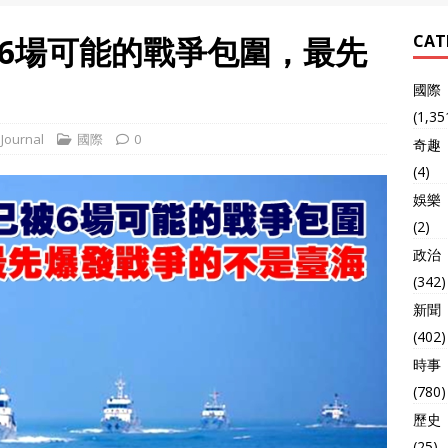
6場可能的戰爭包圍，最先
CAT
國際
(1,35
Journal
國際
0
奇趣
(4)
娛樂
(2)
政治
(342)
新聞
(402)
時事
(780)
歷史
(25)