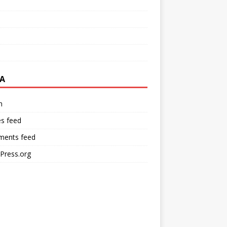
A
n
es feed
ents feed
Press.org