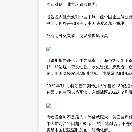
推动对话，北京巩固影响力。
报告说内乱余波对中国不利，但中国企业修公
中国，但多是邻国事，中国受波及却不挑事。
台海之外火先燃，突发摩擦风险高
日媒那报告评估五年内概率，台海虽热，但美
和中印边境，突发性强，易先冒烟。想想看，台
多，但国会授权3亿提升防御，也暴露他们怕真
2025年5月，特朗普二期传加大军售超180
有限，但中国借势军演，东部战区2022年8月
为啥说台海不是最先？外部威慑大，美国智库估
年大陆对台出口超2000亿，统一靠融合，不
实是中国识破遏制意图，巧劲化解。