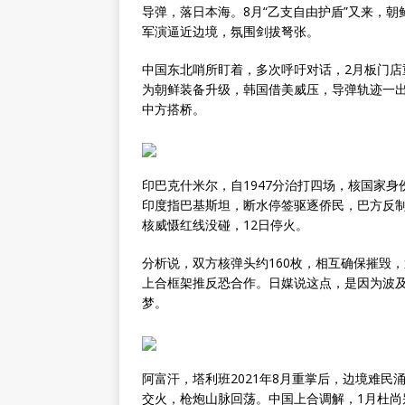
导弹，落日本海。8月“乙支自由护盾”又来，
军演逼近边境，氛围剑拔弩张。
中国东北哨所盯着，多次呼吁对话，2月板门
为朝鲜装备升级，韩国借美威压，导弹轨迹一
中方搭桥。
印巴克什米尔，自1947分治打四场，核国家身份
印度指巴基斯坦，断水停签驱逐侨民，巴方反制
核威慑红线没碰，12日停火。
分析说，双方核弹头约160枚，相互确保摧毁
上合框架推反恐合作。日媒说这点，是因为波
梦。
阿富汗，塔利班2021年8月重掌后，边境难民
交火，枪炮山脉回荡。中国上合调解，1月杜尚