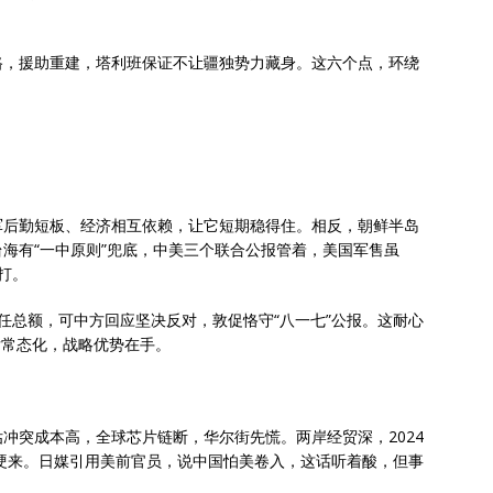
路，援助重建，塔利班保证不让疆独势力藏身。这六个点，环绕
军后勤短板、经济相互依赖，让它短期稳得住。相反，朝鲜半岛
海有“一中原则”兜底，中美三个联合公报管着，美国军售虽
打。
亿首任总额，可中方回应坚决反对，敦促恪守“八一七”公报。这耐心
后常态化，战略优势在手。
冲突成本高，全球芯片链断，华尔街先慌。两岸经贸深，2024
是硬来。日媒引用美前官员，说中国怕美卷入，这话听着酸，但事