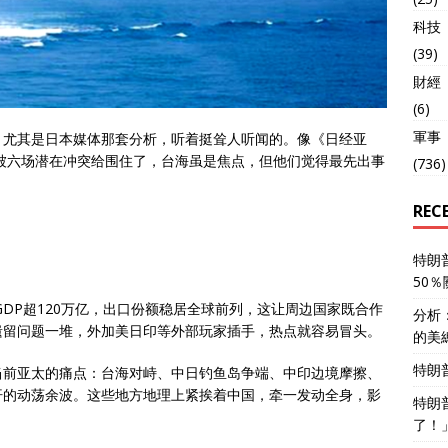
科技
(39)
財經
(6)
軍事
，尤其是日本媒体那套分析，听着挺耸人听闻的。像《日经亚
像被六场潜在冲突给围住了，台海虽是焦点，但他们觉得最先出事
(736)
REC
特朗
50
GDP超120万亿，出口份额稳居全球前列，这让周边国家既合作
分析
遗留问题一堆，外加美日印等外部玩家插手，热点就容易冒头。
的美
特朗
当前亚太的痛点：台海对峙、中日钓鱼岛争端、中印边境摩擦、
汗的动荡余波。这些地方地理上紧挨着中国，牵一发动全身，影
特朗
了！