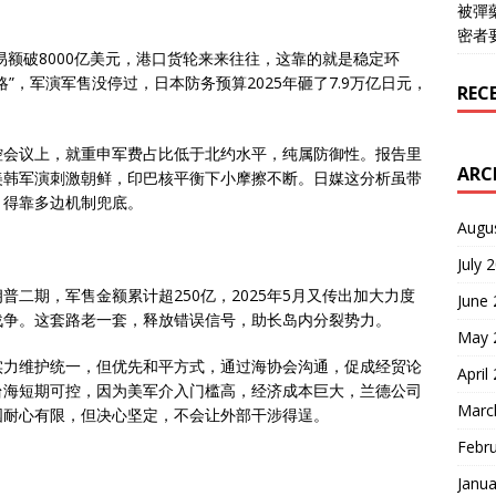
被彈
密者
易额破8000亿美元，港口货轮来来往往，这靠的就是稳定环
”，军演军售没停过，日本防务预算2025年砸了7.9万亿日元，
REC
控会议上，就重申军费占比低于北约水平，纯属防御性。报告里
ARC
美韩军演刺激朝鲜，印巴核平衡下小摩擦不断。日媒这分析虽带
，得靠多边机制兜底。
Augu
July 
二期，军售金额累计超250亿，2025年5月又传出加大力度
June
战争。这套路老一套，释放错误信号，助长岛内分裂势力。
May 
实力维护统一，但优先和平方式，通过海协会沟通，促成经贸论
April
得台海短期可控，因为美军介入门槛高，经济成本巨大，兰德公司
Marc
国耐心有限，但决心坚定，不会让外部干涉得逞。
Febr
Janua