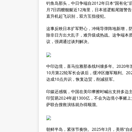
钓鱼岛那头，中日争端自2012年日本“国有化”
月7日四艘舰艇近12海里，日本巡逻船尾随警
直升机起飞识别，双方互指侵犯。
这事反映日本扩军野心，冲绳导弹阵地新增，
除非日方出大乱子，难升级成热战。这争端本
议，强调通过谈判解决。
中印边境，喜马拉雅那条线纠缠多年。2020年加
10月第22轮军长会谈后，缓冲区撤军顺利。20
达成10点共识，恢复边贸，削减驻军。
印媒还感慨，中国在美印摩擦时喊出支持多边
印贸易2024年超1300亿，不会为边境小事
萨联合搜救演练就办得顺溜。
朝鲜半岛，紧张节奏快。2025年3月，美韩“