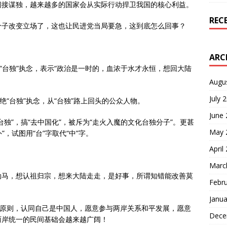
间接谋独，越来越多的国家会从实际行动捍卫我国的核心利益。
REC
分子改变立场了，这也让民进党当局要急，这到底怎么回事？
ARC
“台独”执念，表示“政治是一时的，血浓于水才永恒，想回大陆
Augu
July 
绝“台独”执念，从“台独”路上回头的公众人物。
June
独”，搞“去中国化”，被斥为“走火入魔的文化台独分子”。更甚
May 
”，试图用“台”字取代“中”字。
April
Marc
勒马，想认祖归宗，想来大陆走走，是好事，所谓知错能改善莫
Febr
Janua
国原则，认同自己是中国人，愿意参与两岸关系和平发展，愿意
Dece
两岸统一的民间基础会越来越广阔！