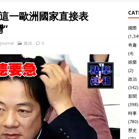
這一歐洲國家直接表
CAT
”
國際
(1,34
Journal
政治
0
奇趣
(4)
娛樂
(2)
政治
(342)
新聞
(398)
時事
(780)
歷史
(25)