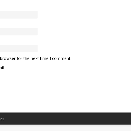
 browser for the next time I comment.
il.
es