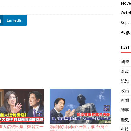
Nove
Octo
LinkedIn
Sept
Augu
CAT
國際
奇趣
娛樂
政治
新聞
時事
歷史
重大信號出爐！鄭麗文一
賴清德拆除蔣介石像，稱“台灣不
科技