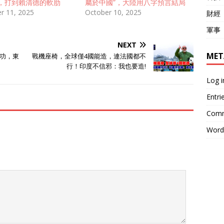
，打到賴清德的軟肋
屬於中國”，大陸用八字預言結局
r 11, 2025
October 10, 2025
財經
軍事
NEXT
MET
功，東
戰機座椅，全球僅4國能造，連法國都不
行！印度不信邪：我也要造!
Log i
Entri
Comm
Word