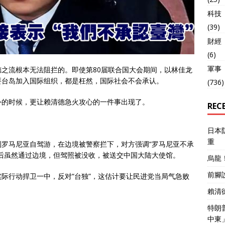
科技
(39)
財經
(6)
軍事
之流根本无法阻拦的。即使第80届联合国大会期间，以林佳龙
要台岛加入国际组织，都是枉然，国际社会不会承认。
(736)
外的时候，更让赖清德急火攻心的一件事出现了。
REC
日本
重
罗马尼亚自驾游，在边境被警察拦下，对方强调“罗马尼亚不承
后虽然通过边境，但驾照被没收，被送交中国大陆大使馆。
烏龍
前腳
际行动捍卫一中，反对“台独”，这估计要让民进党当局气急败
賴清
特朗
中東