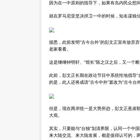
因为在一中原则的指导下，如果有岛内民众想
就在罗马尼亚坚决捍卫一中的时候，知名谋独
据悉，此前发明“古今台外”的彭文正宣布放弃弃
老家看看。
这是继继钟明轩、“馆长”陈之汉之后，又一个断
此前，彭文正长期在政论节目中系统性地倡导“台
的是，此人还将成语“古今中外”篡改为“古今台外
但是，现在两岸统一是大势所趋，彭文正悬崖
大焉。
其实，只要能与“台独”划清界限，认同一个中
来大陆交流、来大陆发展，都是值得认可的，