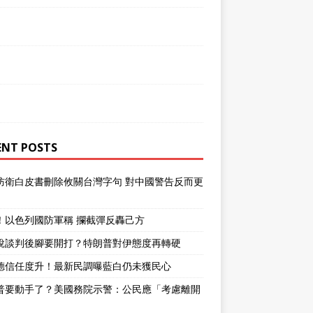
ENT POSTS
防衛白皮書刪除攸關台灣字句 對中國警告反而更
！以色列國防軍稱 攔截彈反轟己方
說談判後腳要開打？特朗普對伊態度再轉硬
德信任度升！最新民調曝藍白仍未獲民心
普要動手了？美國務院示警：公民應「考慮離開
」