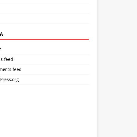
A
n
es feed
ents feed
Press.org