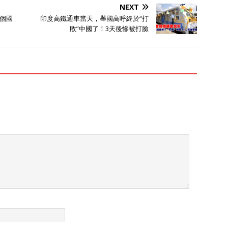
NEXT
個國
印度高鐵通車當天，舉國高呼終於“打
敗”中國了！3天後慘被打臉