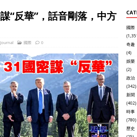
密謀“反華”，話音剛落，中方
CAT
國際
(1,35
Journal
國際
0
奇趣
(4)
娛樂
(2)
政治
(342)
新聞
(402)
時事
(780)
歷史
(25)