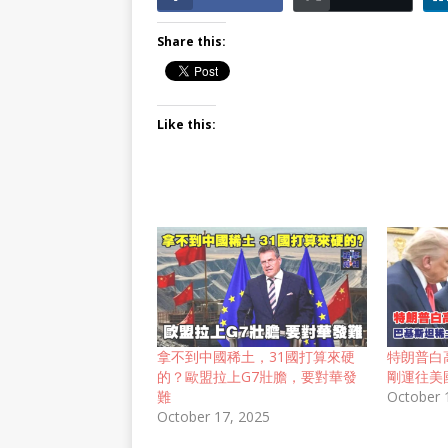
Share this:
Like this:
拿不到中國稀土，31國打算來硬
特朗普白
的？歐盟拉上G7壯膽，要對華發
剛運往美
難
October 
October 17, 2025