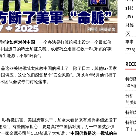
科技
(39)
財經
(6)
軍事
密讨论如何对付中国
，一个办法是打算给稀土设定一个最低价
从中国进口的稀土加征关税，或者巧立名目征收一种所谓的“碳
(736)
生能源，不够“环保”。
REC
品这些关键领域太依赖中国的稀土了，除了日本，其他G7国家
国供应，这让他们感觉是个“安全风险”。所以今年6月他们搞了
特朗
术团队会议专门讨论这事。
50
分析
的美
特朗
，吵得挺厉害。美国想带头干，加拿大看起来有点兴趣但还没下
特朗
想法”。有些国家担心，要是真跟中国搞对抗，万一中国减少供
了！
一家金属公司的CEO都说了大实话：“
中国仍将是这一领域的主