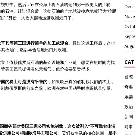
共视野中。然后，它在公海上将石油转运到另一艘更大的油轮
Dece
的石油。经过混合后，这批石油的产地就被模糊地标记为“拉脱
Nove
“洗白”身份，大摇大摆地运进欧洲港口了。
Octo
Sept
土耳其等第三国进行简单的加工或混合
。经过这道工序后，这些
Augu
耳其石油”，然后再合法地出口到欧洲。
CAT
建立了依赖俄罗斯石油的基础设施和产业链，想要在短时间内找
尽管美国愿意提供液化天然气，但价格要昂贵得多。
國際
中国的稀土可是没有平替的
，如果欧洲真的敢制裁我们的稀土，
奇趣
了制裁俄罗斯的前车之鉴，欧洲在对中国动手时也得掂量掂量。
娛樂
政治
新聞
中国商务部对美国三家公司实施制裁，这次被列入“不可靠实体清
時事
爱尔康公司和国际海洋工程公司
。它们被制裁的核心原因，
是不