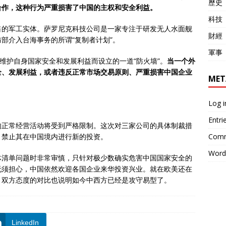
歷史
合作，这种行为严重损害了中国的主权和安全利益。
科技
售的军工实体。萨罗尼克科技公司是一家专注于研发无人水面舰
財經
部介入台海事务的所谓“复制者计划”。
軍事
为维护自身国家安全和发展利益而设立的一道“防火墙”。
当一个外
全、发展利益，或者违反正常市场交易原则、严重损害中国企业
MET
Log i
Entri
的正常经营活动将受到严格限制。这次对三家公司的具体制裁措
Comm
。禁止其在中国境内进行新的投资。
Word
体清单问题时非常审慎，只针对极少数确实危害中国国家安全的
无须担心，中国依然欢迎各国企业来华投资兴业。就在欧美还在
，双方态度的对比也说明如今中西方已经是攻守易型了。
LinkedIn