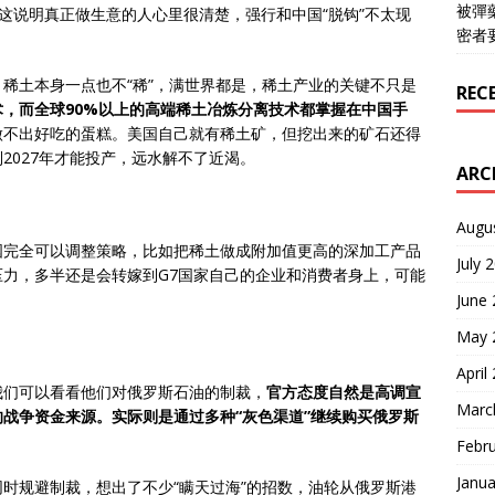
被彈
” 这说明真正做生意的人心里很清楚，强行和中国“脱钩”不太现
密者
稀土本身一点也不“稀”，满世界都是，稀土产业的关键不只是
REC
，而全球90%以上的高端稀土冶炼分离技术都掌握在中国手
做不出好吃的蛋糕。美国自己就有稀土矿，但挖出来的矿石还得
2027年才能投产，远水解不了近渴。
ARC
Augu
国完全可以调整策略，比如把稀土做成附加值更高的深加工产品
July 
力，多半还是会转嫁到G7国家自己的企业和消费者身上，可能
June
May 
April
我们可以看看他们对俄罗斯石油的制裁，
官方态度自然是高调宣
Marc
战争资金来源。实际则是通过多种“灰色渠道”继续购买俄罗斯
Febr
Janua
时规避制裁，想出了不少“瞒天过海”的招数，油轮从俄罗斯港