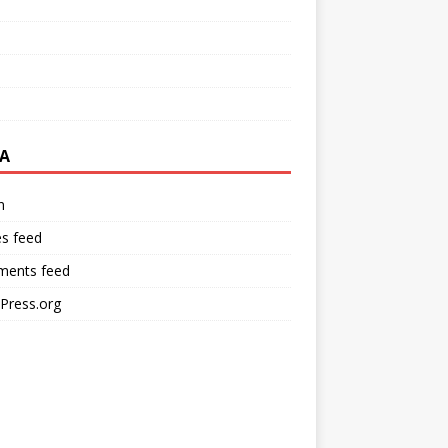
A
n
es feed
ents feed
Press.org