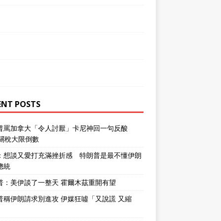
ENT POSTS
普罵加拿大「令人討厭」卡尼神回一句反酸
％關稅大限倒數
：想談又愛打充滿挫折感 特朗普是最不懂伊朗
總統
普：美伊談了一整天 霍爾木茲重開有望
普稱伊朗請求別進攻 伊媒狂噓「又說謊 又縮
」