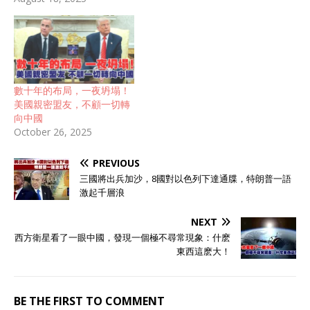
日子。特朗普本来想赌一
把，看中国会不会先眨眼。
可形势比人强——如果关税
战重启，美国供应链必然大
乱，关键产业瞬间受冲击。
权衡再三，特朗普不得不在
數十年的布局，一夜坍塌！
最后时刻签下延期令，把休
美國親密盟友，不顧一切轉
战期再延长90天。 这一幕很
向中國
戏剧化，但真正的惊喜，还
October 26, 2025
在后面。 就在中美同时宣布
继续暂停部分关税的当天，
PREVIOUS
中国商务部连发三份公告，
精准落在三国身上——印
三國將出兵加沙，8國對以色列下達通牒，特朗普一語
度、日本、加拿大。 对印
激起千層浪
度，是个好消息——因为是
终止反倾销调查。 可对日本
NEXT
和加拿大，就是坏消息了
西方衛星看了一眼中國，發現一個極不尋常現象：什麽
——反倾销调查成立，直接
東西這麽大！
征收高额保证金。 对日本：
卤化丁基橡胶，最高征收
30.1%保证金。 对加拿大：
BE THE FIRST TO COMMENT
同类产品最高40.5%，油菜