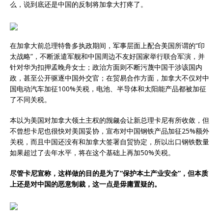
么，说到底还是中国的反制将加拿大打疼了。
在加拿大前总理特鲁多执政期间，军事层面上配合美国所谓的“印
太战略”，不断派遣军舰和中国周边不友好国家举行联合军演，并
针对华为扣押孟晚舟女士；政治方面则不断污蔑中国干涉该国内
政，甚至公开驱逐中国外交官；在贸易合作方面，加拿大不仅对中
国电动汽车加征100%关税，电池、半导体和太阳能产品都被加征
了不同关税。
本以为美国对加拿大领土主权的觊觎会让新总理卡尼有所收敛，但
不曾想卡尼也很快对美国妥协，宣布对中国钢铁产品加征25%额外
关税，而且中国还没有和加拿大签署自贸协定，所以出口钢铁数量
如果超过了去年水平，将在这个基础上再加50%关税。
尽管卡尼宣称，这样做的目的是为了“保护本土产业安全”，但本质
上还是对中国的恶意制裁，这一点是毋庸置疑的。