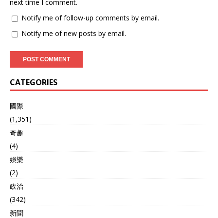
期找不到替代来源。但彭博
next time I comment.
社早就披露，中国早在布局
Notify me of follow-up comments by email.
多元化进口，俄罗斯、蒙
古、澳大利亚、印度的供应
Notify me of new posts by email.
渠道正在成形，加拿大的市
场份额迟早被蚕食。 值得回
顾的是，今年6月，李强总
理还曾与加拿大总理卡尼通
电话，明确希望两国“相向而
CATEGORIES
行”，恢复高层交流，扩大贸
易合作。 卡尼口头上也说愿
國際
意改善关系，但转头就延续
特鲁多时期的对华强硬路
(1,351)
线，还在中美博弈中选边站
奇趣
到美国那边。 等到与特朗普
(4)
的谈判没讨到什么好处，反
而把自己推到中美反制的夹
娛樂
缝里，如今想回头，恐怕要
(2)
付出更高代价。 相比加拿
大，日本的处境更像“赔了夫
政治
人又折兵”。 它替美国卖力
(342)
配合，结果在最新的美方关
新聞
税公告里，汽车依然被征