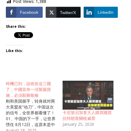
Post Views:
1,388
Facebook
LinkedIn
Twitter/X
Share this:
Like this:
時機已到，該收拾這三國
了，中國宣布一項製裁措
施，必須殺雞敬猴
刚和美国握手，转身就对两
大美盟友“动刀”，中国这次
卡尼號召加拿大人購買國貨
的信号，全世界都看懂了！
抗特朗普關稅威脅
01、中国的下一手，让世界
January 25, 2026
愣住 8月12日，这原本是中
美90天关税休战协议到期的
August 18, 2025