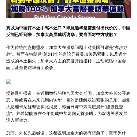
真以为中国打不还手骂不还口？肆意遏华是需要付出代价的，中国
反制已经到来，加拿大高层喊话访华，要当面对中方致歉？
作为传统的盎撒盟友，加拿大在遏华问题上对美国可谓是“亦步亦
趋”。然而在特朗普“第51州”的言论导致美加关系紧张，以及遏华
造成的本土损失，加拿大方面的态度开始扭转，主动喊话中国会
面，甚至要访华当面谈谈。
据路透社报道，在近期举行的联合国大会期间，加拿大外长公开表
态，称或将在未来几周内访华，目的是缓解双边紧张的关系。加拿
大总理卡尼旋即证实此消息，称当日与中方高层展开“建设性交
流”。并希望能够在今年促成中加两国元首会晤，为双边关系发展
注入新动力。
总理、外长先后喊话，这都说明加拿大的确有些急了，至于为什