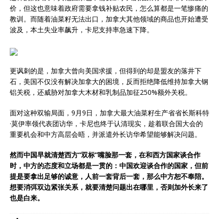
价，但这也意味着政府需要拿钱补贴农民，怎么算都是一笔惨痛的
教训。而随着油菜籽无法出口，加拿大其他领域的商品也开始遭受
波及，本土失业率飙升，卡尼支持率急速下降。
更讽刺的是，加拿大曾向美国求援，但得到的却是盟友的落井下
石，美国不仅没有解决加拿大的困境，反而拒绝降低维持加拿大钢
铝关税，还威胁对加拿大木材和乳制品加征250%额外关税。
面对这种双输局面，9月9日，加拿大最大油菜籽生产省省长斯科特
·莫伊率领代表团访华，卡尼也终于认清现实，趁着联合国大会的
重要机会和中方高层会晤，并派遣外长访华希望能够解决问题。
然而中国早就清楚西方“双标”嘴脸那一套，在和西方国家谈合作
时，中方的态度和立场都是一贯的：中国欢迎谈合作的国家，但前
提是要拿出足够的诚意，人前一套背后一套，那么中方恕不奉陪。
想要消弭双边紧张关系，就要清楚问题出在哪里，否则加外长来了
也是白来。