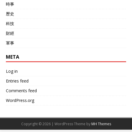
時事
歷史
科技
財經
軍事
META
Log in
Entries feed
Comments feed
WordPress.org
Copyright © 2026 | WordPress Theme by
MH Themes