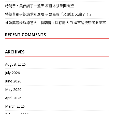
手，信号最清楚——不管你
特朗普：美伊談了一整天 霍爾木茲重開有望
和美国是什么关系，只要损
害中国利益，就要付出代
特朗普稱伊朗請求別進攻 伊媒狂噓「又說謊 又縮了！」
价。 对其他国家来说，这就
是赤裸裸的“杀鸡儆猴”： 想
被彈藥短缺報導惹火！特朗普：庫存龐大 叛國言論洩密者要坐牢
利用对华施压换取美国好
处？看看加拿大的结局。 想
RECENT COMMENTS
无条件替美国站台？看看日
本的现状。 在这场全球贸易
的牌局里，中国已经不再只
ARCHIVES
是被动应对，而是主动出
牌。 特朗普的90天休战，是
形势所迫；加拿大和日本的
August 2026
高额保证金，是一次精准的
信号释放。 今后，谁还想牺
July 2026
牲中国的利益来换取特朗普
June 2026
的手下留情，这就是前车之
鉴。
May 2026
April 2026
March 2026