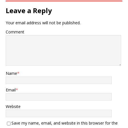
籽高达75.8%保证金，还要
对豌豆淀粉启动新调查。 这
Leave a Reply
不是随便敲打，这是有分
寸、有力度的反制。 02、加
Your email address will not be published.
拿大：雪上加霜 本来，特朗
普刚刚宣布对加拿大商品加
Comment
征35%关税。加拿大硬刚美
国，又拒绝中国提出的合作
机会。 结果，短短几天内，
加拿大接连遭到美国和中国
的“双杀”，成了美盟友里
的“独苗”——别人没挨的
打，它全挨上了。 中国是全
Name
*
球最大的油菜籽进口国，而
加拿大一半以上的油菜籽都
卖给中国，2024年出口额接
Email
*
近50亿加元。现在一纸保证
金裁定，直接让加拿大业内
炸了锅。 有交易商直
Website
言：“这就是在告诉加拿大，
我们不稀罕你的油菜籽。”
有人心存侥幸，觉得中国短
Save my name, email, and website in this browser for the