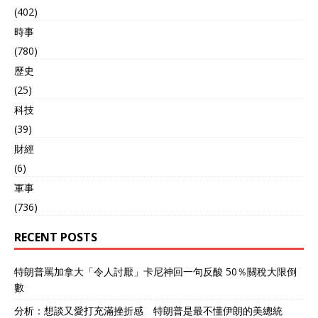
27.5%的关税，并没有兑现
(402)
所谓的“15%统一税率”承
時事
诺。 日本政府抗议，美方只
(780)
是敷衍一句“还要再研究”，
等于让日本在全球面前下不
歷史
来台。 而现在，中国的反倾
(25)
销措施，又让日方产业链感
到压力——对中日韩三方来
科技
说，这种摩擦会影响农业、
(39)
化工等多领域合作。
財經
03、“杀鸡儆猴”的意味 那
么，为什么是加拿大和日
(6)
本？ 因为它们都是美国的重
軍事
要盟友，又都在对华经贸中
(736)
扮演特殊角色。 此前为了让
特朗普手下留情，加拿大对
RECENT POSTS
中国的电车、钢铁都征收了
歧视性关税，而日本不仅承
诺帮助美国摆脱对华依赖，
特朗普罵加拿大「令人討厭」卡尼神回一句反酸 50％關稅大限倒
更是扩大进口美国的天然
數
气，间接削弱了中国反制美
国的作用。 对这两个国家出
分析：想談又愛打充滿挫折感 特朗普是最不懂伊朗的美總統