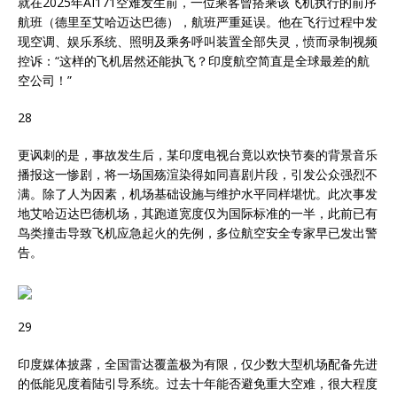
就在2025年AI171空难发生前，一位乘客曾搭乘该飞机执行的前序
航班（德里至艾哈迈达巴德），航班严重延误。他在飞行过程中发
现空调、娱乐系统、照明及乘务呼叫装置全部失灵，愤而录制视频
控诉：“这样的飞机居然还能执飞？印度航空简直是全球最差的航
空公司！”
28
更讽刺的是，事故发生后，某印度电视台竟以欢快节奏的背景音乐
播报这一惨剧，将一场国殇渲染得如同喜剧片段，引发公众强烈不
满。除了人为因素，机场基础设施与维护水平同样堪忧。此次事发
地艾哈迈达巴德机场，其跑道宽度仅为国际标准的一半，此前已有
鸟类撞击导致飞机应急起火的先例，多位航空安全专家早已发出警
告。
29
印度媒体披露，全国雷达覆盖极为有限，仅少数大型机场配备先进
的低能见度着陆引导系统。过去十年能否避免重大空难，很大程度