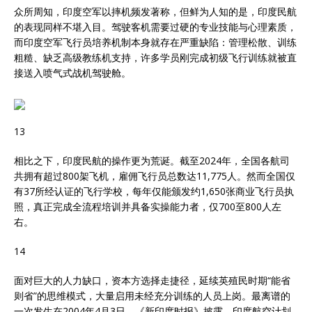
众所周知，印度空军以摔机频发著称，但鲜为人知的是，印度民航
的表现同样不堪入目。驾驶客机需要过硬的专业技能与心理素质，
而印度空军飞行员培养机制本身就存在严重缺陷：管理松散、训练
粗糙、缺乏高级教练机支持，许多学员刚完成初级飞行训练就被直
接送入喷气式战机驾驶舱。
13
相比之下，印度民航的操作更为荒诞。截至2024年，全国各航司
共拥有超过800架飞机，雇佣飞行员总数达11,775人。然而全国仅
有37所经认证的飞行学校，每年仅能颁发约1,650张商业飞行员执
照，真正完成全流程培训并具备实操能力者，仅700至800人左
右。
14
面对巨大的人力缺口，资本方选择走捷径，延续英殖民时期“能省
则省”的思维模式，大量启用未经充分训练的人员上岗。最离谱的
一次发生在2004年4月3日，《新印度时报》披露，印度航空计划