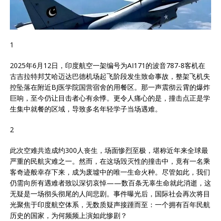
1
2025年6月12日，印度航空一架编号为AI171的波音787-8客机在
古吉拉特邦艾哈迈达巴德机场起飞阶段发生致命事故，整架飞机失
控坠落在附近BJ医学院国营宿舍的用餐区。那一声震彻云霄的爆炸
巨响，至今仍让目击者心有余悸。更令人痛心的是，撞击点正是学
生集中就餐的区域，导致多名年轻学子当场遇难。
2
此次空难共造成约300人丧生，场面惨烈至极，堪称近年来全球最
严重的民航灾难之一。然而，在这场毁灭性的撞击中，竟有一名乘
客奇迹般幸存下来，成为废墟中的唯一生命火种。尽管如此，我们
仍需向所有遇难者致以深切哀悼——数百条无辜生命就此消逝，这
无疑是一场彻头彻尾的人间悲剧。事件曝光后，国际社会再次将目
光聚焦于印度航空体系，无数质疑声接踵而至：一个拥有百年民航
历史的国家，为何频频上演如此惨剧？