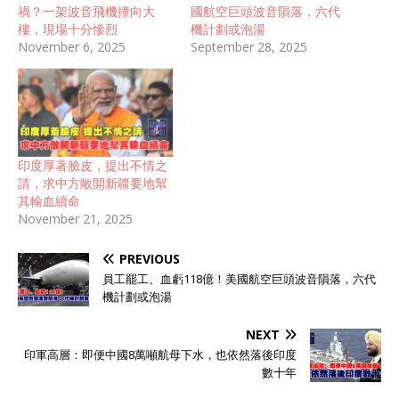
禍？一架波音飛機撞向大
國航空巨頭波音隕落，六代
樓，現場十分慘烈
機計劃或泡湯
November 6, 2025
September 28, 2025
印度厚著臉皮，提出不情之
請，求中方敞開新疆要地幫
其輸血續命
November 21, 2025
PREVIOUS
員工罷工、血虧118億！美國航空巨頭波音隕落，六代
機計劃或泡湯
NEXT
印軍高層：即便中國8萬噸航母下水，也依然落後印度
數十年