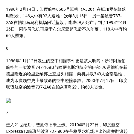
1990年2月14日，印度航空6505号班机（A320）在班加罗尔降落
时坠毁，146人中有92人遇难；次年8月16日，另一架波音737-
2A8在帕坦马乌利机场附近坠毁，造成69人死亡；到了1993年4月
26日，同型号飞机再度于布尔尼亚起飞后不久坠落，118人中有约
60人罹难。
6
1996年11月12日发生的空中相撞事件更是骇人听闻：沙特阿拉伯
航空的一架波音747-168B与哈萨克斯坦航空的伊尔-76运输机在新
德里附近的哈里亚纳邦上空迎头相撞，两机共载349人全部遇难，
成为印度领空史上最致命的空中碰撞事故。2000年7月17日，印度
联盟航空的波音737-2A8在帕奈普坠毁，约60人丧命。
7
进入21世纪后，悲剧依旧未止步。2010年5月22日，印度航空
Express812航班的波音737-800在芒格罗尔机场冲出跑道并翻滚起