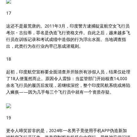
17
这还不是最荒唐的。2011年3月，印度警方逮捕靛蓝航空女飞行员
考尔・古拉蒂，罪名是伪造飞行资格文件。自此之后，越来越多飞
行员在训练记录和考试成绩中造假的行为浮出水面。当地调查指
出，此类行为在行业内早已形成潜规则。
18
起初，印度航空宣称要全面清查并开除所有涉假人员，结果仅处理
了18人便戛然而止。原因令人震惊：当监管部门开始核查14,000
余名飞行员的履历后发现，若继续深挖，整个印度民航系统或将陷
入瘫痪——因为几乎每三个飞行员中就有一个资质存疑。
19
更令人啼笑皆非的是，2024年一名男子竟使用手机APP伪造新加