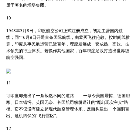
属于著名的塔塔集团。
10
1948年3月8日，印度航空公司正式注册成立，初期主营国内航
线；同年6月8日开通首条国际航线，由孟买飞往伦敦。按时间线推
算，印度从事民航运营已近百年，理应发展成一套成熟、高效、技
术领先的行业体系。若换作其他国家，百年积淀足以打造出世界级
航空强国。
11
可印度却走出了一条截然不同的道路——一条令美国震惊、德国胆
寒、日本错愕、英国无奈、各国航司纷纷避让的“魔幻现实主义”路
径。它不仅没有建立起现代航空管理体系，反而构建出一个漏洞百
出、危机四伏的“飞行雷区”。
12