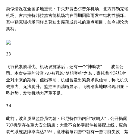
类似情况在全国多地重现：中央邦贾巴尔普尔机场、北方邦勒克瑙
机场、古吉拉特邦拉杰古德机场均在同期因降雨发生结构性损坏。
其中勒克瑙机场同样是莫迪出席落成典礼的重点项目，如今却沦为
笑柄。
33
飞行员素质堪忧、机场设施落后，还有一个“神助攻”——波音公
司。本次失事的波音787被冠以“梦想客机”之名，寄托着全球航空
业对未来的期待。但出事前，机组曾发出紧急求救信号，称飞机失
去推力、无法爬升。监控画面清晰显示，飞机刚离地即出现明显下
坠趋势，发动机动力严重不足。
34
此前，波音质量监督员约翰・巴尼特作为内部“吹哨人”，公开揭露
787机型存在重大安全隐患：大量不合格零部件被装配上线，应急
氧气系统故障率高达25%，意味着每四套中就有一套可能失效；紧