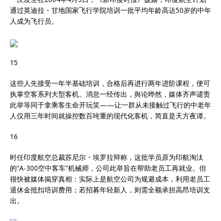
通过英迪拉・甘地国家飞行学院培训一批平均年龄高达50岁的中年
人成为飞行员。
15
这些人先接受一年半基础培训，合格后再进行两年进阶课程，便可
执掌空客系列大型客机。消息一经传出，舆论哗然，媒体齐声谴责
此举等同于拿乘客生命开玩笑——让一群从未接触过飞行的中老年
人仅用三年时间就操控数百吨重的现代化客机，简直是天方夜谭。
16
时任印度航空总裁苏尼尔・埃罗拉辩称，这批学员原为印航淘汰
的“A-300空中客车”机械师，公司此举旨在帮助老员工再就业。但
很快被媒体揭穿真相：实际上是航空公司为规避成本，利用老员工
退休金抵扣培训费用；若招募年轻新人，则需全额承担高昂培训支
出。