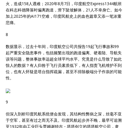
火，造成158人遇难；2020年8月7日，印度航空Express1344航班
在科志科德降落时偏离跑道，滑下陡坡解体，21人不幸身亡。如今
加上2025年的AI171空难，印度民航史上的血色篇章又添一笔浓重
悲痛。
8
数据显示，过去十年间，印度航空公司共报告19起飞行事故和99
起严重安全隐患事件，包括频繁出现的跑道偏离、硬着陆、导航失
误等问题，整体事故率远超全球平均水平。究竟是什么导致了如此
惊人的数据？有人归咎于飞行员素质低下，有人指责飞机维护不到
位，也有人怀疑是塔台指挥疏漏，甚至不排除极端分子作祟的可能
性。
9
但深入剖析印度民航系统便会发现，其结构性弊病之深，丝毫不亚
于空军，甚至有过之而无不及。印度民航起步并不晚，最早可追溯
至1932年由工业巨头贾姆谢特吉・塔塔创立的塔塔航空公司，隶