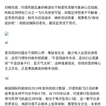
归根结底，印度民航乱象的根源在于制度性溃败与集体心态扭曲。
民航总局明知三分之一飞行员资质可疑，却规定持照者不可解雇，
监管形同虚设；航司为压缩成本，牺牲培训质量，视乘客为“移动
提款机”；地面设施陈旧老化，建设监管流于形式。
41
更深层的问题在于国民心理：事故发生后，极少有人反思自身责
任，反而习惯性归咎外部因素，“不是我操作失误，是你们让我紧
张”“不是设备不行，是天气太坏”。这种逃避现实、拒绝担责的唯心
主义文化，正是事故频发的根本动因。
42
根据国际民航组织2024年发布的统计数据，印度民航飞行员的事
故率是全球平均水平的4.7倍。自1950年以来，印度累计坠毁的民
用与军用飞机超过2800架，相当于每月坠毁2.3架，这一数字位居
世界首位。倘若印度不从根本上改革体制、重塑安全文化，未来所