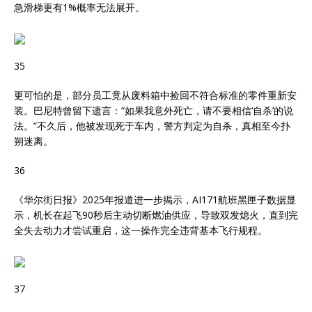
急滑梯更有1%概率无法展开。
35
更可怕的是，部分员工竟从废料箱中捡回不符合标准的零件重新安
装。巴尼特曾留下遗言：“如果我意外死亡，请不要相信‘自杀’的说
法。”不久后，他被发现死于车内，警方判定为自杀，真相至今扑
朔迷离。
36
《华尔街日报》2025年报道进一步揭示，AI171航班黑匣子数据显
示，机长在起飞90秒后主动切断燃油供应，导致双发熄火，直到完
全失去动力才尝试重启，这一操作完全违背基本飞行规程。
37