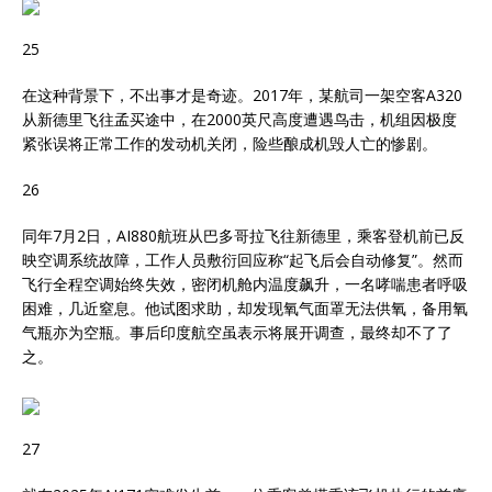
25
在这种背景下，不出事才是奇迹。2017年，某航司一架空客A320
从新德里飞往孟买途中，在2000英尺高度遭遇鸟击，机组因极度
紧张误将正常工作的发动机关闭，险些酿成机毁人亡的惨剧。
26
同年7月2日，AI880航班从巴多哥拉飞往新德里，乘客登机前已反
映空调系统故障，工作人员敷衍回应称“起飞后会自动修复”。然而
飞行全程空调始终失效，密闭机舱内温度飙升，一名哮喘患者呼吸
困难，几近窒息。他试图求助，却发现氧气面罩无法供氧，备用氧
气瓶亦为空瓶。事后印度航空虽表示将展开调查，最终却不了了
之。
27