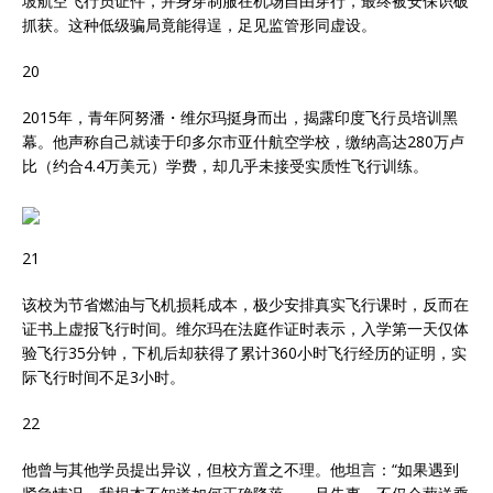
坡航空飞行员证件，并身穿制服在机场自由穿行，最终被安保识破
抓获。这种低级骗局竟能得逞，足见监管形同虚设。
20
2015年，青年阿努潘・维尔玛挺身而出，揭露印度飞行员培训黑
幕。他声称自己就读于印多尔市亚什航空学校，缴纳高达280万卢
比（约合4.4万美元）学费，却几乎未接受实质性飞行训练。
21
该校为节省燃油与飞机损耗成本，极少安排真实飞行课时，反而在
证书上虚报飞行时间。维尔玛在法庭作证时表示，入学第一天仅体
验飞行35分钟，下机后却获得了累计360小时飞行经历的证明，实
际飞行时间不足3小时。
22
他曾与其他学员提出异议，但校方置之不理。他坦言：“如果遇到