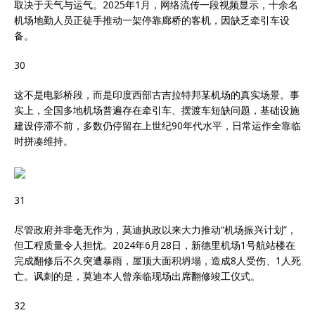
取决于天气与运气。2025年1月，网络流传一段视频显示，十余名
机场地勤人员正徒手推动一架停靠廊桥的客机，因缺乏牵引车设
备。
30
这不是电影桥段，而是印度西部古吉拉特邦某机场的真实场景。事
实上，全国多地机场普遍存在牵引车、摆渡车短缺问题，基础设施
建设停滞不前，多数仍停留在上世纪90年代水平，日常运作全靠临
时拼凑维持。
31
尽管政府并非毫无作为，莫迪执政以来大力推动“机场振兴计划”，
但工程质量令人担忧。2024年6月28日，新德里机场1号航站楼在
完成翻修后不久突遭暴雨，屋顶大面积坍塌，造成8人受伤、1人死
亡。讽刺的是，莫迪本人曾亲临现场出席翻修竣工仪式。
32