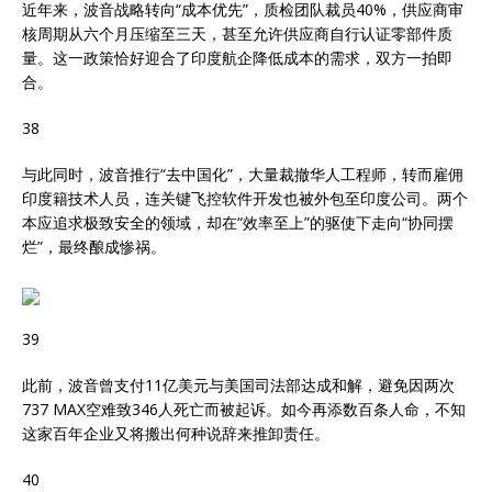
近年来，波音战略转向“成本优先”，质检团队裁员40%，供应商审
核周期从六个月压缩至三天，甚至允许供应商自行认证零部件质
量。这一政策恰好迎合了印度航企降低成本的需求，双方一拍即
合。
38
与此同时，波音推行“去中国化”，大量裁撤华人工程师，转而雇佣
印度籍技术人员，连关键飞控软件开发也被外包至印度公司。两个
本应追求极致安全的领域，却在“效率至上”的驱使下走向“协同摆
烂”，最终酿成惨祸。
39
此前，波音曾支付11亿美元与美国司法部达成和解，避免因两次
737 MAX空难致346人死亡而被起诉。如今再添数百条人命，不知
这家百年企业又将搬出何种说辞来推卸责任。
40