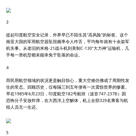
3
提起印度航空安全记录，外界早已不陌生其“高风险”的标签。这个
南亚大国的军用航空器坠毁频率令人咋舌，平均每年就有十余架军
机失事。从老旧的米格-21战斗机到美制C-130“大力神”运输机，几
乎每一类机型都未能幸免于坠落的命运。
4
而民用航空领域的状况更是触目惊心，重大空难仿佛成了周期性发
生的常态。回顾历史，仅每隔三到五年便有一次震惊世界的惨案。
早在1985年6月23日，印度航空182号航班（波音747-237B）因
恐怖分子安放炸弹，在大西洋上空解体，机上全部329名乘客与机
组人员无一生还。
5