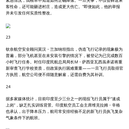
紧急情况，我根本不知道如何正确降落。一旦失事，不仅会葬送乘
客性命，还可能砸进村庄，造成更大伤亡。”即便如此，他的举报
并未引发任何实质性整改。
23
钦奈航空安全顾问莫汉・兰加纳坦指出，伪造飞行记录的现象极为
普遍，部分飞机甚至在未安装引擎的情况下，被登记为已完成数百
小时飞行任务。时任印度民航总局局长M・萨西亚瓦西虽承诺将重
新审查飞行学校资质，但政策执行困难重重——一旦飞行员取得官
方执照，航空公司便不得随意解雇，还需自费为其补训。
24
据多家媒体统计，目前印度至少三分之一的现役飞行员属于“速成
上岗”，缺乏扎实训练背景。印度航空员工会主席维克拉姆・辛格
也承认，出于降本压力，航司常安排经验不足的新飞行员执飞复杂
气象条件下的航班。