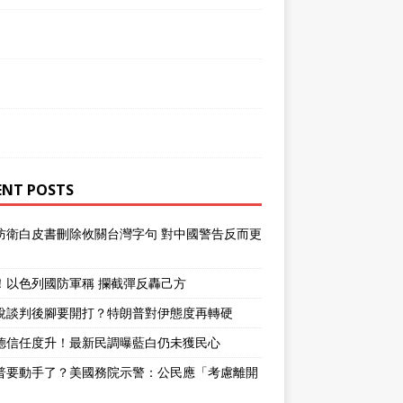
ENT POSTS
防衛白皮書刪除攸關台灣字句 對中國警告反而更
！以色列國防軍稱 攔截彈反轟己方
說談判後腳要開打？特朗普對伊態度再轉硬
德信任度升！最新民調曝藍白仍未獲民心
普要動手了？美國務院示警：公民應「考慮離開
」