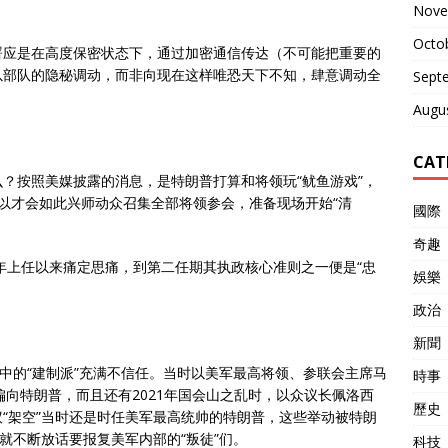
Nove
Octo
署应是在高度保密状态下，通过加密通信传达（不可能把重要的
以部队的隐秘调动，而非向现在这样唯恐天下不知，肆意调动全
Sept
Augu
CAT
？按照美媒披露的消息，是特朗普打算和将领玩“鱿鱼游戏”，
以才会如此兴师动众召集全部将领参会，准备现场开始“清
國際
奇趣
6年上任以来痛定思痛，到第二任期其执政核心准则之一便是“忠
娛樂
政治
新聞
层中的“建制派”充满不信任。当时以美军最高将领、参联会主席马
時事
偏向特朗普，而且还有2021年国会山之乱时，以众议长佩洛西
歷史
“架空”当时还是时任美军最高统帅的特朗普，这些举动被特朗
就不断放话要报复美军内部的“叛徒”们。
科技