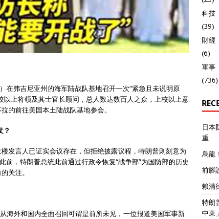
科技
(39)
財經
(6)
軍事
(736)
日）在弗吉尼亚州的海军陆战队基地召开一次“紧急且未说明原
校以上将领及其士官长顾问，总人数达数百人之众，上校以上意
REC
不拉的前往美国本土陆战队基地参会。
日本
仗？
重
大楼发言人已证实会议存在，但拒绝披露议程，特朗普则刻意为
烏龍
在此前，特朗普总统此前通过行政令恢复“战争部”为国防部的历史
前腳
向的关注。
賴清
特朗
中東
次被从海外和国内全面召回可谓是前所未见，一位报道美国军事新