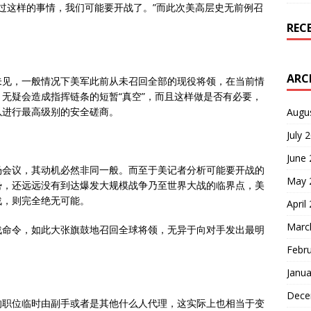
见过这样的事情，我们可能要开战了。”而此次美高层史无前例召
REC
ARC
未见，一般情况下美军此前从未召回全部的现役将领，在当前情
无疑会造成指挥链条的短暂“真空”，而且这样做是否有必要，
以进行最高级别的安全磋商。
Augu
July 
June
场会议，其动机必然非同一般。而至于美记者分析可能要开战的
May 
势，还远远没有到达爆发大规模战争乃至世界大战的临界点，美
战，则完全绝无可能。
April
Marc
战命令，如此大张旗鼓地召回全球将领，无异于向对手发出最明
Febr
Janua
Dece
的职位临时由副手或者是其他什么人代理，这实际上也相当于变