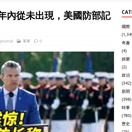
0年內從未出現，美國防部記
CAT
國際
(1,34
Journal
軍事
0
奇趣
(4)
娛樂
(2)
政治
(342)
新聞
(398)
時事
(780)
歷史
(25)