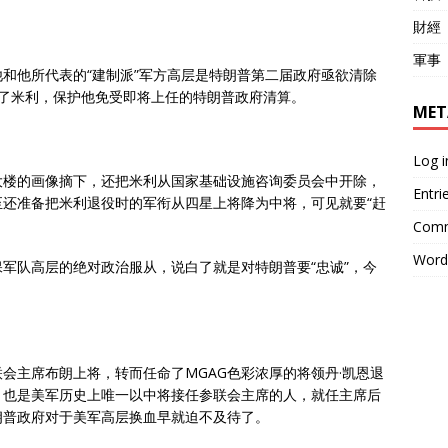
財經
軍事
和他所代表的“建制派”军方高层是特朗普第二届政府亟欲清除
免了米利，保护他免受即将上任的特朗普政府清算。
MET
Log i
大楼的画像摘下，还把米利从国家基础设施咨询委员会中开除，
Entri
还准备把米利退役时的军衔从四星上将降为中将，可见就要“赶
Comm
Word
军队高层的绝对政治服从，说白了就是对特朗普要“忠诚”，今
会主席布朗上将，转而任命了MGAG色彩浓厚的将领丹·凯恩退
，也是美军历史上唯一以中将接任参联会主席的人，就任主席后
朗普政府对于美军高层换血早就迫不及待了。