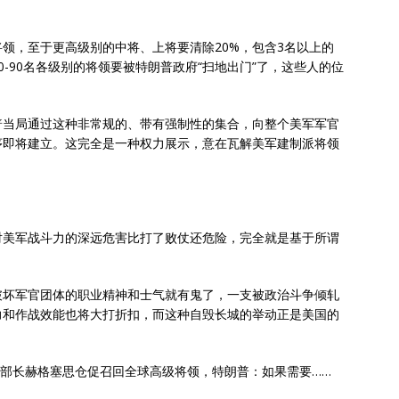
将领，至于更高级别的中将、上将要清除20%，包含3名以上的
-90名各级别的将领要被特朗普政府“扫地出门”了，这些人的位
普当局通过这种非常规的、带有强制性的集合，向整个美军军官
序即将建立。这完全是一种权力展示，意在瓦解美军建制派将领
对美军战斗力的深远危害比打了败仗还危险，完全就是基于所谓
破坏军官团体的职业精神和士气就有鬼了，一支被政治斗争倾轧
力和作战效能也将大打折扣，而这种自毁长城的举动正是美国的
争部长赫格塞思仓促召回全球高级将领，特朗普：如果需要……