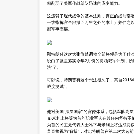
相削弱了美军作战部队迅速的应变能力。
这违背了现代战争的基本法则，真正的战前部
一线指挥官全部撤回万里之外的本土）并伴之
部军事高层。
那特朗普这次大张旗鼓调动全部将领是为了什么
说白了就是落实今年2月份的将领裁军计划，所
洗”了。
可以说，特朗普有这个想法很久了，其自201
诚度测试”。
他对美国“深层国家”的官僚体系，包括军队高
克·米利上将等为首的职业军人在其任内坚持不
为首的民主党代表人士私下与米利上将达成协议
普直接视为“背叛”，对此特朗普在第二次大选前