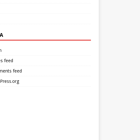
A
n
es feed
ents feed
Press.org