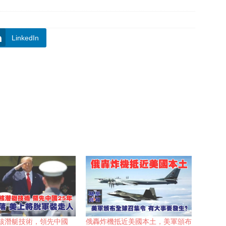
LinkedIn
核潛艇技術，領先中國
俄轟炸機抵近美國本土，美軍頒布