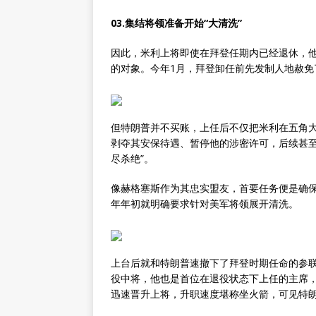
03.集结将领准备开始“大清洗”
因此，米利上将即使在拜登任期内已经退休，他
的对象。今年1月，拜登卸任前先发制人地赦
但特朗普并不买账，上任后不仅把米利在五角
剥夺其安保待遇、暂停他的涉密许可，后续甚至
尽杀绝”。
像赫格塞斯作为其忠实盟友，首要任务便是确保
年年初就明确要求针对美军将领展开清洗。
上台后就和特朗普速撤下了拜登时期任命的参联
役中将，他也是首位在退役状态下上任的主席
迅速晋升上将，升职速度堪称坐火箭，可见特