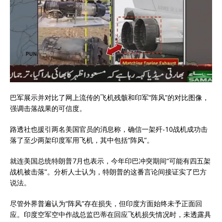
巴军展示并对比了网上流传的飞机残骸和印军“阵风”的对比图像，
强调击落战果的可信度。
路透社也援引两名美国官员的消息称，确信一架歼-10战机成功击
落了至少两架印度军用飞机，其中包括“阵风”。
就连美国总统特朗普7月也表示，今年印巴冲突期间“可能有四五架
战机被击落”。分析人士认为，特朗普的这番言论间接证实了巴方
说法。
尽管外界普遍认为“阵风”存在损失，但印度方面始终未予正面回
应。印度空军空中作战总监巴蒂在回应飞机损失情况时，未透露具