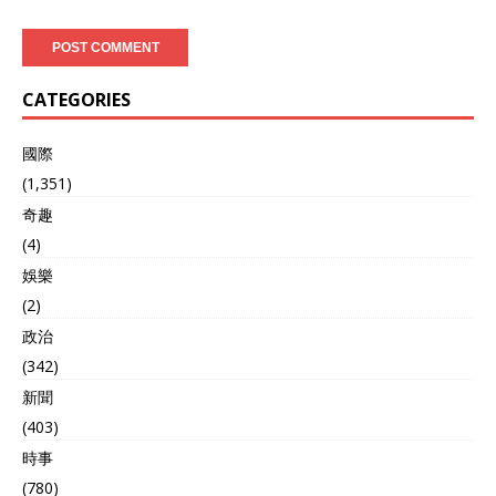
由于巴基斯坦空军无法突破
S-400防空导弹系统，所以
巴基斯坦空军战斗机无法使
用精确制导武器”。 印度空
CATEGORIES
军还袭击了巴基斯坦空军的
的雅各巴德和博拉里机库。
在其中一个机库进行维护的
國際
一些美国制造的F-16战斗机
(1,351)
在空袭中被摧毁。在博拉
奇趣
里，还有一架巴基斯坦空军
预警机据信也被摧毁。“印度
(4)
军队造成了如此大的破坏，
娛樂
以至于巴基斯坦意识到如果
冲突继续，他们将会遭受更
(2)
多损失，印度空军参谋长辛
政治
格，印度空军上将表示。他
(342)
声称宣称，“这促使巴基斯坦
方面寻求停火。”印度军方在
新聞
这个时间段宣布“大捷”，还
(403)
是希望靠“赢”来稳定国内，
時事
这三个月以来印度再不赢，
印度国内都快炸锅了，说白
(780)