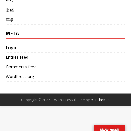
科技
三个阶段全程无告警。200
多公里，相当于中国解放军
財經
空军战机从福建任何地点起
飞，飞行员闭着眼睛发射导
軍事
弹，可以击落台北上空的所
有F-16V战斗机。
META
Log in
Entries feed
Comments feed
WordPress.org
Copyright © 2026 | WordPress Theme by
MH Themes
简体 繁體