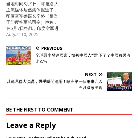
当地时间8月9日，印度各大
主流媒体居然集体报道了，
印度空军参谋长辛格（相当
于印度空军总司令）声称，
在5月7日空战，印度空军进
行“辛多尔行动”期间，印度
August 10, 2025
空军使用俄罗斯制造的S-
400防空导弹，“击落了”5架
PREVIOUS
巴基斯坦空军的战斗机和1
全球最小發達國家，快被中國人“買”下了？中國移民占
架预警机，按照印度空军参
比87%！
谋长辛格的意思，在空中作
战的巴基斯坦空军歼-10CE
NEXT
和JF-17枭龙（57空战中，
以總理聯大演講，幾乎瞬間清場！歐洲第一個軍事介入
只有歼-10CE和JF-17枭龙升
巴以國家出現
空），还有瑞典制造的萨博
预警机，一共6架巴基斯坦
空军战机被“击落”。 英国路
透社在8月9日的报道截图 印
BE THE FIRST TO COMMENT
度媒体关于，印度空军总参
谋长讲话，“击落”巴基斯坦
Leave a Reply
空军6架战机的报道截图 同
时印度空军参谋长辛格还“确