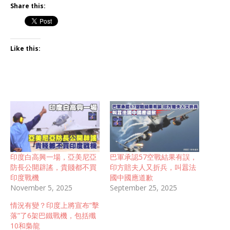
Share this:
Like this:
印度白高興一場，亞美尼亞
巴軍承認57空戰結果有誤，
防長公開辟謠，貴賤都不買
印方賠夫人又折兵，叫囂法
印度戰機
國中國應道歉
November 5, 2025
September 25, 2025
情況有變？印度上將宣布“擊
落”了6架巴鐵戰機，包括殲
10和梟龍