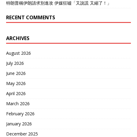
特朗普稱伊朗請求別進攻 伊媒狂噓「又說謊 又縮了！」
巴基斯坦空军战机之前，8
月9日，美国总统特朗普居
RECENT COMMENTS
然第三次谈到了印巴空战损
失，他第三次明确表示，巴
基斯坦空军歼-10CE战斗机
击落了5-6架印度空军战
ARCHIVES
机。特朗普在亚美尼亚-阿塞
拜疆和平协议后，第三次确
August 2026
认印度空军损失战机的情
况。印度空军参谋长急忙找
July 2026
补，抛出所谓印度击落了6
架巴基斯坦空军战机，这就
June 2026
是故意搅浑水，特朗普这是
May 2026
跟印度谈崩了，故意挖苦印
度。特朗普这是再一次，在
April 2026
印度的伤口上撒盐。57空战
March 2026
让印度失去了西方统战价
值。西方原本想让印度制衡
February 2026
中国，没想到是个废物。 中
国空军歼-10CE战斗机在57
January 2026
空战中，一战成名 据美国方
December 2025
面证实，巴基斯坦空军