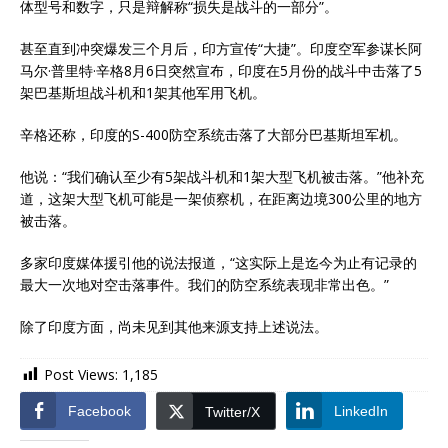
体型号和数字，只是辩解称“损失是战斗的一部分”。
甚至直到冲突爆发三个月后，印方宣传“大捷”。印度空军参谋长阿
马尔·普里特·辛格8月6日突然宣布，印度在5月份的战斗中击落了5
架巴基斯坦战斗机和1架其他军用飞机。
辛格还称，印度的S-400防空系统击落了大部分巴基斯坦军机。
他说：“我们确认至少有5架战斗机和1架大型飞机被击落。”他补充
道，这架大型飞机可能是一架侦察机，在距离边境300公里的地方
被击落。
多家印度媒体援引他的说法报道，“这实际上是迄今为止有记录的
最大一次地对空击落事件。我们的防空系统表现非常出色。”
除了印度方面，尚未见到其他来源支持上述说法。
Post Views:
1,185
Facebook
LinkedIn
Twitter/X