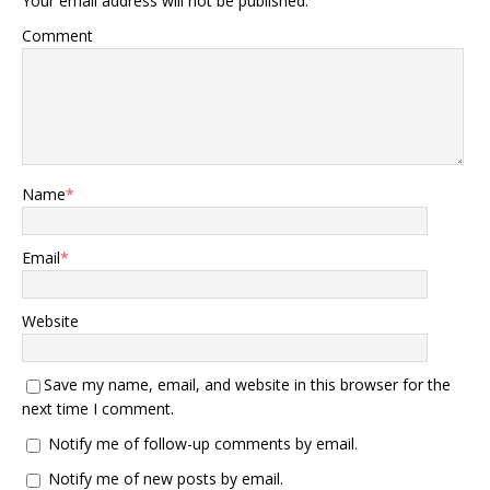
Your email address will not be published.
认”，在地面上的，巴基斯坦
空军的F-16和其他型号的预
Comment
警机也被印度空军发射的导
弹（苏-30MKI战斗机空射的
布拉莫斯超音速导弹）“摧
毁”。印度空军参谋长辛格声
称：“俄罗斯制造的S-400防
空导弹，在约300公⾥的距
离上，击落了巴基斯坦空军
Name
*
6架战斗机”。“这实际上是印
度空军有史以来记录的最大
规模的空对空击落事件”。
Email
*
印度空军总参谋长居然替俄
制S-400防空导弹，大肆宣
传 印度空军参谋长辛格还将
Website
俄罗斯制造的S-400防空导
弹，称为“改变游戏规则的武
器”，他居然声称：“巴基斯
Save my name, email, and website in this browser for the
坦空军战斗机无法突破S-
next time I comment.
400防空导弹系统”。“我们的
防空系统干得非常出色。我
Notify me of follow-up comments by email.
们最近购买的S-400防空系
Notify me of new posts by email.
统是改变游戏规则的武器。