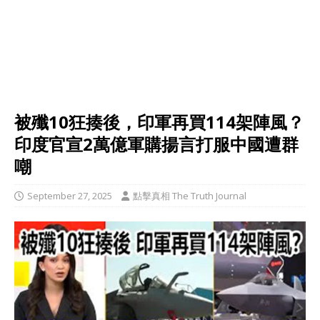
被殲10狂揍後，印軍再買114架陣風？
印度官宣2萬億軍購揚言打服中國遭群
嘲
September 27, 2025
點擊真相 The Truth Journal