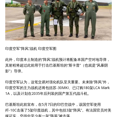
印度空军“阵风”战机 印度空军图
此外，印度本土制造的“阵风”战机预计将配备本国产空对地导弹，
其射程将超过此前用于打击巴基斯坦的“斯卡普”（也就是“风暴阴
影”）导弹。
印度空军认为，这笔交易对强化机队至关重要。未来除“阵风”外，
印度空军的主力战机还将包括苏-30MKI、已订购180架LCA Mark
1A，以及计划在2035年后列装的国产第五代战斗机。
巴基斯坦此前宣布，在5月7日的印巴空战中，该国空军使用
歼-10C击落了5架印度战机，其中包括3架“阵风”。有法国官员对美
媒证实，空战中至少有一架“阵风”被击落。