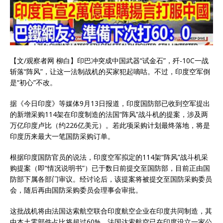
【文/观察者网 柳白】印巴冲突成中国武器“试金石”，歼-10C一战
斩落“阵风”，让这一法制战机的买家犯起嘀咕。不过，印度空军倒
是“初心”不改。
据《今日印度》等媒体9月13日报道，印度国防部已收到空军提出
的新增采购114架在印度制造的法国“阵风”战斗机的提案，涉及两
万亿印度卢比（约226亿美元）。若此项采购计划最终落地，将是
印度历来最大一笔国防采购订单。
根据印度国防官员的说法，印度空军拟定的114架“阵风”战斗机采
购提案（即“情况说明书”）已于数日前提交至国防部，目前正由国
防部下属各部门审议。经讨论后，该提案将被提交至国防采购委员
会，随后再由国防采购委员会理事会审批。
这批战机将由法国达索航空联合印度航空企业在印度共同制造，其
中本土零部件占比将超过60%。法国达索航空已在印度设立一家公