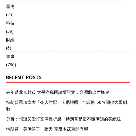
了就是转移印度国内舆论矛
歷史
盾。 印度军方捡到的霹
雳-15E空空导弹残骸 这可能
(25)
也是为印度空军透露战损做
科技
铺垫，公开被巴基斯坦空军
(39)
歼-10CE战斗机+霹雳-15E远
程空空导弹击落的损失，特
財經
别是阵风战斗机的损失。印
(6)
度当局，印度总理莫迪，印
軍事
度军方最近压力越来越大，
不得已要公布战损了。用S-
(736)
400防空导弹打下巴基斯坦
空军歼-10和JF-17枭龙战斗
RECENT POSTS
机，也真亏印度军方，印度
空军总参谋长想得出来！结
去年遭北京封殺 太平洋島國論壇證實：台灣將出席峰會
果就是，印度军方连一架击
落巴基斯坦空军歼-10CE，
特朗普罵加拿大「令人討厭」卡尼神回一句反酸 50％關稅大限倒
JF-17枭龙战斗机的证据也不
數
给出来。 印度阵风战斗机被
击落后的落地残骸 就在印度
分析：想談又愛打充滿挫折感 特朗普是最不懂伊朗的美總統
空军总参谋长辛格宣布，印
特朗普：美伊談了一整天 霍爾木茲重開有望
度空军的S-400防空导弹
在“辛多尔”行动中击落了6架