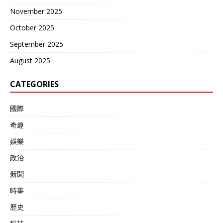
歼-10CE战斗机发射的霹
November 2025
雳-15E远程空空导弹，打击
印度阵风战斗机，达到了人
October 2025
类历史上，有可靠记录的，
September 2025
最远杀伤距离，空对空击落
记录：200多公里。并且，
August 2025
印度空军，法国达索公司，
西方集团，都处于懵的状
CATEGORIES
态，都不理解，强大的阵风
战斗机居然被霹雳-15E空空
导弹，怎么打下来三架呢？
國際
印度，法国，西方，大大低
奇趣
估了霹雳-15空空导弹的射
程，战斗力 战术是军事科技
娛樂
实力支撑的，没有技术实力
一切都是浮云。霹雳-15E空
政治
空导弹的双脉冲，西方能理
新聞
解，但是电子战这一套，巴
基斯坦军队的能力，特别是
時事
霹雳-15空空导弹的能力，
着实吓人了，阵风战斗机在
歷史
敌探测，敌跟踪，敌导弹这