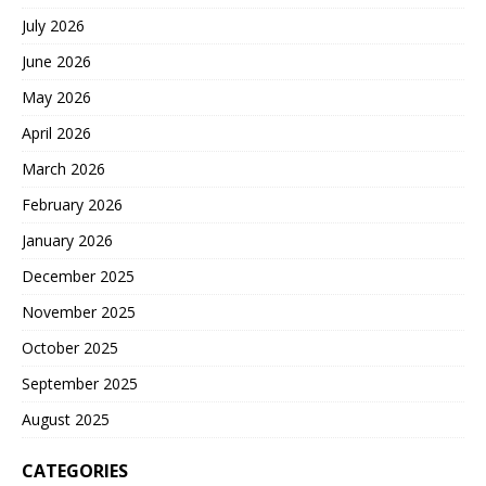
个人道主义组织再次呼吁，
July 2026
无论政治分歧如何，保护平
民生命应是国际社会的首要
June 2026
责任。 如今加沙地带的局势
May 2026
依旧不容乐观。救援物资匮
乏，医疗体系接近瘫痪，数
April 2026
十万流离失所的平民急需庇
March 2026
护。 第三件大事 中东局势
还没稳定，以色列的战火又
February 2026
起。 近日，以色列不仅在加
沙地区保持高强度的军事打
January 2026
击，还将行动范围进一步扩
December 2025
大至叙利亚境内。 据以色列
军方通报，军方战机针对叙
November 2025
利亚首都大马士革的一处重
要军事设施展开了空袭，目
October 2025
标指向了叙利亚总参谋部总
September 2025
部大门。 叙利亚官方通讯社
表示，以色列的空袭发生
August 2025
后，大马士革多地陷入混
乱，医疗救援力量紧急赶赴
CATEGORIES
现场，试图挽救更多伤者的