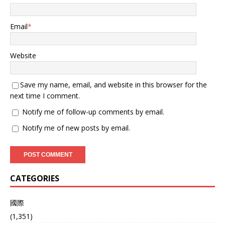
旅客，确保二次袭击风险得
到有效控制。 多家国际航空
公司随后宣布，未来数天内
Email
*
往返以色列的航班将被取消
或改道，直接给以色列的国
际交通和经济运作带来了不
Website
小冲击。 机场管理局随后发
表声明，强调此次事件的严
重性，指出这是 首次有导弹
Save my name, email, and website in this browser for the
直接击中距离以色列主要机
next time I comment.
场如此接近的位置。 可以看
出胡塞武装这枚导弹给以色
Notify me of follow-up comments by email.
列带来极大的压迫性，也让
Notify me of new posts by email.
国内外重新评估该地区的安
全局势。 事后又专家认为，
此次胡塞武装的袭击充分体
现了导弹技术和战略部署上
的进步，在以往的冲突，双
CATEGORIES
方冲入不断，但都是有来有
回很少又单方面的优势。 从
胡塞武装近期对以色列的反
國際
击行动来看，以军此前持续
(1,351)
发动的空袭并未迫使胡塞方