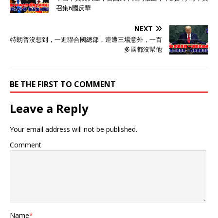
件大事 27日凌晨，胡塞武装
召集6國反華
向以色列本·古里安国际机场
发射了一枚远程导弹，并声
NEXT
称导弹精准击中了目标。 该
特朗普沒想到，一進聯合國總部，連遭三場意外，一百
导弹采用了先进的隐形技
多國都沒幫他
术，最大射程可达 2,150 千
米，飞行速度高达 音速的
16 倍。短短几分钟内就能从
发射地飞抵目标区域，留给
BE THE FIRST TO COMMENT
防空系统反应和拦截的时间
极为有限。 这次也正如胡赛
Leave a Reply
武装说的那样，以色列防空
部队在发现导弹后迅速启
Your email address will not be published.
动“铁穹”及其他多层防空系
统，多次尝试拦截，但未能
Comment
成功击落该导弹。 导弹精准
砸中目标，造成至少 8 人受
伤，机场被毁。 袭击发生
后，本·古里安国际机场一度
全面停摆，所有航班被紧急
叫停。 以色列航空管理局立
即下令关闭跑道并疏散滞留
Name
*