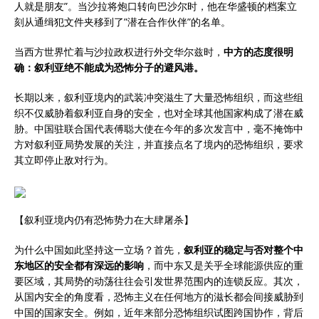
人就是朋友”。当沙拉将炮口转向巴沙尔时，他在华盛顿的档案立
刻从通缉犯文件夹移到了”潜在合作伙伴”的名单。
当西方世界忙着与沙拉政权进行外交华尔兹时，
中方的态度很明
确：叙利亚绝不能成为恐怖分子的避风港。
长期以来，叙利亚境内的武装冲突滋生了大量恐怖组织，而这些组
织不仅威胁着叙利亚自身的安全，也对全球其他国家构成了潜在威
胁。中国驻联合国代表傅聪大使在今年的多次发言中，毫不掩饰中
方对叙利亚局势发展的关注，并直接点名了境内的恐怖组织，要求
其立即停止敌对行为。
【叙利亚境内仍有恐怖势力在大肆屠杀】
为什么中国如此坚持这一立场？首先，
叙利亚的稳定与否对整个中
东地区的安全都有深远的影响
，而中东又是关乎全球能源供应的重
要区域，其局势的动荡往往会引发世界范围内的连锁反应。其次，
从国内安全的角度看，恐怖主义在任何地方的滋长都会间接威胁到
中国的国家安全。例如，近年来部分恐怖组织试图跨国协作，背后