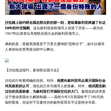
沙拉踏上纽约联合国总部台阶的那一刻，意味着叙利亚跨越了长达
58年的外交隔阂
。这位叙利亚政权领导人创造了历史——成为自
1967年以来首位亮相联合国大会的叙利亚领导人。
讽刺的是，曾被美国悬赏千万美元通缉的”恐怖分子”，如今以领导
人身份站在世界政治的中心舞台。
【沙拉抵达纽约，参加联合国大会】
沙拉此行有着明确的目的。对内，
他要向叙利亚民众展示国际社会
对其政权的认可
，强化自己作为领导人的形象。对外，
他试图洗刷
过往的负面标签，为叙利亚打开国际交往的大门
。最现实的诉求莫
过于推动美国永久解除制裁——虽然今年5月美国给予了180天的
临时豁免，但这对于百废待兴的叙利亚而言不过是杯水车薪。