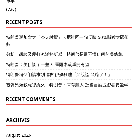
軍事
成员国中有14个投下了赞成
票，美国在最关键时刻投下
(736)
了关键的否决票，使这份原
本几乎全票通过的决议功亏
RECENT POSTS
一篑。 消息一出，国际舆论
迅速发酵。多国政府、国际
特朗普罵加拿大「令人討厭」卡尼神回一句反酸 50％關稅大限倒
组织以及人道救援机构接连
數
表达失望与不满，认为否决
这一决议无异于拖延了拯救
分析：想談又愛打充滿挫折感 特朗普是最不懂伊朗的美總統
生命的机会。 中国常驻联合
国代表在会后直言“深感失
特朗普：美伊談了一整天 霍爾木茲重開有望
望”。他指出，这份草案并非
特朗普稱伊朗請求別進攻 伊媒狂噓「又說謊 又縮了！」
复杂的政治博弈，而是回应
了“在死亡与绝望中挣扎的加
被彈藥短缺報導惹火！特朗普：庫存龐大 叛國言論洩密者要坐牢
沙民众最迫切的呼声”，也是
国际社会普遍的共识。 他强
RECENT COMMENTS
调美国的否决票不但与全球
大多数国家的立场背道而
驰，也让已经濒临崩溃的人
道局势雪上加霜。 美国行使
ARCHIVES
否决权，让安理会在推动停
火和缓解危机的努力中陷入
August 2026
僵局。 联合国秘书长以及多