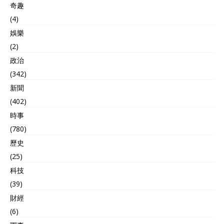
奇趣
面退让或妥协，反而刺激了
其采取更为猛烈的报复行
(4)
动。 如果这种高强度的对抗
娛樂
态势继续升级，以色列恐怕
将面临更为沉重、甚至难以
(2)
预估的打击。 第二件大事
政治
以色列这边正在面临袭击，
(342)
加沙的命运也走上投票现
场。 联合国安理会在28日召
新聞
开公开会议，对中东地区巴
(402)
勒斯坦局势进行讨论。 加沙
時事
的局势目前正在恶化，冲突
造成的平民死亡数字不断攀
(780)
升，疗、粮食和清洁饮水等
歷史
基本资源极度紧缺。 为了阻
止悲剧继续上演，要求立
(25)
即、无条件、永久停火，释
科技
放所有被扣押人员，解除对
(39)
加沙的人道援助通道封锁，
确保药品、粮食和饮用水能
財經
及时运抵灾区。 但表决结果
(6)
却让许多人感到遗憾。15个