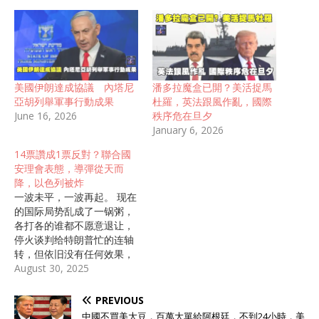
美國伊朗達成協議 內塔尼
潘多拉魔盒已開？美活捉馬
亞胡列舉軍事行動成果
杜羅，英法跟風作亂，國際
June 16, 2026
秩序危在旦夕
January 6, 2026
14票讚成1票反對？聯合國
安理會表態，導彈從天而
降，以色列被炸
一波未平，一波再起。 现在
的国际局势乱成了一锅粥，
各打各的谁都不愿意退让，
停火谈判给特朗普忙的连轴
转，但依旧没有任何效果，
甚至还有升级的局势。 国际
August 30, 2025
社会的担忧一天比一天强
烈，就在俄乌谈判的关键时
PREVIOUS
刻，又发生了3件大事 第一
中國不買美大豆，百萬大單給阿根廷，不到24小時，美