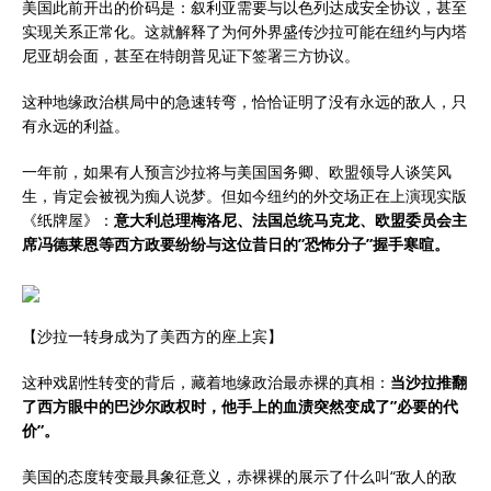
美国此前开出的价码是：叙利亚需要与以色列达成安全协议，甚至
实现关系正常化。这就解释了为何外界盛传沙拉可能在纽约与内塔
尼亚胡会面，甚至在特朗普见证下签署三方协议。
这种地缘政治棋局中的急速转弯，恰恰证明了没有永远的敌人，只
有永远的利益。
一年前，如果有人预言沙拉将与美国国务卿、欧盟领导人谈笑风
生，肯定会被视为痴人说梦。但如今纽约的外交场正在上演现实版
《纸牌屋》：
意大利总理梅洛尼、法国总统马克龙、欧盟委员会主
席冯德莱恩等西方政要纷纷与这位昔日的”恐怖分子”握手寒暄。
【沙拉一转身成为了美西方的座上宾】
这种戏剧性转变的背后，藏着地缘政治最赤裸的真相：
当沙拉推翻
了西方眼中的巴沙尔政权时，他手上的血渍突然变成了”必要的代
价”。
美国的态度转变最具象征意义，赤裸裸的展示了什么叫“敌人的敌