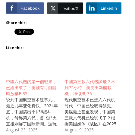
Facebook
LinkedIn
Twitter/X
Share this:
Like this:
中國六代機的第一個戰果，
中國第三款六代機試飛？不
已經出來了：美國有可能隨
到72小時，美亮出新艦載
時放棄F-35
機，神似殲-36
说到中国航空技术这事儿，
现代航空技术已进入六代机
最近几年变化真快。2024年
时代，中国已经取得领先。
底，中国搞出个J-36战斗
美媒最近甚至发现，中国第
机，号称第六代，首飞那天
三款六代机已经试飞了？根
直接刷屏了国际新闻。这玩
据美国媒体《战区》在2025
意儿不是科幻电影里的，它
August 23, 2025
年8月5日的报道，被怀疑是
August 9, 2025