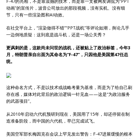
F-47的亮相，不是靠震撼的技术，而是靠一支被网友调侃为“PPT
动画”的宣传片，波音公司放出的那段视频，没有实机、没有细
节，只有一些渲染图和AI动效。
在社交平台上，“渲染做得不错”“PPT战机”等评论如潮，舆论几乎
一边倒地质疑：这到底是战斗机，还是一场公关秀？
更讽刺的是，这款尚未问世的战机，还被贴上了政治标签，今年3
月，特朗普亲自出面为其命名为“F-47”，只因他是美国第47任总
统。
这种命名方式，不是以技术或战略考量为基准，而是为了给自己刷
存在感，媒体对此背后的政治逻辑一针见血——这是“为政治服务
的武器项目”。
从2010年启动六代机预研到现在，美国用了15年，却还停留在制
造准备阶段，而中国的六代机，早已完成试飞。
美国空军部长梅因克在会议上罕见发出警告：F-47进展缓慢的根本