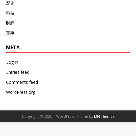
歷史
月，美国计划2026年F-35采
取得相当大的优势，原型机
购减至一半以下，资金用于
已试飞，在2030年左右就可
科技
新机。NGAD需几年成熟，
以考虑让其入役。中国可能
短期内五代机问题重重。中
在六代机领域领先美国十年
財經
国近海优势凸显，J-36露面
左右，这无疑是一个可喜的
軍事
威慑，迫使美方资源分散。
变化。
这事儿有内涵，反映了全球
军工竞争从技术垄断到多极
META
化的转变。中国航空从跟跑
到并跑，局部领跑，靠自主
Log in
创新和材料掌控。F-35潜在
放弃，印证了中国技术崛起
Entries feed
的冲击力。未来，中国会深
Comments feed
化六代研发，加自适应发动
机和量子通信，确保空中平
WordPress.org
衡。这不只军事实力，还关
乎国家安全和和平发展。 中
国J-36的首飞不是孤立事
件，它直接加速了美国F-35
Copyright © 2026 | WordPress Theme by
MH Themes
的衰退进程。股价跌、产量
降、采购砍，这些都是实打
实的战果。国际格局在变，