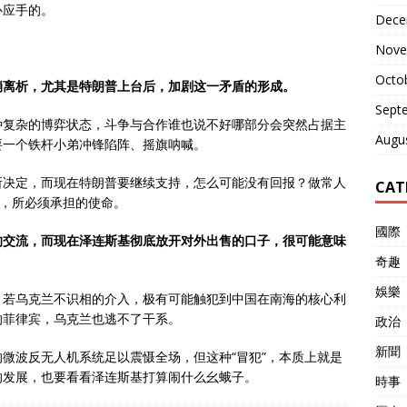
心应手的。
Dece
Nove
Octo
崩离析，尤其是特朗普上台后，加剧这一矛盾的形成。
Sept
种复杂的博弈状态，斗争与合作谁也说不好哪部分会突然占据主
Augu
要一个铁杆小弟冲锋陷阵、摇旗呐喊。
所决定，而现在特朗普要继续支持，怎么可能没有回报？做常人
CAT
”，所必须承担的使命。
國際
的交流，而现在泽连斯基彻底放开对外出售的口子，很可能意味
奇趣
娛樂
，若乌克兰不识相的介入，极有可能触犯到中国在南海的核心利
的菲律宾，乌克兰也逃不了干系。
政治
新聞
微波反无人机系统足以震慑全场，但这种“冒犯”，本质上就是
的发展，也要看看泽连斯基打算闹什么幺蛾子。
時事