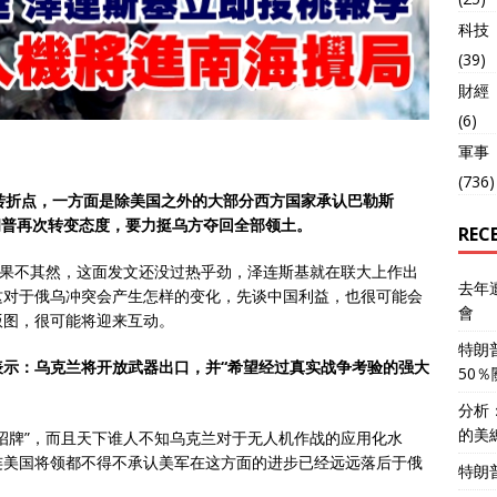
科技
(39)
財經
(6)
軍事
(736)
转折点，一方面是除
美国
之外的大部分西方国家承认
巴勒斯
朗普
再次转变态度，要力挺乌方夺回全部领土。
REC
？果不其然，这面发文还没过热乎劲，泽连斯基就在联大上作出
去年
这对于俄乌冲突会产生怎样的变化，先谈中国利益，也很可能会
會
版图，很可能将迎来互动。
特朗
表示：乌克兰将开放武器出口，并“希望经过真实战争考验的强大
50
分析
的美
招牌”，而且天下谁人不知乌克兰对于无人机作战的应用化水
连美国将领都不得不承认美军在这方面的进步已经远远落后于俄
特朗