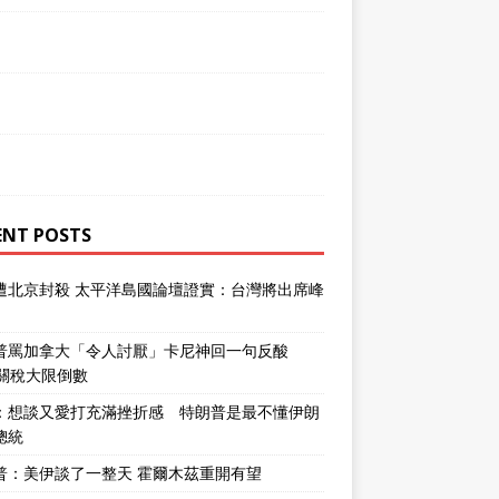
ENT POSTS
遭北京封殺 太平洋島國論壇證實：台灣將出席峰
普罵加拿大「令人討厭」卡尼神回一句反酸
％關稅大限倒數
：想談又愛打充滿挫折感 特朗普是最不懂伊朗
總統
普：美伊談了一整天 霍爾木茲重開有望