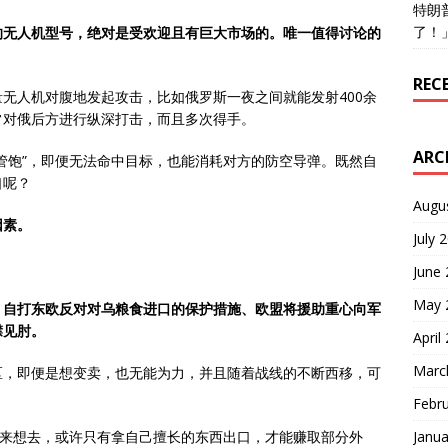
特朗
了！
的无人机型号，绝对是受欢迎且有巨大市场的。唯一值得讨论的
REC
无人机对腹地发起攻击，比如俄罗斯一夜之间就能发射400余
常对俄后方进行纵深打击，而且多次得手。
ARC
管饱”，即便无法命中目标，也能消耗对方的防空导弹。既然自
口呢？
Augu
因素。
July 
June
May 
，自打东欧反对对乌粮食进口的保护措施、
欧盟
将援助重心向军
襟见肘。
April
Marc
区，即便是想变卖，也无能为力，并且随着战线的不断西移，可
Febr
Janua
思来想去，或许只有拿自己擅长的东西出口，才能赚取部分外