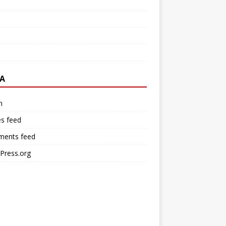
A
n
es feed
ents feed
Press.org