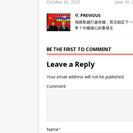
October 30, 2025
June 16,
PREVIOUS
俄羅斯越打越有錢，普京鎖定下一
爭？中國擔心的事發生
BE THE FIRST TO COMMENT
Leave a Reply
Your email address will not be published.
Comment
Name
*