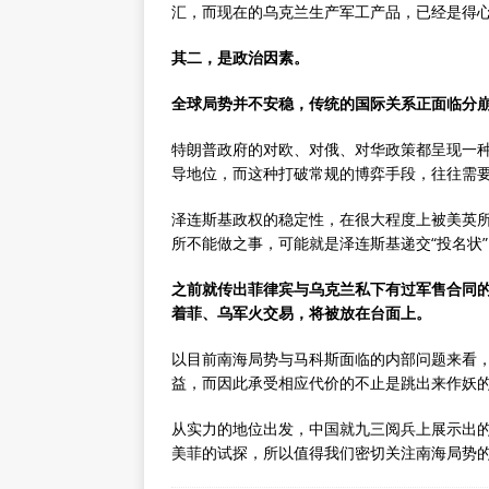
汇，而现在的乌克兰生产军工产品，已经是得
其二，是政治因素。
全球局势并不安稳，传统的
国际关系
正面临分
特朗普政府的对欧、对俄、对华政策都呈现一
导地位，而这种打破常规的博弈手段，往往需
泽连斯基政权的稳定性，在很大程度上被美英
所不能做之事，可能就是泽连斯基递交“投名状
之前就传出
菲律宾
与乌克兰私下有过军售合同
着菲、乌军火交易，将被放在台面上。
以目前南海局势与马科斯面临的内部问题来看
益，而因此承受相应代价的不止是跳出来作妖
从实力的地位出发，中国就九三阅兵上展示出的
美菲的试探，所以值得我们密切关注南海局势