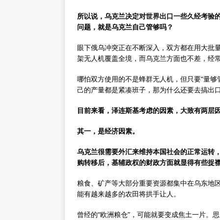
所以说，乌克兰决定对世界出口一些久经考验
问题，就是乌克兰自己管够吗？
眼下俄乌冲突正在不断深入，双方都在用大批量
架无人机覆盖全境，而乌克兰方面也不差，经
哪怕双方使用的不是蜂群无人机，但只要“量够
己的产量都是紧凑班子，那为什么还要去搞出
目前来看，泽连斯基考虑的因素，大致有两层
其一，是经济因素。
乌克兰很需要
外汇
来维持本国社会的正常运转
购转移后，基辅政权的财政方面就显得有些捉
粮食、矿产等大部分重要资源都集中在乌东地
能有越来越多的农田将拱手让人。
曾经的“欧洲粮仓”，可能就要变成焦土一片。