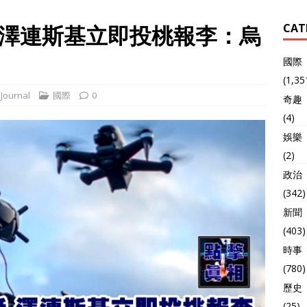
澤連斯基立即投桃報李：烏
CAT
國際
(1,35
Journal
國際
0
奇趣
(4)
娛樂
(2)
政治
(342)
新聞
(403)
時事
(780)
歷史
(25)