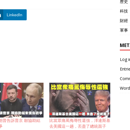
歷史
科技
LinkedIn
財經
軍事
MET
Log i
Entri
Comm
Word
朗普告訴普京 願協助結
比當眾痛罵侮辱性還強，澤連斯基
爭
去美國這一趟，丟盡了總統面子