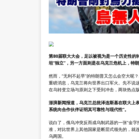
第80届
联大
大会，足以被视为是一个历史性的
坦
“独立”，另一方面则是在
乌克兰危机
上，
特
然而，“无利不起早”的特朗普又怎么会空大呢
重磅消息，乌克兰将向世界出口军火。先不说
在乌转变立场与原则之下受到冲击，两块热点
澎湃新闻
报道，
乌克兰总统
泽连斯基在联大上
系统向合作伙伴证明其可靠性与现代性”。
说白了，俄乌冲突反而成乌制武器的一张“金字
准，对比世界上其他国家是断层式领先的，就
乌两国。